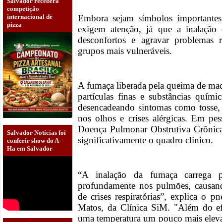
Salvador receberá
competição
internacional de
Embora sejam símbolos importantes 
pizza
exigem atenção, já que a inalação
desconfortos e agravar problemas re
grupos mais vulneráveis.
A fumaça liberada pela queima de made
partículas finas e substâncias quími
desencadeando sintomas como tosse, fa
nos olhos e crises alérgicas. Em pe
Doença Pulmonar Obstrutiva Crônic
Salvador Notícias foi
significativamente o quadro clínico.
conferir show do A-
Ha em Salvador
“A inalação da fumaça carrega p
profundamente nos pulmões, causan
de crises respiratórias”, explica o
Matos, da Clínica SiM. "Além do efe
uma temperatura um pouco mais elevad