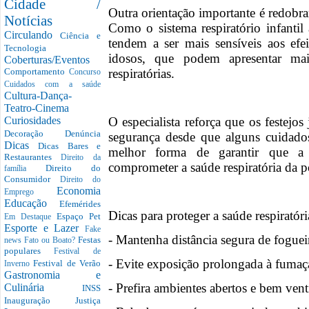
Cidade /
Outra orientação importante é redobr
Notícias
Como o sistema respiratório infantil
Circulando
Ciência e
tendem a ser mais sensíveis aos ef
Tecnologia
idosos, que podem apresentar mai
Coberturas/Eventos
respiratórias.
Comportamento
Concurso
Cuidados com a saúde
Cultura-Dança-
Teatro-Cinema
O especialista reforça que os festej
Curiosidades
Decoração
Denúncia
segurança desde que alguns cuidado
Dicas
Dicas Bares e
melhor forma de garantir que a 
Restaurantes
Direito da
comprometer a saúde respiratória da p
Direito do
família
Consumidor
Direito do
Economia
Emprego
Educação
Efemérides
Dicas para proteger a saúde respiratór
Espaço Pet
Em Destaque
Esporte e Lazer
Fake
- Mantenha distância segura de foguei
Festas
news
Fato ou Boato?
populares
Festival de
- Evite exposição prolongada à fumaça 
Festival de Verão
Inverno
Gastronomia e
- Prefira ambientes abertos e bem vent
Culinária
INSS
Inauguração
Justiça