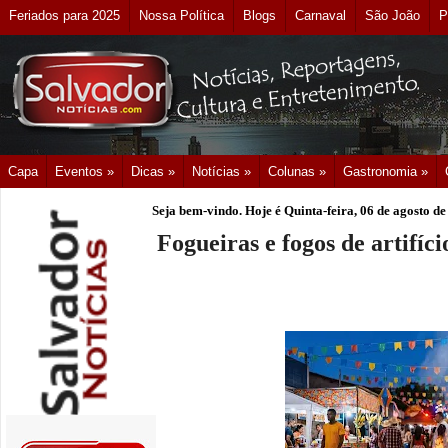
Feriados para 2025
Nossa Política
Blogs
Carnaval
São João
P
Capa
Eventos »
Dicas »
Notícias »
Colunas »
Gastronomia »
Seja bem-vindo. Hoje é
Quinta-feira, 06 de agosto d
Fogueiras e fogos de artifíc