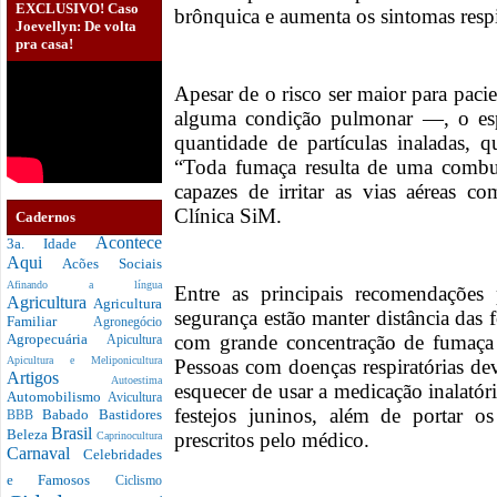
EXCLUSIVO! Caso
brônquica e aumenta os sintomas respi
Joevellyn: De volta
pra casa!
Apesar de o risco ser maior para pa
alguma condição pulmonar —, o espe
quantidade de partículas inaladas, q
“Toda fumaça resulta de uma combus
capazes de irritar as vias aéreas 
Clínica SiM.
Cadernos
Acontece
3a. Idade
Aqui
Acões Sociais
Afinando a língua
Entre as principais recomendações 
Agricultura
Agricultura
segurança estão manter distância das 
Familiar
Agronegócio
com grande concentração de fumaça 
Agropecuária
Apicultura
Apicultura e Meliponicultura
Pessoas com doenças respiratórias d
Artigos
Autoestima
esquecer de usar a medicação inalatóri
Automobilismo
Avicultura
festejos juninos, além de portar 
Babado
Bastidores
BBB
Brasil
Beleza
prescritos pelo médico.
Caprinocultura
Carnaval
Celebridades
e Famosos
Ciclismo