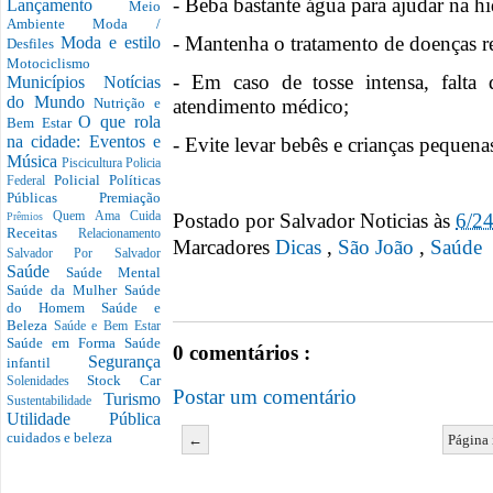
- Beba bastante água para ajudar na hid
Lançamento
Meio
Ambiente
Moda /
- Mantenha o tratamento de doenças re
Moda e estilo
Desfiles
Motociclismo
- Em caso de tosse intensa, falta
Municípios
Notícias
do Mundo
atendimento médico;
Nutrição e
O que rola
Bem Estar
na cidade: Eventos e
- Evite levar bebês e crianças pequena
Música
Piscicultura
Policia
Policial
Políticas
Federal
Públicas
Premiação
Postado por
Salvador Noticias
às
6/2
Quem Ama Cuida
Prêmios
Receitas
Relacionamento
Marcadores
Dicas
,
São João
,
Saúde
Salvador Por Salvador
Saúde
Saúde Mental
Saúde da Mulher
Saúde
do Homem
Saúde e
Beleza
Saúde e Bem Estar
Saúde em Forma
Saúde
0 comentários :
Segurança
infantil
Stock Car
Solenidades
Postar um comentário
Turismo
Sustentabilidade
Utilidade Pública
cuidados e beleza
←
Página 