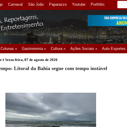
gs
Carnaval
São João
Paparazzo
Youtube
Portfólio
Colunas »
Gastronomia »
Cultura »
Ações Sociais »
Auto Esportes
e é
Sexta-feira, 07 de agosto de 2026
empo: Litoral da Bahia segue com tempo instável