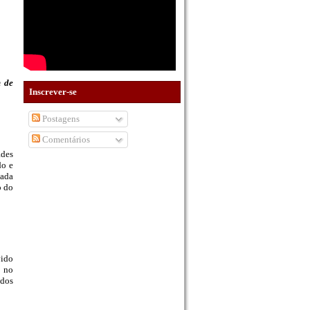
m de
Inscrever-se
Postagens
Comentários
ades
do e
gada
o do
vido
e no
 dos