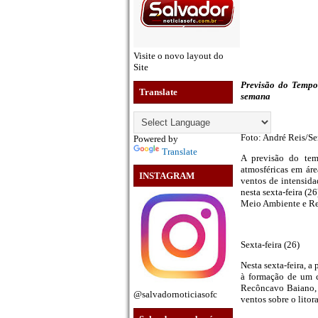
Visite o novo layout do
Site
Previsão do Tempo:
Translate
semana
Foto: André Reis/S
Powered by
Translate
A previsão do tem
atmosféricas em áre
INSTAGRAM
ventos de intensid
nesta sexta-feira (
Meio Ambiente e Re
Sexta-feira (26)
Nesta sexta-feira, a
à formação de um c
Recôncavo Baiano, s
@salvadornoticiasofc
ventos sobre o lito