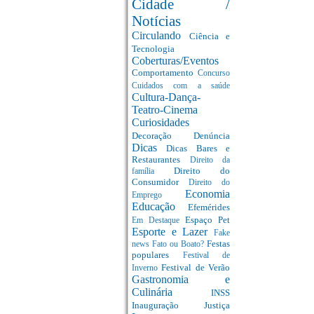
Cidade /
Notícias
Circulando
Ciência e
Tecnologia
Coberturas/Eventos
Comportamento
Concurso
Cuidados com a saúde
Cultura-Dança-
Teatro-Cinema
Curiosidades
Decoração
Denúncia
Dicas
Dicas Bares e
Restaurantes
Direito da
Direito do
família
Consumidor
Direito do
Economia
Emprego
Educação
Efemérides
Espaço Pet
Em Destaque
Esporte e Lazer
Fake
Festas
news
Fato ou Boato?
populares
Festival de
Festival de Verão
Inverno
Gastronomia e
Culinária
INSS
Inauguração
Justiça