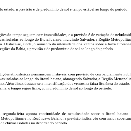
do estado, a previsão é de predomínio de sol e tempo estável ao longo do período.
ões do tempo seguem com instabilidades, e a previsão é de variação de nebulosi
vas isoladas ao longo do litoral baiano, incluindo Salvador, a Região Metropolita
 Destaca-se, ainda, o aumento da intensidade dos ventos sobre a faixa litorâne
regiões da Bahia, a previsão é de predomínio de sol ao longo do período.
ições atmosféricas permanecem instáveis, com previsão de céu parcialmente nub
vas isoladas ao longo do litoral baiano, abrangendo Salvador, a Região Metropoli
. Além disso, destaca-se a intensificação dos ventos na faixa litorânea do estado.
ahia, o tempo segue firme, com predomínio de sol ao longo do período.
a segunda-feira aponta continuidade de nebulosidade sobre o litoral baiano
 Metropolitana e no Recôncavo Baiano, a previsão indica céu com maior cobertur
 de chuvas isoladas no decorrer do período.