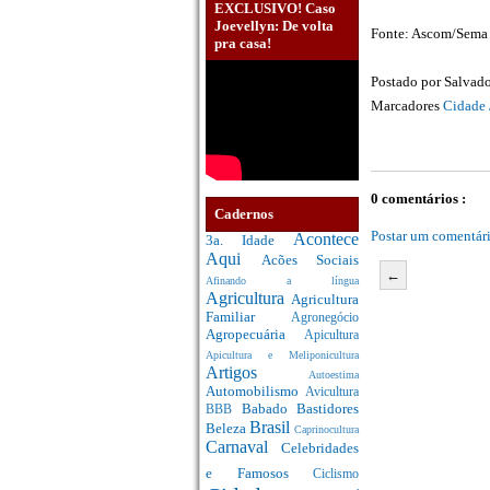
EXCLUSIVO! Caso
Joevellyn: De volta
Fonte: Ascom/Sema
pra casa!
Postado por
Salvado
Marcadores
Cidade 
0 comentários :
Cadernos
Postar um comentár
Acontece
3a. Idade
Aqui
Acões Sociais
←
Afinando a língua
Agricultura
Agricultura
Familiar
Agronegócio
Agropecuária
Apicultura
Apicultura e Meliponicultura
Artigos
Autoestima
Automobilismo
Avicultura
Babado
Bastidores
BBB
Brasil
Beleza
Caprinocultura
Carnaval
Celebridades
e Famosos
Ciclismo