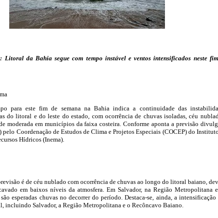
 Litoral da Bahia segue com tempo instável e ventos intensificados neste fi
ema
po para este fim de semana na Bahia indica a continuidade das instabilid
as do litoral e do leste do estado, com ocorrência de chuvas isoladas, céu nubla
ade moderada em municípios da faixa costeira. Conforme aponta a previsão divul
26) pelo Coordenação de Estudos de Clima e Projetos Especiais (COCEP) do Institut
cursos Hídricos (Inema).
 previsão é de céu nublado com ocorrência de chuvas ao longo do litoral baiano, de
avado em baixos níveis da atmosfera. Em Salvador, na Região Metropolitana 
ão esperadas chuvas no decorrer do período. Destaca-se, ainda, a intensificação
ral, incluindo Salvador, a Região Metropolitana e o Recôncavo Baiano.