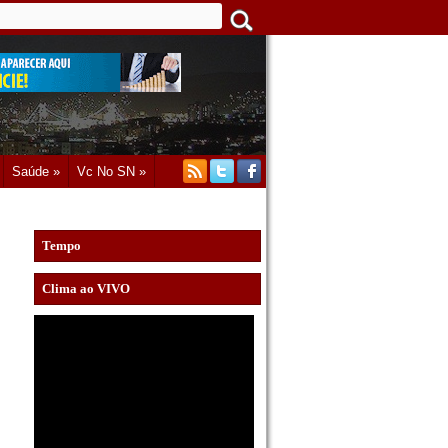
Saúde »
Vc No SN »
Tempo
Clima ao VIVO