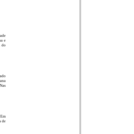
dade
na e
a do
lado
tana
 Nas
. Em
a de