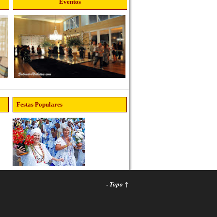
Eventos
Festas Populares
-
Topo ↑