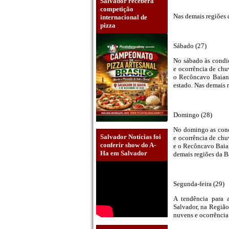
Salvador receberá
competição
Nas demais regiões 
internacional de
pizza
Sábado (27)
No sábado às condiç
e ocorrência de chu
o Recôncavo Baiano.
estado. Nas demais 
Domingo (28)
No domingo as cond
Salvador Notícias foi
e ocorrência de chu
conferir show do A-
e o Recôncavo Baiano
Ha em Salvador
demais regiões da B
Segunda-feira (29)
A tendência para 
Salvador, na Região
nuvens e ocorrência