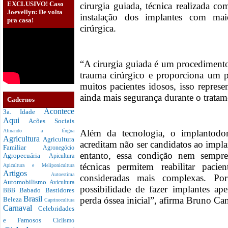
EXCLUSIVO! Caso
cirurgia guiada, técnica realizada c
Joevellyn: De volta
instalação dos implantes com mai
pra casa!
cirúrgica.
“A cirurgia guiada é um procediment
trauma cirúrgico e proporciona um p
muitos pacientes idosos, isso repres
ainda mais segurança durante o tratam
Cadernos
Acontece
3a. Idade
Aqui
Acões Sociais
Além da tecnologia, o implantodont
Afinando a língua
Agricultura
Agricultura
acreditam não ser candidatos ao impl
Familiar
Agronegócio
entanto, essa condição nem sempre 
Agropecuária
Apicultura
técnicas permitem reabilitar paci
Apicultura e Meliponicultura
Artigos
Autoestima
consideradas mais complexas. Po
Automobilismo
Avicultura
possibilidade de fazer implantes a
Babado
Bastidores
BBB
Brasil
perda óssea inicial”, afirma Bruno Ca
Beleza
Caprinocultura
Carnaval
Celebridades
e Famosos
Ciclismo