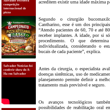
Salvador receberá
acreditem existir uma idade máxima pa
competição
internacional de
pizza
Segundo o cirurgião bucomaxilo
Cantharino, esse é um dos principais
“Atendo pacientes de 60, 70 e até 8
receber implantes. A idade, por si s
procedimento. O que determin
individualizada, considerando o es
bucais de cada paciente”, explica.
Salvador Notícias foi
Antes da cirurgia, o especialista av
conferir show do A-
doenças sistêmicas, uso de medicamen
Ha em Salvador
planejamento permite definir a melho
tratamento mais previsível e seguro.
Os avanços tecnológicos també
possibilidades de reabilitação oral e