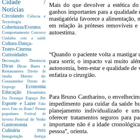
Cidade /
Mais do que devolver a estética do
Notícias
ganhos importantes para a qualidade 
Circulando
Ciência e
mastigatória favorece a alimentação, 
Tecnologia
em relação às próteses removíveis e 
Coberturas/Eventos
autoestima.
Comportamento
Concurso
Cuidados com a saúde
Cultura-Dança-
Teatro-Cinema
“Quando o paciente volta a mastigar 
Curiosidades
para sorrir, o impacto vai muito al
Decoração
Denúncia
Dicas
Dicas Bares e
autonomia, bem-estar e qualidade de v
Restaurantes
Direito da
enfatiza o cirurgião.
Direito do
família
Consumidor
Direito do
Economia
Emprego
Educação
Efemérides
Para Bruno Cantharino, o envelheci
Espaço Pet
Em Destaque
impedimento para cuidar da saúde bu
Esporte e Lazer
Fake
Festas
news
Fato ou Boato?
planejamento individualizado e uma
populares
Festival de
oferecer tratamentos seguros para pa
Festival de Verão
Inverno
importante não é a idade cronológica
Gastronomia e
Culinária
pessoa”, orienta.
INSS
Inauguração
Justiça