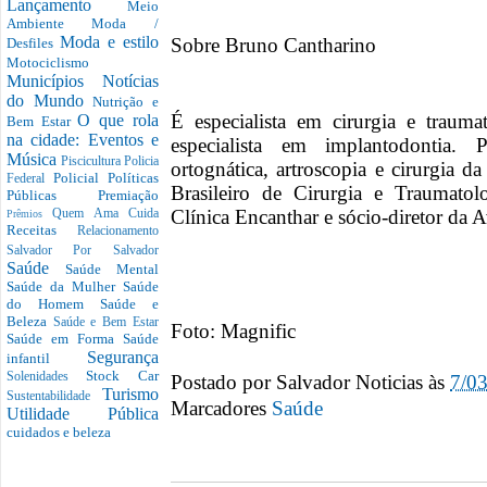
Lançamento
Meio
Ambiente
Moda /
Moda e estilo
Sobre Bruno Cantharino
Desfiles
Motociclismo
Municípios
Notícias
do Mundo
Nutrição e
É especialista em cirurgia e trauma
O que rola
Bem Estar
na cidade: Eventos e
especialista em implantodontia. 
Música
Piscicultura
Policia
ortognática, artroscopia e cirurgia
Policial
Políticas
Federal
Brasileiro de Cirurgia e Traumatol
Públicas
Premiação
Clínica Encanthar e sócio-diretor da 
Quem Ama Cuida
Prêmios
Receitas
Relacionamento
Salvador Por Salvador
Saúde
Saúde Mental
Saúde da Mulher
Saúde
do Homem
Saúde e
Beleza
Saúde e Bem Estar
Foto: Magnific
Saúde em Forma
Saúde
Segurança
infantil
Stock Car
Postado por
Salvador Noticias
às
7/0
Solenidades
Turismo
Sustentabilidade
Marcadores
Saúde
Utilidade Pública
cuidados e beleza