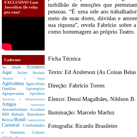
EXCLUSIVO! Caso
turbilhão de emoções que permeiam 
Joevellyn: De volta
pessoas. “É uma ode aos trabalhadore
pra casa!
meio de suas dores, dúvidas e amor
sua riqueza”, revela Fabrício sobre
como homenagem ao próprio Teatro.
Ficha Técnica
Cadernos
Acontece
3a. Idade
Texto: Ed Anderson (As Coisas Belas d
Aqui
Acões Sociais
Afinando a língua
Agricultura
Agricultura
Direção: Fabrício Torres
Familiar
Agronegócio
Agropecuária
Apicultura
Elenco: Deusi Magalhães, Nildson B.
Apicultura e Meliponicultura
Artigos
Autoestima
Automobilismo
Avicultura
Iluminação: Marcelo Marfuz
Babado
Bastidores
BBB
Brasil
Beleza
Caprinocultura
Carnaval
Fotografia: Ricardo Brasileiro
Celebridades
e Famosos
Ciclismo