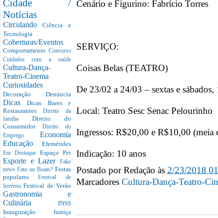
Cidade /
Cenário e Figurino: Fabrício Torres
Notícias
Circulando
Ciência e
Tecnologia
Coberturas/Eventos
SERVIÇO:
Comportamento
Concurso
Cuidados com a saúde
Coisas Belas (TEATRO)
Cultura-Dança-
Teatro-Cinema
Curiosidades
De 23/02 a 24/03 – sextas e sábados,
Decoração
Denúncia
Dicas
Dicas Bares e
Local: Teatro Sesc Senac Pelourinho
Restaurantes
Direito da
Direito do
família
Consumidor
Direito do
Ingressos: R$20,00 e R$10,00 (meia 
Economia
Emprego
Educação
Efemérides
Indicação: 10 anos
Espaço Pet
Em Destaque
Esporte e Lazer
Fake
Postado por
Redação
às
2/23/2018 0
Festas
news
Fato ou Boato?
populares
Festival de
Marcadores
Cultura-Dança-Teatro-Ci
Festival de Verão
Inverno
Gastronomia e
Culinária
INSS
Inauguração
Justiça