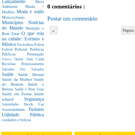
Lançamento
Meio
0 comentários :
Ambiente
Moda /
Moda e estilo
Desfiles
Motociclismo
Postar um comentário
Municípios
Notícias
do Mundo
Nutrição e
←
Página 
O que rola
Bem Estar
na cidade: Eventos e
Música
Piscicultura
Policia
Policial
Políticas
Federal
Públicas
Premiação
Quem Ama Cuida
Prêmios
Receitas
Relacionamento
Salvador Por Salvador
Saúde
Saúde Mental
Saúde da Mulher
Saúde
do Homem
Saúde e
Beleza
Saúde e Bem Estar
Saúde em Forma
Saúde
Segurança
infantil
Stock Car
Solenidades
Turismo
Sustentabilidade
Utilidade Pública
cuidados e beleza