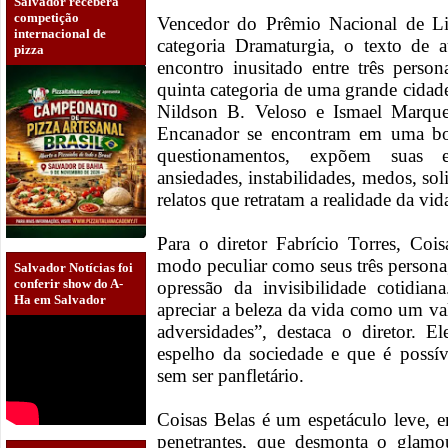
Salvador receberá
competição
Vencedor do Prêmio Nacional de L
internacional de
categoria Dramaturgia, o texto de 
pizza
encontro inusitado entre três pers
quinta categoria de uma grande cidad
Nildson B. Veloso e Ismael Marqu
Encanador se encontram em uma boa
questionamentos, expõem suas e
ansiedades, instabilidades, medos, so
relatos que retratam a realidade da vid
Para o diretor Fabrício Torres, Coi
modo peculiar como seus três person
Salvador Notícias foi
conferir show do A-
opressão da invisibilidade cotidia
Ha em Salvador
apreciar a beleza da vida como um val
adversidades”, destaca o diretor. 
espelho da sociedade e que é possí
sem ser panfletário.
Coisas Belas é um espetáculo leve, 
penetrantes, que desmonta o glamou