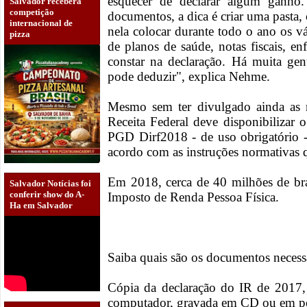
esquecer de declarar algum ganho. 
Salvador receberá
competição
documentos, a dica é criar uma pasta,
internacional de
nela colocar durante todo o ano os v
pizza
de planos de saúde, notas fiscais, e
constar na declaração. Há muita g
pode deduzir", explica Nehme.
Mesmo sem ter divulgado ainda as re
Receita Federal deve disponibilizar
PGD Dirf2018 - de uso obrigatório -
acordo com as instruções normativas q
Em 2018, cerca de 40 milhões de bra
Salvador Notícias foi
conferir show do A-
Imposto de Renda Pessoa Física.
Ha em Salvador
Saiba quais são os documentos necess
Cópia da declaração do IR de 2017,
computador, gravada em CD ou em p