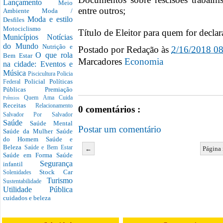
Lançamento
Meio
entre outros;
Ambiente
Moda /
Moda e estilo
Desfiles
Motociclismo
Título de Eleitor para quem for declar
Municípios
Notícias
do Mundo
Nutrição e
Postado por
Redação
às
2/16/2018 0
O que rola
Bem Estar
Marcadores
Economia
na cidade: Eventos e
Música
Piscicultura
Policia
Policial
Políticas
Federal
Públicas
Premiação
Quem Ama Cuida
Prêmios
Receitas
Relacionamento
0 comentários :
Salvador Por Salvador
Saúde
Saúde Mental
Postar um comentário
Saúde da Mulher
Saúde
do Homem
Saúde e
Beleza
Saúde e Bem Estar
←
Página 
Saúde em Forma
Saúde
Segurança
infantil
Stock Car
Solenidades
Turismo
Sustentabilidade
Utilidade Pública
cuidados e beleza