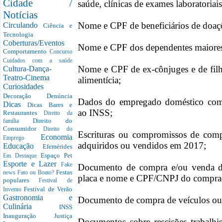
Cidade /
saúde, clínicas de exames laboratoriais
Notícias
Nome e CPF de beneficiários de doaçõ
Circulando
Ciência e
Tecnologia
Coberturas/Eventos
Nome e CPF dos dependentes maiores
Comportamento
Concurso
Cuidados com a saúde
Nome e CPF de ex-cônjuges e de fil
Cultura-Dança-
Teatro-Cinema
alimentícia;
Curiosidades
Decoração
Denúncia
Dados do empregado doméstico com 
Dicas
Dicas Bares e
ao INSS;
Restaurantes
Direito da
Direito do
família
Consumidor
Direito do
Escrituras ou compromissos de comp
Economia
Emprego
adquiridos ou vendidos em 2017;
Educação
Efemérides
Espaço Pet
Em Destaque
Esporte e Lazer
Fake
Documento de compra e/ou venda de
Festas
news
Fato ou Boato?
placa e nome e CPF/CNPJ do compra
populares
Festival de
Festival de Verão
Inverno
Gastronomia e
Documento de compra de veículos ou
Culinária
INSS
Inauguração
Justiça
Documentos sobre rescisões trabalhi