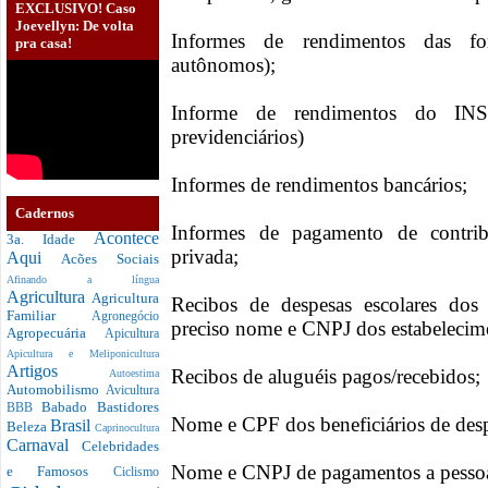
EXCLUSIVO! Caso
Joevellyn: De volta
Informes de rendimentos das fon
pra casa!
autônomos);
Informe de rendimentos do INS
previdenciários)
Informes de rendimentos bancários;
Cadernos
Informes de pagamento de contrib
Acontece
3a. Idade
privada;
Aqui
Acões Sociais
Afinando a língua
Agricultura
Agricultura
Recibos de despesas escolares dos
Familiar
Agronegócio
preciso nome e CNPJ dos estabelecim
Agropecuária
Apicultura
Apicultura e Meliponicultura
Artigos
Recibos de aluguéis pagos/recebidos;
Autoestima
Automobilismo
Avicultura
Babado
Bastidores
BBB
Nome e CPF dos beneficiários de des
Brasil
Beleza
Caprinocultura
Carnaval
Celebridades
Nome e CNPJ de pagamentos a pessoas
e Famosos
Ciclismo