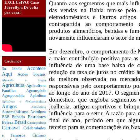
EXCLUSIVO! Caso
Quanto aos segmentos que mais infl
Joevellyn: De volta
das vendas na Bahia tem-se pelo 
pra casa!
eletrodomésticos e Outros artigo
contrapartida ao comportamento 
produtos alimentícios, bebidas e fum
novamente influenciaram o setor de m
Em dezembro, o comportamento de Mó
a maior contribuição positiva para as
Cadernos
influência de uma base baixa de c
Acontece
3a. Idade
redução da taxa de juros no crédito à
Aqui
Acões Sociais
da melhora observada no mercado 
Afinando a língua
responsáveis pelo comportamento pos
Agricultura
Agricultura
Familiar
Agronegócio
ao longo do ano de 2017. O segmento
Agropecuária
Apicultura
doméstico, que engloba segmentos c
Apicultura e Meliponicultura
joalheria, artigos esportivos e brin
Artigos
Autoestima
Automobilismo
influência para o setor. A razão para
Avicultura
Babado
Bastidores
BBB
final de ano, período em que algu
Brasil
Beleza
Caprinocultura
terceiro para as comemorações do Nata
Carnaval
Celebridades
e Famosos
Ciclismo