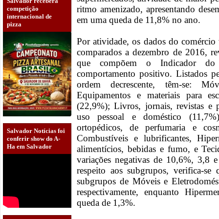
Salvador receberá
ritmo amenizado, apresentando dese
competição
internacional de
em uma queda de 11,8% no ano.
pizza
Por atividade, os dados do comércio 
comparados a dezembro de 2016, re
que compõem o Indicador do 
comportamento positivo. Listados p
ordem decrescente, têm-se: Móv
Equipamentos e materiais para esc
(22,9%); Livros, jornais, revistas e
uso pessoal e doméstico (11,7%);
ortopédicos, de perfumaria e co
Salvador Notícias foi
Combustíveis e lubrificantes, Hipe
conferir show do A-
Ha em Salvador
alimentícios, bebidas e fumo, e Teci
variações negativas de 10,6%, 3,8 
respeito aos subgrupos, verifica-se 
subgrupos de Móveis e Eletrodomés
respectivamente, enquanto Hiperme
queda de 1,3%.