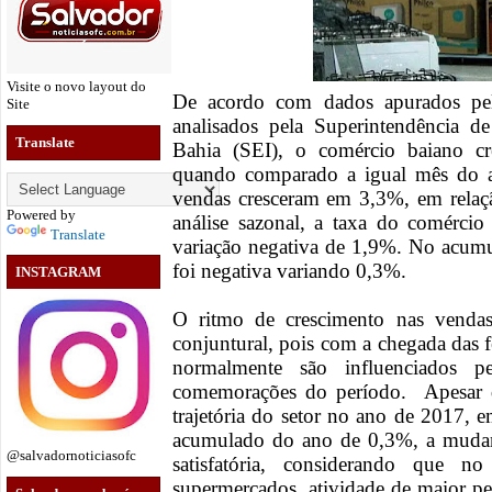
Visite o novo layout do
De acordo com dados apurados pe
Site
analisados pela Superintendência 
Translate
Bahia (SEI), o comércio baiano 
quando comparado a igual mês do a
vendas cresceram em 3,3%, em rela
Powered by
análise sazonal, a taxa do comércio 
Translate
variação negativa de 1,9%. No acum
foi negativa variando 0,3%.
INSTAGRAM
O ritmo de crescimento nas vend
conjuntural, pois com a chegada das 
normalmente são influenciados 
comemorações do período. Apesar d
trajetória do setor no ano de 2017, 
acumulado do ano de 0,3%, a mudanç
@salvadornoticiasofc
satisfatória, considerando que 
supermercados, atividade de maior pe