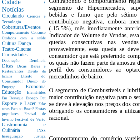
Contrapondo o comportamento regist
Cidade /
segmento de Hipermercados, super
Notícias
bebidas e fumo que pelo sétimo 
Circulando
Ciência e
contribuição negativa, embora m
Tecnologia
Coberturas/Eventos
(-15,5%), mês imediatamente anter
Comportamento
Concurso
Indicador de Volume de Vendas, essa 
Cuidados com a saúde
quedas consecutivas nas vend
Cultura-Dança-
provavelmente, essa queda se de
Teatro-Cinema
Curiosidades
consumidor que está preferindo comp
Decoração
Denúncia
os quais não fazem parte da amostra
Dicas
Dicas Bares e
perfil dos consumidores ao opta
Restaurantes
Direito da
mercadinhos de bairro.
Direito do
família
Consumidor
Direito do
Economia
Emprego
O segmento de Combustíveis e lubrif
Educação
Efemérides
maior contribuição negativa para o s
Espaço Pet
Em Destaque
se deve à elevação nos preços dos co
Esporte e Lazer
Fake
Festas
news
Fato ou Boato?
obrigando os consumidores a utiliz
populares
Festival de
racional.
Festival de Verão
Inverno
Gastronomia e
Culinária
INSS
Inauguração
Justiça
Comportamento do comércio varejis