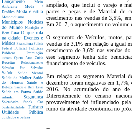
Lançamento
Meio
ampliado, que inclui o varejo e mai
Ambiente
Moda /
partes e peças e de Material de c
Moda e estilo
Desfiles
crescimento nas vendas de 3,5%, em 
Motociclismo
Municípios
Notícias
Em 2017, o aquecimento no volume d
do Mundo
Nutrição e
O que rola
Bem Estar
O segmento de Veículos, motos, par
na cidade: Eventos e
vendas de 3,1% em relação a igual m
Música
Piscicultura
Policia
Policial
Políticas
Federal
crescimento de 3,6% nas vendas do
Públicas
Premiação
esse segmento tenha sido benefici
Quem Ama Cuida
Prêmios
financiamento de veículos.
Receitas
Relacionamento
Salvador Por Salvador
Saúde
Saúde Mental
Em relação ao segmento Material d
Saúde da Mulher
Saúde
dezembro foram negativas em 1,7%,
do Homem
Saúde e
Beleza
Saúde e Bem Estar
2016. No acumulado do ano de 
Saúde em Forma
Saúde
Diferentemente do cenário nacio
Segurança
infantil
provavelmente foi influenciado pela
Stock Car
Solenidades
Turismo
rumo da atividade econômica no pró
Sustentabilidade
Utilidade Pública
cuidados e beleza
--