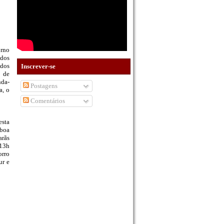
orno
 dos
dos
Inscrever-se
o de
nda-
Postagens
a, o
Comentários
esta
 boa
arãs
 13h
orro
ur e