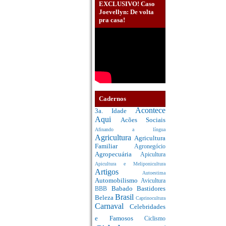
EXCLUSIVO! Caso
Joevellyn: De volta
pra casa!
Cadernos
Acontece
3a. Idade
Aqui
Acões Sociais
Afinando a língua
Agricultura
Agricultura
Familiar
Agronegócio
Agropecuária
Apicultura
Apicultura e Meliponicultura
Artigos
Autoestima
Automobilismo
Avicultura
Babado
Bastidores
BBB
Brasil
Beleza
Caprinocultura
Carnaval
Celebridades
e Famosos
Ciclismo