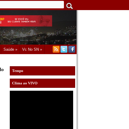
Saúde »
Vc No SN »
do
Tempo
Clima ao VIVO