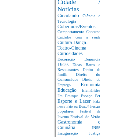
Cidade /
Notícias
Circulando
Ciência e
Tecnologia
Coberturas/Eventos
Comportamento
Concurso
Cuidados com a saúde
Cultura-Dança-
Teatro-Cinema
Curiosidades
Decoração
Denúncia
Dicas
Dicas Bares e
Restaurantes
Direito da
Direito do
família
Consumidor
Direito do
Economia
Emprego
Educação
Efemérides
Espaço Pet
Em Destaque
Esporte e Lazer
Fake
Festas
news
Fato ou Boato?
populares
Festival de
Festival de Verão
Inverno
Gastronomia e
Culinária
INSS
Inauguração
Justiça