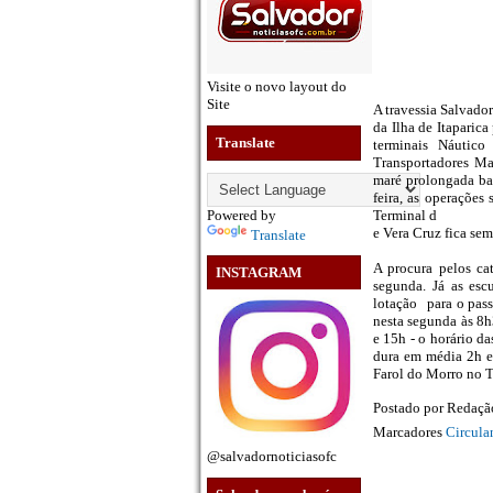
Visite o novo layout do
Site
A travessia Salvado
da Ilha de Itaparica
Translate
terminais Náutic
Transportadores Ma
maré prolongada bai
feira, as operaçõe
Powered by
Terminal d
e Vera Cruz fica se
Translate
A procura pelos ca
INSTAGRAM
segunda. Já as es
lotação para o pass
nesta segunda às 8h
e 15h - o horário da
dura em média 2h e 
Farol do Morro no T
Postado por
Redaç
Marcadores
Circula
@salvadornoticiasofc