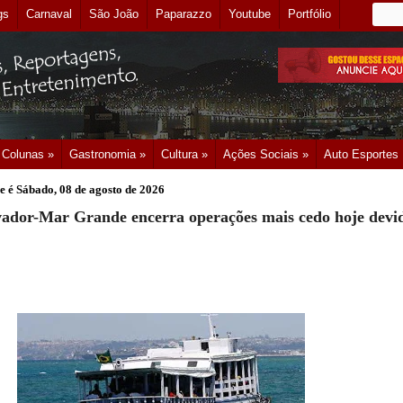
gs
Carnaval
São João
Paparazzo
Youtube
Portfólio
Colunas »
Gastronomia »
Cultura »
Ações Sociais »
Auto Esportes
e é
Sábado, 08 de agosto de 2026
vador-Mar Grande encerra operações mais cedo hoje devi