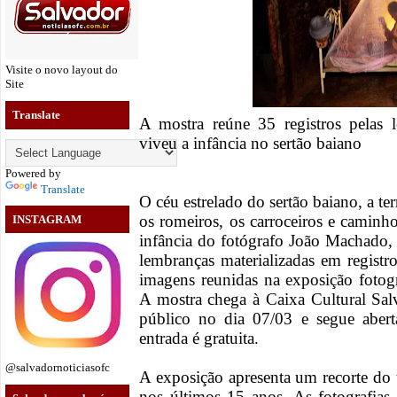
Visite o novo layout do
Site
Translate
A mostra reúne 35 registros pelas 
viveu a infância no sertão baiano
Powered by
Translate
O céu estrelado do sertão baiano, a te
os romeiros, os carroceiros e camin
INSTAGRAM
infância do fotógrafo João Machado,
lembranças materializadas em registro
imagens reunidas na exposição fotog
A mostra chega à Caixa Cultural Sal
público no dia 07/03 e segue abert
entrada é gratuita.
@salvadornoticiasofc
A exposição apresenta um recorte do 
nos últimos 15 anos. As fotografias