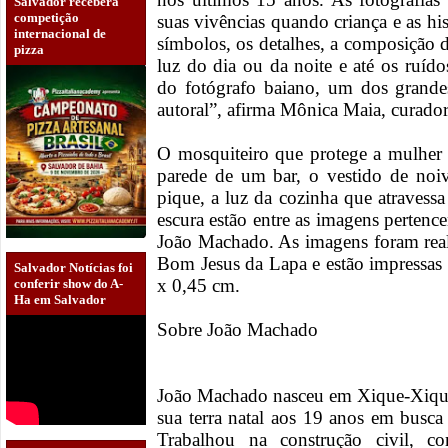
Salvador receberá
competição
suas vivências quando criança e as hi
internacional de
símbolos, os detalhes, a composição 
pizza
luz do dia ou da noite e até os ruído
do fotógrafo baiano, um dos grande
autoral”, afirma Mônica Maia, curado
O mosquiteiro que protege a mulher
parede de um bar, o vestido de noi
pique, a luz da cozinha que atravessa
escura estão entre as imagens pertencen
João Machado. As imagens foram real
Bom Jesus da Lapa e estão impressas
Salvador Notícias foi
x 0,45 cm.
conferir show do A-
Ha em Salvador
Sobre João Machado
João Machado nasceu em Xique-­Xiqu
sua terra natal aos 19 anos em busca
Trabalhou na construção civil, c