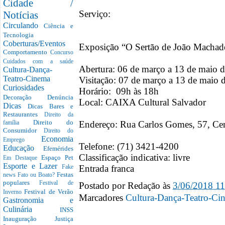
Cidade /
Serviço:
Notícias
Circulando
Ciência e
Tecnologia
Coberturas/Eventos
Exposição “O Sertão de João Machad
Comportamento
Concurso
Cuidados com a saúde
Abertura: 06 de março a 13 de maio de
Cultura-Dança-
Teatro-Cinema
Visitação: 07 de março a 13 de maio 
Curiosidades
Horário: 09h às 18h
Decoração
Denúncia
Local: CAIXA Cultural Salvador
Dicas
Dicas Bares e
Restaurantes
Direito da
Direito do
Endereço: Rua Carlos Gomes, 57, Ce
família
Consumidor
Direito do
Economia
Emprego
Telefone: (71) 3421-4200
Educação
Efemérides
Classificação indicativa: livre
Espaço Pet
Em Destaque
Esporte e Lazer
Entrada franca
Fake
Festas
news
Fato ou Boato?
populares
Postado por
Redação
às
3/06/2018 1
Festival de
Festival de Verão
Inverno
Marcadores
Cultura-Dança-Teatro-Ci
Gastronomia e
Culinária
INSS
Inauguração
Justiça