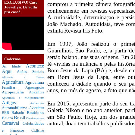
EXCLUSIVO! Caso
comprou a primeira câmera fotográfi
Joevellyn: De volta
conhecimento em revistas especializ
pra casa!
A curiosidade, determinação e persi
João Machado. Autodidata, teve como
extinta Revista Iris Foto.
Em 1997, João realizou o primeir
Guarulhos, São Paulo, e, a partir d
sertão baiano, nas suas origens. Em 2
Cadernos
fé vividas na infância e pelas históri
Acontece
3a. Idade
Bom Jesus da Lapa (BA) e, desde ent
Aqui
Acões Sociais
em Bom Jesus da Lapa, entre outr
Afinando a língua
Agricultura
Agricultura
conheceu a cidade quando o seu pai
Familiar
Agronegócio
anos, no mês de agosto, a foto que não
Agropecuária
Apicultura
Apicultura e Meliponicultura
Artigos
Em 2015, apresentou parte do seu tr
Autoestima
Automobilismo
Avicultura
Galeria Nikon e no ano anterior, pa
Babado
Bastidores
BBB
em São Paulo. Hoje, um dos grande
Brasil
Beleza
Caprinocultura
autoral, João tem trabalhos publicados
Carnaval
Celebridades
e Famosos
Ciclismo