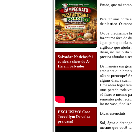
Então, que tal começ
Para ter uma horta e
de plástico. O impor
O que precisamos fa
fazer uma área de d
água para que ela n
argiloso que ajuda 
disso, no meio do 
Salvador Notícias foi
precisa afundar a se
conferir show do A-
Ha em Salvador
De maneira em geral
ambiente que bata s
não se preocupe! A 
alguns dias, a sua m
Uma ideia legal tamb
uma parede toda ver
só fazer o mesmo pa
sementes pelo recip
las no vaso, finali
EXCLUSIVO! Caso
Dicas essenciais
Joevellyn: De volta
pra casa!
Sol, água e drenage
mesmo que você ten