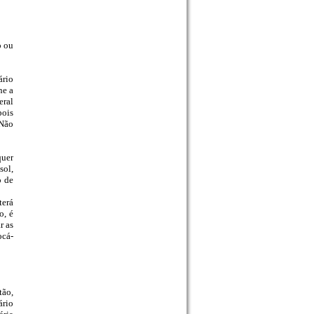
o ou
ário
ne a
eral
pois
 Não
quer
sol,
o de
terá
o, é
r as
ocá-
tão,
ário