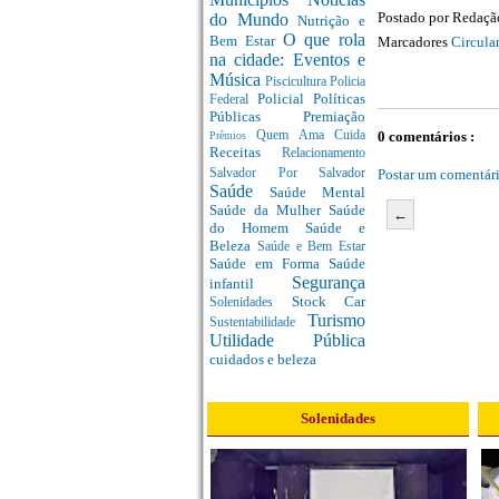
Postado por
Redaç
do Mundo
Nutrição e
O que rola
Bem Estar
Marcadores
Circula
na cidade: Eventos e
Música
Piscicultura
Policia
Policial
Políticas
Federal
Públicas
Premiação
Quem Ama Cuida
0 comentários :
Prêmios
Receitas
Relacionamento
Salvador Por Salvador
Postar um comentár
Saúde
Saúde Mental
Saúde da Mulher
Saúde
←
do Homem
Saúde e
Beleza
Saúde e Bem Estar
Saúde em Forma
Saúde
Segurança
infantil
Stock Car
Solenidades
Turismo
Sustentabilidade
Utilidade Pública
cuidados e beleza
Solenidades