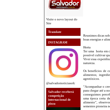
Visite o novo layout do
Site
Translate
Reunimos dicas sobr
boas energias e ali
INSTAGRAM
Horta
Ter uma horta em c
possível cultivar q
Viver essa experiên
natureza.
Os benefícios de c
alimentos; ingredi
agrotóxicos.
@salvadornoticiasofc
“Acompanhar o cres
para chegar até a n
Salvador receberá
conseguimos perceb
competição
uma época certa de
internacional de
alimento”, observo
pizza
sementes pioneira 