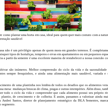
e como plantar uma horta em casa, ideal para quem quer mais contato com a natur
mentação saudável
asa não é um privilégio apenas de quem mora em grandes terrenos. É completam
uaisquer tipos de hortaliças, temperos e ervas em apartamentos ou em pequenos espa
cia a partir da semente é uma excelente maneira de restabelecer a nossa conexão c
ultivar são inúmeros. Melhor compreensão do ciclo da vida e da sazonalidade
entes sempre fresquinhos, e ainda uma alimentação mais saudável, variada e
cimento de uma plantinha nos lembra de todos os desafios que os alimentos ve
ossa mesa: mudanças bruscas de clima, pragas e outras intempéries. Além disso, ta
er todo o ciclo da vida e compreender que cada alimento possui seu próprio ri
 plantio, de crescimento e de colheita. E assim, passamos a valorizar ainda ma
u Andrei Santos, diretor de planejamento estratégico da ISLA Sementes, marc
no segmento.