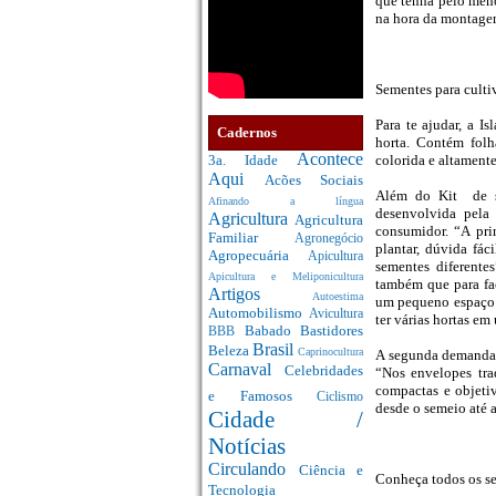
que tenha pelo meno
na hora da montagem
Sementes para culti
Para te ajudar, a I
Cadernos
horta. Contém folha
Acontece
3a. Idade
colorida e altament
Aqui
Acões Sociais
Além do Kit de se
Afinando a língua
desenvolvida pela
Agricultura
Agricultura
consumidor. “A pri
Familiar
Agronegócio
plantar, dúvida fá
Agropecuária
Apicultura
sementes diferente
Apicultura e Meliponicultura
também que para fa
Artigos
Autoestima
um pequeno espaço 
Automobilismo
Avicultura
ter várias hortas em
Babado
Bastidores
BBB
Brasil
Beleza
Caprinocultura
A segunda demanda é
Carnaval
Celebridades
“Nos envelopes tra
compactas e objeti
e Famosos
Ciclismo
desde o semeio até a
Cidade /
Notícias
Circulando
Ciência e
Conheça todos os se
Tecnologia