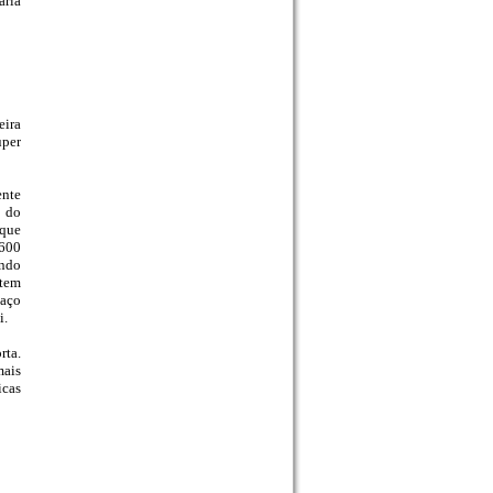
ária
eira
uper
ente
s do
 que
 600
ando
 tem
paço
i.
rta.
mais
icas