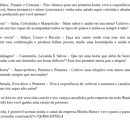
lface, Tomate e Cenoura – Trio clássico para sua primeira horta, viva a experiênci
aces), frutos (tomates) e raízes (cenouras) e tenha uma salada super colorida e altam
or, produzido por você mesmo!
sto” – Salsa, Cebolinha e Manjericão – Mais sabor e saúde em sua mesa! Cultive
om um trio capaz de acompanhar todos os tipos de pratos e tenha-os sempre à mão!
ro ver-te” – Alface, Couve e Rúcula – Faça seu canto verde com esse trio s
ite esta combinação e produza folhas jovens, tendo uma hortarápida e ainda 
z milagres” – Camomila, Lavanda E Sálvia – Que tal uma horta que além de boni
udar com um chazinho nas horas difíceis?! Esse trio promete muita paz e alegria!
orta” – Amor-perfeito, Petúnia e Pimenta – Cultive suas relações com muito am
ntando sempre que necessário!
Arruda, Erva-doce e Pimenta – Viva a experiência de cultivar a natureza e canaliz
e trio super alto astral!
 os kits no site www.isla.com.br e nos varejos atendidos pela empresa em todo Brasi
três kits você ganha uma estojo de presente.
vida, é possível acessar ainda o canal da empresa Minha Horta e ver o passo a pass
www.youtube.com/watch?v=QvRWcEPYEc4
!