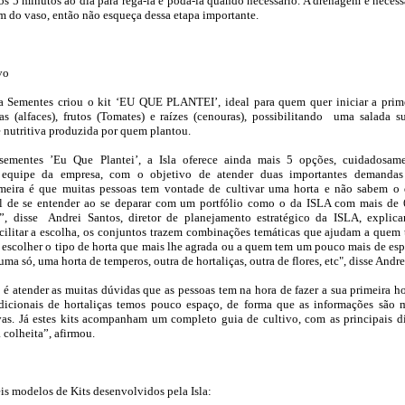
s 5 minutos ao dia para regá-la e podá-la quando necessário. A drenagem é necess
 do vaso, então não esqueça dessa etapa importante.
vo
sla Sementes criou o kit ‘EU QUE PLANTEI’, ideal para quem quer iniciar a prim
s (alfaces), frutos (Tomates) e raízes (cenouras), possibilitando uma salada s
e nutritiva produzida por quem plantou.
mentes ’Eu Que Plantei’, a Isla oferece ainda mais 5 opções, cuidadosam
 equipe da empresa, com o objetivo de atender duas importantes demanda
meira é que muitas pessoas tem vontade de cultivar uma horta e não sabem o
cil de se entender ao se deparar com um portfólio como o da ISLA com mais de
s”, disse Andrei Santos, diretor de planejamento estratégico da ISLA, explic
cilitar a escolha, os conjuntos trazem combinações temáticas que ajudam a quem
escolher o tipo de horta que mais lhe agrada ou a quem tem um pouco mais de es
 uma só, uma horta de temperos, outra de hortaliças, outra de flores, etc", disse Andre
 atender as muitas dúvidas que as pessoas tem na hora de fazer a sua primeira ho
dicionais de hortaliças temos pouco espaço, de forma que as informações são 
vas. Já estes kits acompanham um completo guia de cultivo, com as principais d
 colheita”, afirmou.
is modelos de Kits desenvolvidos pela Isla: