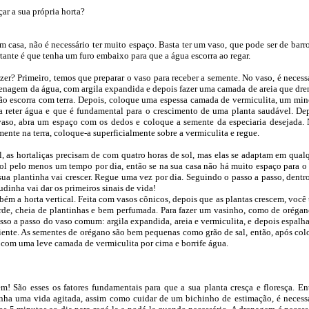
ar a sua própria horta?
m casa, não é necessário ter muito espaço. Basta ter um vaso, que pode ser de barr
tante é que tenha um furo embaixo para que a água escorra ao regar.
zer? Primeiro, temos que preparar o vaso para receber a semente. No vaso, é necess
renagem da água, com argila expandida e depois fazer uma camada de areia que dre
ão escorra com terra. Depois, coloque uma espessa camada de vermiculita, um min
a reter água e que é fundamental para o crescimento de uma planta saudável. De
vaso, abra um espaço com os dedos e coloque a semente da especiaria desejada.
mente na terra, coloque-a superficialmente sobre a vermiculita e regue.
, as hortaliças precisam de com quatro horas de sol, mas elas se adaptam em qual
ol pelo menos um tempo por dia, então se na sua casa não há muito espaço para o 
sua plantinha vai crescer. Regue uma vez por dia. Seguindo o passo a passo, dentr
udinha vai dar os primeiros sinais de vida!
ém a horta vertical. Feita com vasos cônicos, depois que as plantas crescem, você 
de, cheia de plantinhas e bem perfumada. Para fazer um vasinho, como de orégan
sso a passo do vaso comum: argila expandida, areia e vermiculita, e depois espalha
iente. As sementes de orégano são bem pequenas como grão de sal, então, após col
ze com uma leve camada de vermiculita por cima e borrife água.
m! São esses os fatores fundamentais para que a sua planta cresça e floresça. En
ha uma vida agitada, assim como cuidar de um bichinho de estimação, é necess