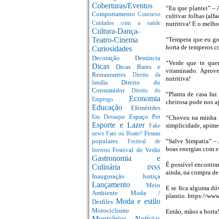
Coberturas/Eventos
“Eu que plantei” – A
Comportamento
Concurso
cultivar folhas (alf
Cuidados com a saúde
nutritiva! E o melh
Cultura-Dança-
Teatro-Cinema
“Tempera que eu go
horta de temperos c
Curiosidades
Decoração
Denúncia
“Verde que te que
Dicas
Dicas Bares e
vitaminado. Aprove
Restaurantes
Direito da
nutritiva!
Direito do
família
Consumidor
Direito do
“Planta de casa fa
Economia
Emprego
cheirosa pode nos aj
Educação
Efemérides
Espaço Pet
Em Destaque
“Choveu na minha h
Esporte e Lazer
simplicidade, apime
Fake
Festas
news
Fato ou Boato?
populares
“Salve Simpatia” – 
Festival de
boas energias com ess
Festival de Verão
Inverno
Gastronomia e
É possível encontrar
Culinária
INSS
ainda, na compra de 
Inauguração
Justiça
Lançamento
Meio
E se fica alguma dú
Ambiente
Moda /
plantio. https://
Moda e estilo
Desfiles
Motociclismo
Então, mãos a horta
Municípios
Notícias