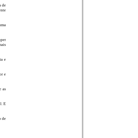
a de
ente
 uma
uper
mais
ta e
or e
e as
l. E
o de