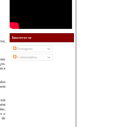
Inscrever-se
eza,
Postagens
Comentários
ente
ços.
om a
 dos
 sem
ncem
mbém
tmo,
is o
a de