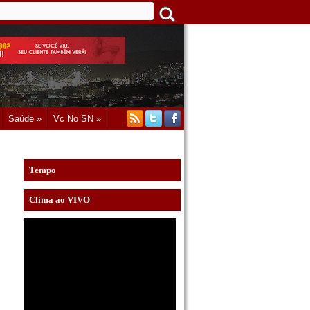
Saúde »
Vc No SN »
Tempo
Clima ao VIVO