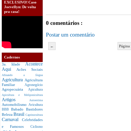
EXCLUSIVO! Caso
Joevellyn: De volta
pra casa!
0 comentários :
Postar um comentário
←
Página 
Cadernos
Acontece
3a. Idade
Aqui
Acões Sociais
Afinando a língua
Agricultura
Agricultura
Familiar
Agronegócio
Agropecuária
Apicultura
Apicultura e Meliponicultura
Artigos
Autoestima
Automobilismo
Avicultura
Babado
Bastidores
BBB
Brasil
Beleza
Caprinocultura
Carnaval
Celebridades
e Famosos
Ciclismo