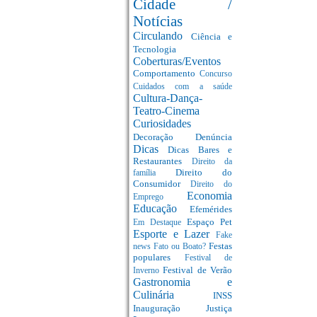
Cidade /
Notícias
Circulando
Ciência e
Tecnologia
Coberturas/Eventos
Comportamento
Concurso
Cuidados com a saúde
Cultura-Dança-
Teatro-Cinema
Curiosidades
Decoração
Denúncia
Dicas
Dicas Bares e
Restaurantes
Direito da
Direito do
família
Consumidor
Direito do
Economia
Emprego
Educação
Efemérides
Espaço Pet
Em Destaque
Esporte e Lazer
Fake
Festas
news
Fato ou Boato?
populares
Festival de
Festival de Verão
Inverno
Gastronomia e
Culinária
INSS
Inauguração
Justiça