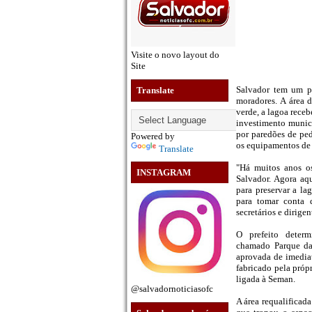
Visite o novo layout do
Site
Salvador tem um pa
Translate
moradores. A área 
verde, a lagoa rece
investimento munic
por paredões de pe
Powered by
os equipamentos de 
Translate
"Há muitos anos o
INSTAGRAM
Salvador. Agora aq
para preservar a l
para tomar conta 
secretários e dirige
O prefeito deter
chamado Parque da
aprovada de imedia
fabricado pela próp
ligada à Seman.
@salvadornoticiasofc
A área requalificad