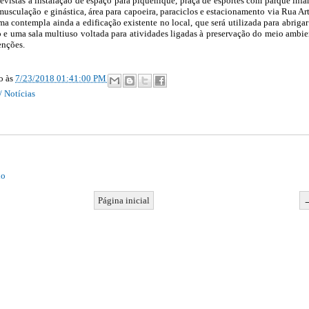
evistas a instalação de espaço para piquenique, praça de esportes com parque infan
usculação e ginástica, área para capoeira, paraciclos e estacionamento via Rua Ar
ma contempla ainda a edificação existente no local, que será utilizada para abriga
 e uma sala multiuso voltada para atividades ligadas à preservação do meio ambie
enções.
ão
às
7/23/2018 01:41:00 PM
/ Notícias
io
Página inicial