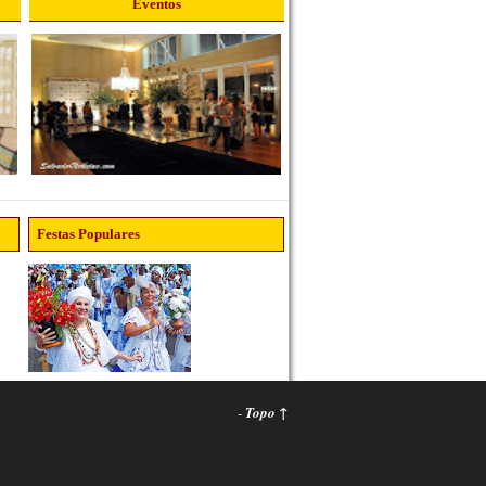
Eventos
Festas Populares
-
Topo ↑