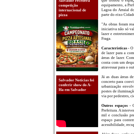
que tronou o espaç
Salvador receberá
equipamento, a Pref
competição
Lagoa do Arraial d
internacional de
parte do eixo Cidad
pizza
"As obras foram re
iniciativa não só v
lazer e entretenimen
Fraga.
Características -
O 
de lazer para a co
áreas de lazer. Co
conta com um deque
atravessar para o ou
Já as duas áreas d
Salvador Notícias foi
concreto para convi
conferir show do A-
urbanização envolve
Ha em Salvador
postes de iluminaçã
via por pedestres, c
Outros espaços -
Prefeitura. A inter
mil e conclusão pr
espaço para contem
acessibilidade, recu