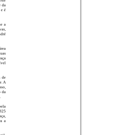
este
e da
 e é
ue a
vas,
ndré
área
duas
raça
ível
s de
e. A
sso,
o da
.
pela
$825
aça,
ra a