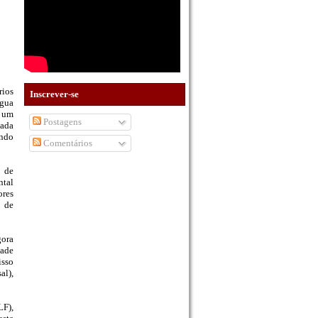
rios
Inscrever-se
água
m um
Postagens
cada
ando
Comentários
s de
ntal
ores
o de
ora
dade
isso
al),
LF),