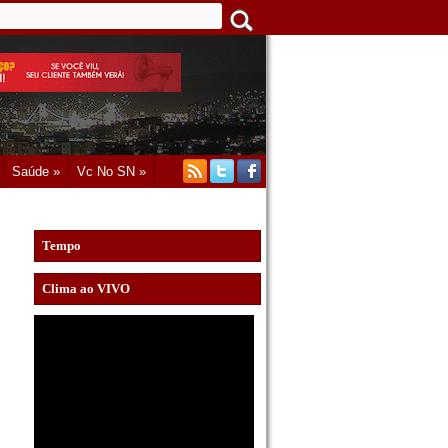
Saúde »
Vc No SN »
Tempo
Clima ao VIVO