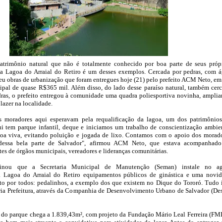
trimônio natural que não é totalmente conhecido por boa parte de seus próp
da Lagoa do Arraial do Retiro é um desses exemplos. Cercada por pedras, com 
beu obras de urbanização que foram entregues hoje (21) pelo prefeito ACM Neto, e
ipal de quase R$365 mil. Além disso, do lado desse paraíso natural, também cer
dras, o prefeito entregou à comunidade uma quadra poliesportiva novinha, ampli
lazer na localidade.
s moradores aqui esperavam pela requalificação da lagoa, um dos patrimônio
ui tem parque infantil, deque e iniciamos um trabalho de conscientização ambie
agoa viva, evitando poluição e jogada de lixo. Contamos com o apoio dos morad
dessa bela parte de Salvador", afirmou ACM Neto, que estava acompanhad
ntes de órgãos municipais, vereadores e lideranças comunitárias.
minou que a Secretaria Municipal de Manutenção (Seman) instale no ag
 Lagoa do Arraial do Retiro equipamentos públicos de ginástica e uma novi
to por todos: pedalinhos, a exemplo dos que existem no Dique do Tororó. Tudo 
ria Prefeitura, através da Companhia de Desenvolvimento Urbano de Salvador (Des
a do parque chega a 1.839,43m², com projeto da Fundação Mário Leal Ferreira (FM