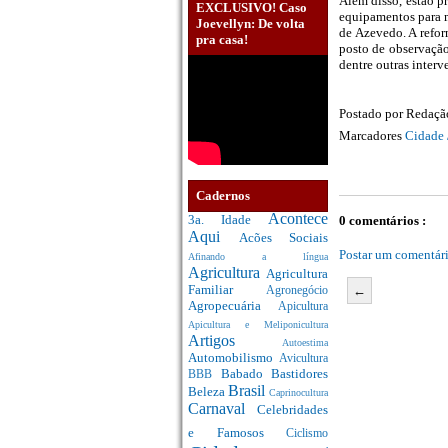
Além disso, estão pr
EXCLUSIVO! Caso
equipamentos para m
Joevellyn: De volta
de Azevedo. A refor
pra casa!
posto de observação
dentre outras interv
Postado por
Redaç
Marcadores
Cidade 
Cadernos
Acontece
3a. Idade
0 comentários :
Aqui
Acões Sociais
Postar um comentár
Afinando a língua
Agricultura
Agricultura
Familiar
←
Agronegócio
Agropecuária
Apicultura
Apicultura e Meliponicultura
Artigos
Autoestima
Automobilismo
Avicultura
Babado
Bastidores
BBB
Brasil
Beleza
Caprinocultura
Carnaval
Celebridades
e Famosos
Ciclismo