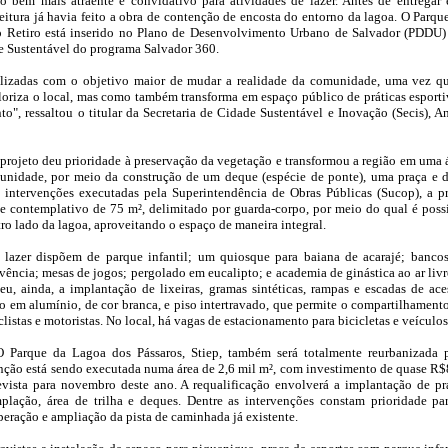
o bem mais atraente e convidativo para atividades de lazer. Antes de entregar 
eitura já havia feito a obra de contenção de encosta do entorno da lagoa. O Parqu
o Retiro está inserido no Plano de Desenvolvimento Urbano de Salvador (PDDU)
e Sustentável do programa Salvador 360.
alizadas com o objetivo maior de mudar a realidade da comunidade, uma vez q
aloriza o local, mas como também transforma em espaço público de práticas esporti
to", ressaltou o titular da Secretaria de Cidade Sustentável e Inovação (Secis), A
projeto deu prioridade à preservação da vegetação e transformou a região em uma 
munidade, por meio da construção de um deque (espécie de ponte), uma praça e 
m intervenções executadas pela Superintendência de Obras Públicas (Sucop), a p
 contemplativo de 75 m², delimitado por guarda-corpo, por meio do qual é poss
tro lado da lagoa, aproveitando o espaço de maneira integral.
e lazer dispõem de parque infantil; um quiosque para baiana de acarajé; banco
vência; mesas de jogos; pergolado em eucalipto; e academia de ginástica ao ar livr
u, ainda, a implantação de lixeiras, gramas sintéticas, rampas e escadas de ace
o em alumínio, de cor branca, e piso intertravado, que permite o compartilhament
iclistas e motoristas. No local, há vagas de estacionamento para bicicletas e veículos
O Parque da Lagoa dos Pássaros, Stiep, também será totalmente reurbanizada 
venção está sendo executada numa área de 2,6 mil m², com investimento de quase R
evista para novembro deste ano. A requalificação envolverá a implantação de pr
plação, área de trilha e deques. Dentre as intervenções constam prioridade pa
peração e ampliação da pista de caminhada já existente.