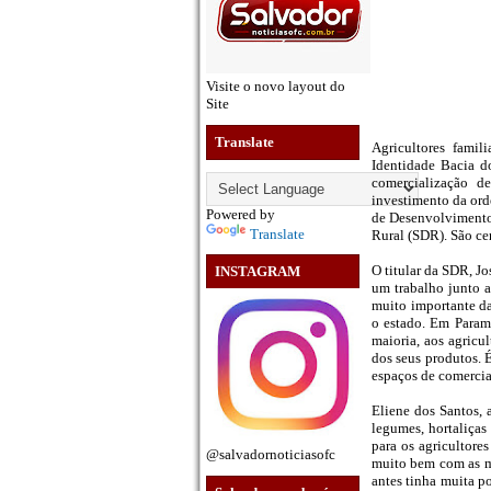
Visite o novo layout do
Site
Translate
Agricultores famil
Identidade Bacia d
comercialização d
investimento da or
Powered by
de Desenvolvimento
Translate
Rural (SDR). São ce
O titular da SDR, 
INSTAGRAM
um trabalho junto 
muito importante da
o estado. Em Parami
maioria, aos agricu
dos seus produtos. 
espaços de comercial
Eliene dos Santos, 
legumes, hortaliças
para os agricultore
@salvadornoticiasofc
muito bem com as m
antes tinha muita p