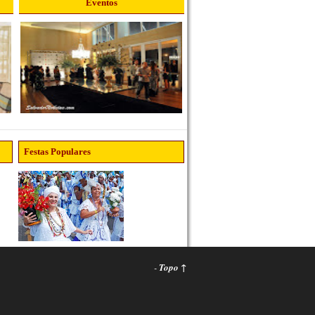
Eventos
Festas Populares
-
Topo ↑