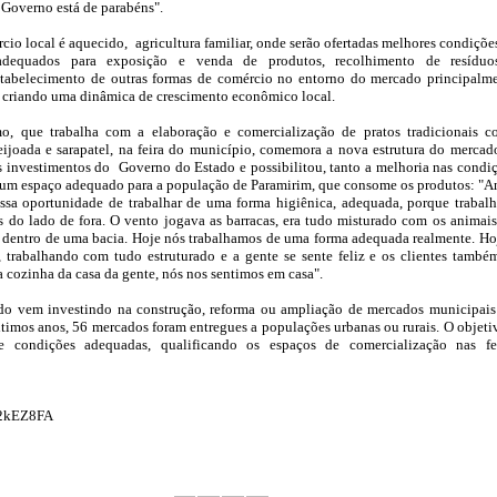
 Governo está de parabéns".
cio local é aquecido, agricultura familiar, onde serão ofertadas melhores condiçõe
 adequados para exposição e venda de produtos, recolhimento de resíduo
stabelecimento de outras formas de comércio no entorno do mercado principalm
as criando uma dinâmica de crescimento econômico local.
o, que trabalha com a elaboração e comercialização de pratos tradicionais 
ijoada e sarapatel, na feira do município, comemora a nova estrutura do mercad
s investimentos do Governo do Estado e possibilitou, tanto a melhoria nas condi
 um espaço adequado para a população de Paramirim, que consome os produtos: "A
essa oportunidade de trabalhar de uma forma higiênica, adequada, porque trabal
 do lado de fora. O vento jogava as barracas, era tudo misturado com os animais
 dentro de uma bacia. Hoje nós trabalhamos de uma forma adequada realmente. Ho
 trabalhando com tudo estruturado e a gente se sente feliz e os clientes també
cozinha da casa da gente, nós nos sentimos em casa".
o vem investindo na construção, reforma ou ampliação de mercados municipai
ltimos anos, 56 mercados foram entregues a populações urbanas ou rurais. O objeti
a e condições adequadas, qualificando os espaços de comercialização nas fe
y/2kEZ8FA