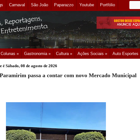
gs
Carnaval
São João
Paparazzo
Youtube
Portfólio
Colunas »
Gastronomia »
Cultura »
Ações Sociais »
Auto Esportes
e é
Sábado, 08 de agosto de 2026
 Paramirim passa a contar com novo Mercado Municipal