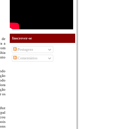
Inscrever-se
o de
ra a
com
Postagens
nhia
ento
Comentários
endo
ação
todo
dora
ação
r os
oduz
ipal
icou
pois
bons