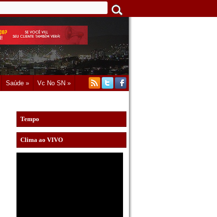
Saúde »
Vc No SN »
Tempo
Clima ao VIVO