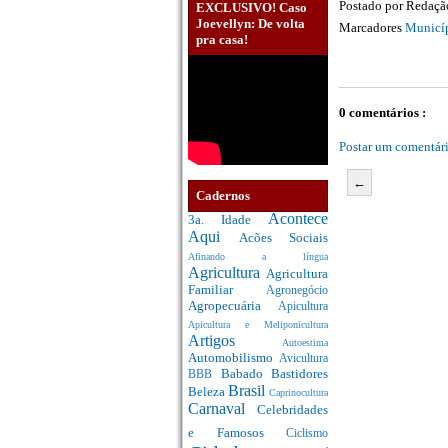
Postado por
Redaç
EXCLUSIVO! Caso
Joevellyn: De volta
Marcadores
Municí
pra casa!
0 comentários :
Postar um comentár
←
Cadernos
Acontece
3a. Idade
Aqui
Acões Sociais
Afinando a língua
Agricultura
Agricultura
Familiar
Agronegócio
Agropecuária
Apicultura
Apicultura e Meliponicultura
Artigos
Autoestima
Automobilismo
Avicultura
Babado
Bastidores
BBB
Brasil
Beleza
Caprinocultura
Carnaval
Celebridades
e Famosos
Ciclismo