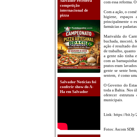
Salvador receberá
com essa reforma. O
competição
internacional de
Com a ação, o comér
pizza
higiene, espaços
principalmente o e
farmácias e padari
Marivalda do Carm
buchada, mocotó, fe
ação é resultado do
de trabalho, quanto
a gente não tinha 
com as barraquinhas
pratos eram lavados
gente se sente bem,
sentem, é como uma 
Salvador Notícias foi
O Governo do Estad
conferir show do A-
toda a Bahia. Nos ú
Ha em Salvador
oferecer estrutur
municipais.
Link: https://bit.l
Fotos: Ascom SDR