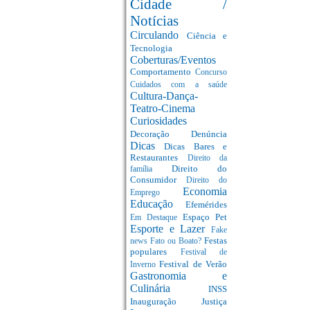
Cidade /
Notícias
Circulando
Ciência e
Tecnologia
Coberturas/Eventos
Comportamento
Concurso
Cuidados com a saúde
Cultura-Dança-
Teatro-Cinema
Curiosidades
Decoração
Denúncia
Dicas
Dicas Bares e
Restaurantes
Direito da
Direito do
família
Consumidor
Direito do
Economia
Emprego
Educação
Efemérides
Espaço Pet
Em Destaque
Esporte e Lazer
Fake
Festas
news
Fato ou Boato?
populares
Festival de
Festival de Verão
Inverno
Gastronomia e
Culinária
INSS
Inauguração
Justiça