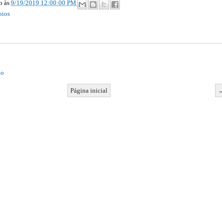
ão
às
9/19/2019 12:00:00 PM
pios
io
Página inicial