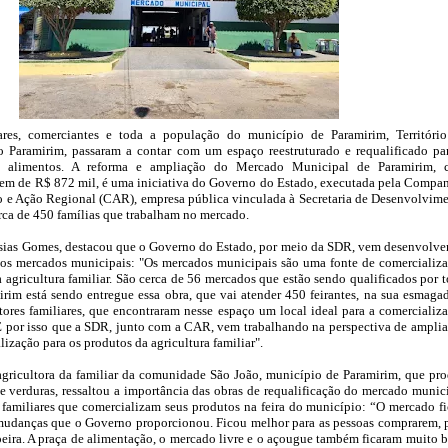
iares, comerciantes e toda a população do município de Paramirim, Territóri
o Paramirim, passaram a contar com um espaço reestruturado e requalificado pa
e alimentos. A reforma e ampliação do Mercado Municipal de Paramirim, 
dem de R$ 872 mil, é uma iniciativa do Governo do Estado, executada pela Compa
 e Ação Regional (CAR), empresa pública vinculada à Secretaria de Desenvolvim
rca de 450 famílias que trabalham no mercado.
Josias Gomes, destacou que o Governo do Estado, por meio da SDR, vem desenvolv
aos mercados municipais: "Os mercados municipais são uma fonte de comercializ
 agricultura familiar. São cerca de 56 mercados que estão sendo qualificados por 
rim está sendo entregue essa obra, que vai atender 450 feirantes, na sua esmaga
ltores familiares, que encontraram nesse espaço um local ideal para a comercializ
É por isso que a SDR, junto com a CAR, vem trabalhando na perspectiva de amplia
ização para os produtos da agricultura familiar".
agricultora da familiar da comunidade São João, município de Paramirim, que pr
 e verduras, ressaltou a importância das obras de requalificação do mercado munic
s familiares que comercializam seus produtos na feira do município: “O mercado f
udanças que o Governo proporcionou. Ficou melhor para as pessoas comprarem, 
oeira. A praça de alimentação, o mercado livre e o açougue também ficaram muito 