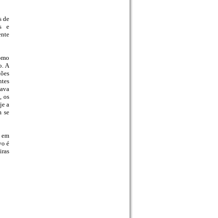
s de
s e
ente
como
o. A
ções
ntes
hava
, os
je a
m se
s em
vo é
iras