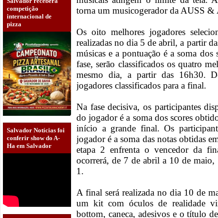
Salvador receberá
competição
torna um musicogerador da AUSS 
internacional de
pizza
Os oito melhores jogadores selecio
realizadas no dia 5 de abril, a partir
músicas e a pontuação é a soma dos 
fase, serão classificados os quatro m
mesmo dia, a partir das 16h30. De
jogadores classificados para a final.
Na fase decisiva, os participantes d
do jogador é a soma dos scores obtido
início a grande final. Os participa
Salvador Notícias foi
jogador é a soma das notas obtidas e
conferir show do A-
Ha em Salvador
etapa 2 enfrenta o vencedor da fin
ocorrerá, de 7 de abril a 10 de maio
1.
A final será realizada no dia 10 de 
um kit com óculos de realidade vir
bottom, caneca, adesivos e o título