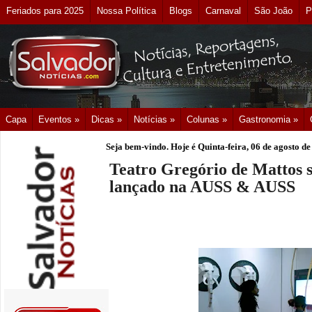
Feriados para 2025
Nossa Política
Blogs
Carnaval
São João
P
Capa
Eventos »
Dicas »
Notícias »
Colunas »
Gastronomia »
Seja bem-vindo. Hoje é
Quinta-feira, 06 de agosto d
Teatro Gregório de Mattos s
lançado na AUSS & AUSS