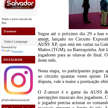
Visite o novo layout do
Site
Translate
Segue até o próximo dia 29 a fase e
amort, lançado no Circuito Exposi
AUSS XP, que está em cartaz na Gale
Powered by
Mattos (TGM), na Barroquinha. Até lá
Translate
jogadores para as oitavas de final. 
deste mês.
INSTAGRAM
Nesta etapa, os participantes jogam
ao circuito quantas vezes quiser.
disputa, vale a maior a pontuação obti
O Z-amort é o game da AUSS & A
percepções musicais dos jogadores. 
@salvadornoticiasofc
o jogador precisa acionar os coman
musicais atingem o limite da tela. 