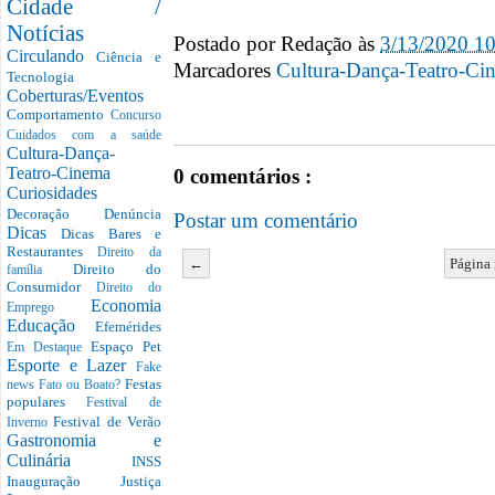
Cidade /
Notícias
Postado por
Redação
às
3/13/2020 1
Circulando
Ciência e
Marcadores
Cultura-Dança-Teatro-Ci
Tecnologia
Coberturas/Eventos
Comportamento
Concurso
Cuidados com a saúde
Cultura-Dança-
Teatro-Cinema
0 comentários :
Curiosidades
Decoração
Denúncia
Postar um comentário
Dicas
Dicas Bares e
Restaurantes
Direito da
←
Página 
Direito do
família
Consumidor
Direito do
Economia
Emprego
Educação
Efemérides
Espaço Pet
Em Destaque
Esporte e Lazer
Fake
Festas
news
Fato ou Boato?
populares
Festival de
Festival de Verão
Inverno
Gastronomia e
Culinária
INSS
Inauguração
Justiça