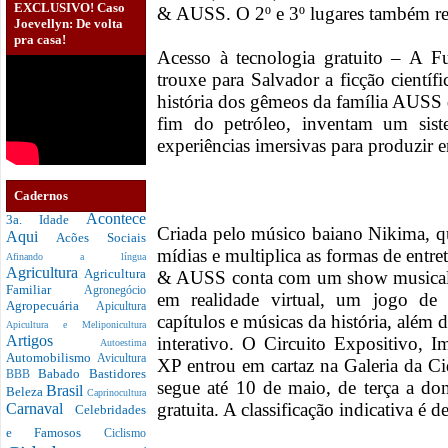
EXCLUSIVO! Caso
& AUSS. O 2º e 3º lugares também re
Joevellyn: De volta
pra casa!
Acesso à tecnologia gratuito – A 
trouxe para Salvador a ficção cient
história dos gêmeos da família AUSS
fim do petróleo, inventam um sist
experiências imersivas para produzir
Cadernos
Acontece
3a. Idade
Criada pelo músico baiano Nikima, qu
Aqui
Acões Sociais
mídias e multiplica as formas de entr
Afinando a língua
Agricultura
Agricultura
& AUSS conta com um show musical 
Familiar
Agronegócio
em realidade virtual, um jogo de
Agropecuária
Apicultura
capítulos e músicas da história, alé
Apicultura e Meliponicultura
Artigos
interativo. O Circuito Expositivo,
Autoestima
Automobilismo
Avicultura
XP entrou em cartaz na Galeria da C
Babado
Bastidores
BBB
segue até 10 de maio, de terça a d
Brasil
Beleza
Caprinocultura
gratuita. A classificação indicativa é d
Carnaval
Celebridades
e Famosos
Ciclismo