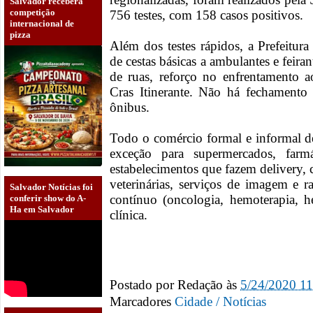
Salvador receberá
competição
756 testes, com 158 casos positivos.
internacional de
pizza
Além dos testes rápidos, a Prefeitura 
de cestas básicas a ambulantes e feira
de ruas, reforço no enfrentamento 
Cras Itinerante. Não há fechamento
ônibus.
Todo o comércio formal e informal de
exceção para supermercados, farmác
estabelecimentos que fazem delivery, ca
veterinárias, serviços de imagem e r
Salvador Notícias foi
contínuo (oncologia, hemoterapia, he
conferir show do A-
Ha em Salvador
clínica.
Postado por
Redação
às
5/24/2020 1
Marcadores
Cidade / Notícias