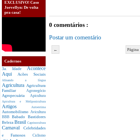
EXCLUSIVO! Caso
Joevellyn: De volta
pra casa!
0 comentários :
Postar um comentário
←
Página 
Cadernos
Acontece
3a. Idade
Aqui
Acões Sociais
Afinando a língua
Agricultura
Agricultura
Familiar
Agronegócio
Agropecuária
Apicultura
Apicultura e Meliponicultura
Artigos
Autoestima
Automobilismo
Avicultura
Babado
Bastidores
BBB
Brasil
Beleza
Caprinocultura
Carnaval
Celebridades
e Famosos
Ciclismo