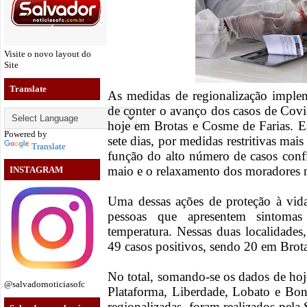
Visite o novo layout do
Site
Translate
As medidas de regionalização imple
de conter o avanço dos casos de Cov
hoje em Brotas e Cosme de Farias. Es
Powered by
sete dias, por medidas restritivas mai
Translate
função do alto número de casos con
maio e o relaxamento dos moradores n
INSTAGRAM
Uma dessas ações de proteção à vida 
pessoas que apresentem sintom
temperatura. Nessas duas localidades
49 casos positivos, sendo 20 em Brot
No total, somando-se os dados de ho
@salvadornoticiasofc
Plataforma, Liberdade, Lobato e Bo
regionalizadas, foram realizados pel