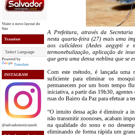
Visite o novo layout do
Site
A Prefeitura, através da Secretari
nesta quarta-feira (27) mais uma im
Translate
aos culicídeos (Aedes aegypti e 
termonebulização, aplicação de ins
que gera uma densa neblina que se e
Powered by
Translate
Com este método, é lançada uma mi
INSTAGRAM
suficiente para eliminar os mosqu
permanecem por um bom tempo flutu
iniciativa, a partir das 19h30, agente
ruas do Bairro da Paz para efetuar a 
“O intuito dessa ação é diminuir a i
não transmitir zoonoses, acabam impo
na qualidade do sono e no desempe
@salvadornoticiasofc
eliminando de forma rápida um grand