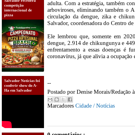
Salvador receberá
adulta. Com a estratégia, também co
competição
arboviroses, eliminando também o A
internacional de
pizza
circulação da dengue, zika e chiku
Salvador, coordenadora do Centro de
Ele lembrou que, somente em 2020,
dengue, 2.914 de chikungunya e 449 
enfrentamento a essas doenças é f
coronavírus, já que alivia a ocupação 
Salvador Notícias foi
--
conferir show do A-
Ha em Salvador
Postado por
Denise Morais/Redação
Marcadores
Cidade / Notícias
0 comentários :