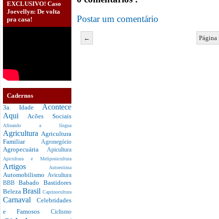
EXCLUSIVO! Caso
Joevellyn: De volta
Postar um comentário
pra casa!
←
Página 
Cadernos
Acontece
3a. Idade
Aqui
Acões Sociais
Afinando a língua
Agricultura
Agricultura
Familiar
Agronegócio
Agropecuária
Apicultura
Apicultura e Meliponicultura
Artigos
Autoestima
Automobilismo
Avicultura
Babado
Bastidores
BBB
Brasil
Beleza
Caprinocultura
Carnaval
Celebridades
e Famosos
Ciclismo