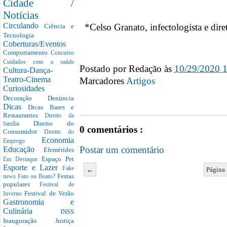
Cidade /
Notícias
Circulando
*Celso Granato, infectologista e dir
Ciência e
Tecnologia
Coberturas/Eventos
Comportamento
Concurso
Cuidados com a saúde
Postado por
Redação
às
10/29/2020 
Cultura-Dança-
Teatro-Cinema
Marcadores
Artigos
Curiosidades
Decoração
Denúncia
Dicas
Dicas Bares e
Restaurantes
Direito da
Direito do
família
0 comentários :
Consumidor
Direito do
Economia
Emprego
Postar um comentário
Educação
Efemérides
Espaço Pet
Em Destaque
Esporte e Lazer
Fake
←
Página 
Festas
news
Fato ou Boato?
populares
Festival de
Festival de Verão
Inverno
Gastronomia e
Culinária
INSS
Inauguração
Justiça