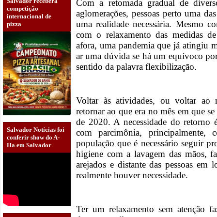
Salvador receberá
Com a retomada gradual de diverso
competição
aglomerações, pessoas perto uma da
internacional de
uma realidade necessária. Mesmo co
pizza
com o relaxamento das medidas de
afora, uma pandemia que já atingiu mi
ar uma dúvida se há um equívoco por 
sentido da palavra flexibilização.
Voltar às atividades, ou voltar a
retornar ao que era no mês em que se 
de 2020. A necessidade do retorno é 
Salvador Notícias foi
com parcimônia, principalmente,
conferir show do A-
população que é necessário seguir p
Ha em Salvador
higiene com a lavagem das mãos, faz
arejados e distante das pessoas em l
realmente houver necessidade.
Ter um relaxamento sem atenção f