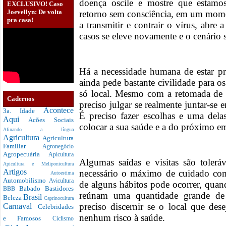
doença oscile e mostre que estamo
EXCLUSIVO! Caso
Joevellyn: De volta
retorno sem consciência, em um mome
pra casa!
a transmitir e contrair o vírus, abre
casos se eleve novamente e o cenário 
Há a necessidade humana de estar 
ainda pede bastante civilidade par
só local. Mesmo com a retomada de t
Cadernos
preciso julgar se realmente juntar-se
Acontece
3a. Idade
É preciso fazer escolhas e uma delas
Aqui
Acões Sociais
colocar a sua saúde e a do próximo e
Afinando a língua
Agricultura
Agricultura
Familiar
Agronegócio
Agropecuária
Apicultura
Algumas saídas e visitas são toler
Apicultura e Meliponicultura
Artigos
necessário o máximo de cuidado com
Autoestima
Automobilismo
Avicultura
de alguns hábitos pode ocorrer, qu
Babado
Bastidores
BBB
reúnam uma quantidade grande de
Brasil
Beleza
Caprinocultura
preciso discernir se o local que dese
Carnaval
Celebridades
nenhum risco à saúde.
e Famosos
Ciclismo