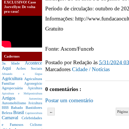
EXCLUSIVO! Caso
Joevellyn: De volta
Período de circulação: outubro de 20
pra casa!
Informações: http://www.fundacaocult
Gratuito
Fonte: Ascom/Funceb
Cadernos
Postado por
Redação
às
5/31/2024 0
Acontece
3a. Idade
Aqui
Marcadores
Cidade / Notícias
Acões Sociais
Afinando a língua
Agricultura
Agricultura
Familiar
Agronegócio
Agropecuária
0 comentários :
Apicultura
Apicultura e Meliponicultura
Artigos
Autoestima
Postar um comentário
Automobilismo
Avicultura
Babado
Bastidores
BBB
←
Página 
Brasil
Beleza
Caprinocultura
Carnaval
Celebridades
e Famosos
Ciclismo