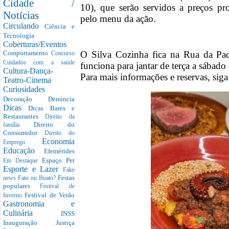
Cidade /
10), que serão servidos a preços pr
Notícias
pelo menu da ação.
Circulando
Ciência e
Tecnologia
Coberturas/Eventos
O Silva Cozinha fica na Rua da Pac
Comportamento
Concurso
Cuidados com a saúde
funciona para jantar de terça a sábad
Cultura-Dança-
Para mais informações e reservas, sig
Teatro-Cinema
Curiosidades
Decoração
Denúncia
Dicas
Dicas Bares e
Restaurantes
Direito da
Direito do
família
Consumidor
Direito do
Economia
Emprego
Educação
Efemérides
Espaço Pet
Em Destaque
Esporte e Lazer
Fake
Festas
news
Fato ou Boato?
populares
Festival de
Festival de Verão
Inverno
Gastronomia e
Culinária
INSS
Inauguração
Justiça