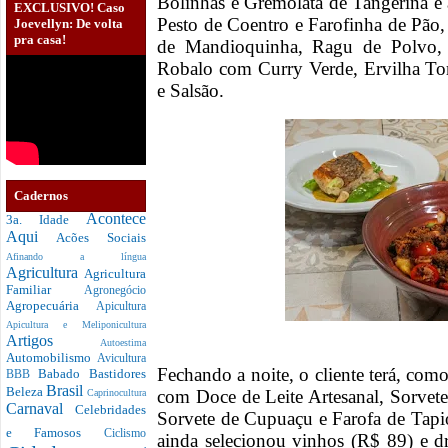
Bolinhas e Gremolata de Tangerina e 
EXCLUSIVO! Caso
Pesto de Coentro e Farofinha de Pão
Joevellyn: De volta
pra casa!
de Mandioquinha, Ragu de Polvo, 
Robalo com Curry Verde, Ervilha Tor
e Salsão.
Cadernos
Acontece
3a. Idade
Aqui
Acões Sociais
Afinando a língua
Agricultura
Agricultura
Familiar
Agronegócio
Agropecuária
Apicultura
Apicultura e Meliponicultura
Artigos
Autoestima
Automobilismo
Avicultura
Fechando a noite, o cliente terá, co
Babado
Bastidores
BBB
Brasil
Beleza
com Doce de Leite Artesanal, Sorvete
Caprinocultura
Carnaval
Celebridades
Sorvete de Cupuaçu e Farofa de Tapi
e Famosos
Ciclismo
ainda selecionou vinhos (R$ 89) e 