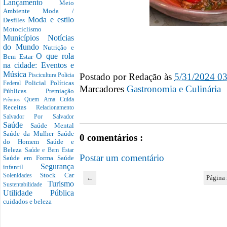
Lançamento
Meio
Ambiente
Moda /
Moda e estilo
Desfiles
Motociclismo
Municípios
Notícias
do Mundo
Nutrição e
O que rola
Bem Estar
na cidade: Eventos e
Música
Postado por
Redação
às
5/31/2024 0
Piscicultura
Policia
Policial
Políticas
Federal
Marcadores
Gastronomia e Culinária
Públicas
Premiação
Quem Ama Cuida
Prêmios
Receitas
Relacionamento
Salvador Por Salvador
Saúde
Saúde Mental
Saúde da Mulher
Saúde
0 comentários :
do Homem
Saúde e
Beleza
Saúde e Bem Estar
Postar um comentário
Saúde em Forma
Saúde
Segurança
infantil
Stock Car
Solenidades
←
Página 
Turismo
Sustentabilidade
Utilidade Pública
cuidados e beleza