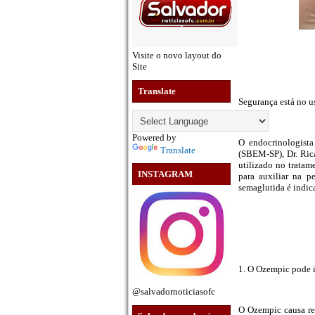
Visite o novo layout do
Site
Translate
Segurança está no u
Powered by
O endocrinologist
Translate
(SBEM-SP), Dr. Ric
utilizado no tratam
INSTAGRAM
para auxiliar na p
semaglutida é indica
1. O Ozempic pode 
@salvadornoticiasofc
O Ozempic causa ret