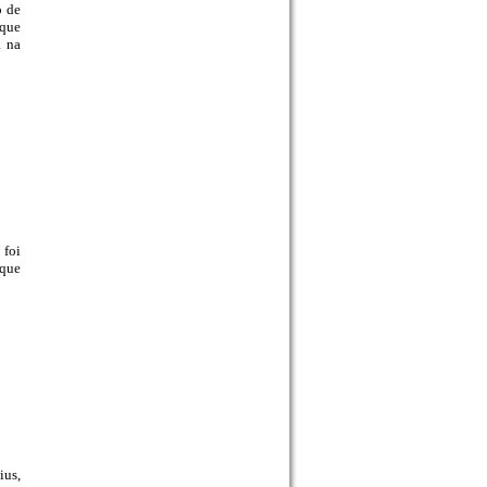
o de
 que
a na
 foi
 que
ius,