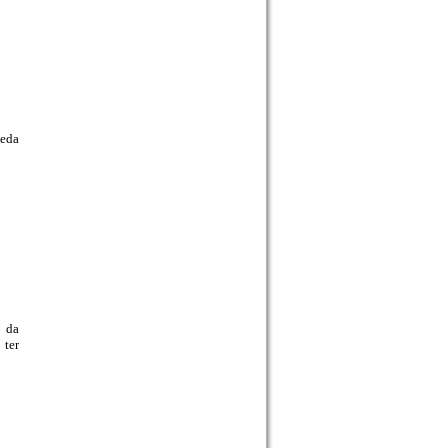
ueda
 da
 ter