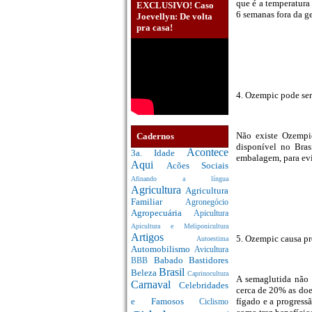
que é a temperatura 
EXCLUSIVO! Caso
6 semanas fora da ge
Joevellyn: De volta
pra casa!
4. Ozempic pode se
Não existe Ozempi
Cadernos
disponível no Bras
Acontece
3a. Idade
embalagem, para evi
Aqui
Acões Sociais
Afinando a língua
Agricultura
Agricultura
Familiar
Agronegócio
Agropecuária
Apicultura
Apicultura e Meliponicultura
Artigos
5. Ozempic causa p
Autoestima
Automobilismo
Avicultura
Babado
Bastidores
BBB
Brasil
Beleza
Caprinocultura
A semaglutida não 
Carnaval
Celebridades
cerca de 20% as do
fígado e a progress
e Famosos
Ciclismo