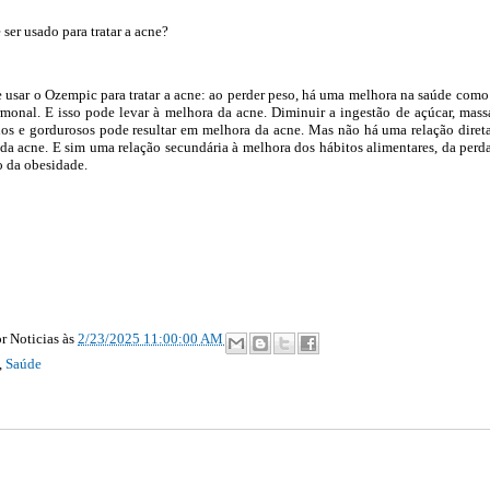
ser usado para tratar a acne?
 usar o Ozempic para tratar a acne: ao perder peso, há uma melhora na saúde com
rmonal. E isso pode levar à melhora da acne. Diminuir a ingestão de açúcar, mass
os e gordurosos pode resultar em melhora da acne. Mas não há uma relação diret
a acne. E sim uma relação secundária à melhora dos hábitos alimentares, da perd
o da obesidade.
r Noticias
às
2/23/2025 11:00:00 AM
,
Saúde