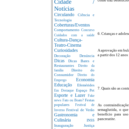
como traz benefício
Cidade /
Notícias
Circulando
Ciência e
Tecnologia
Coberturas/Eventos
Comportamento
Concurso
6. Crianças e adol
Cuidados com a saúde
Cultura-Dança-
Teatro-Cinema
Curiosidades
A aprovação em bula
a partir dos 12 ano
Decoração
Denúncia
Dicas
Dicas Bares e
Restaurantes
Direito da
Direito do
família
Consumidor
Direito do
Economia
Emprego
Educação
Efemérides
7. Quais são as con
Espaço Pet
Em Destaque
Esporte e Lazer
Fake
Festas
news
Fato ou Boato?
populares
As contraindicaçõ
Festival de
semaglutida, o que
Festival de Verão
Inverno
benefício para uso
Gastronomia e
pancreatite.
Culinária
INSS
Inauguração
Justiça