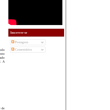
Inscrever-se
Postagens
Comentários
aulo
ento
zado
l. A
e de