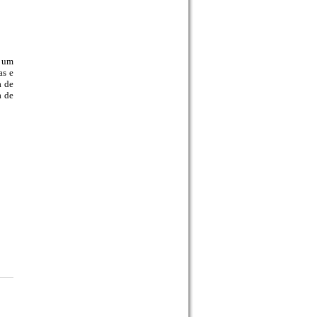
o um
as e
a de
a de