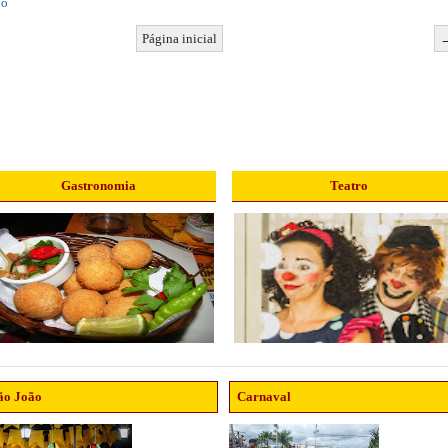
io
Página inicial
Gastronomia
Teatro
ão João
Carnaval