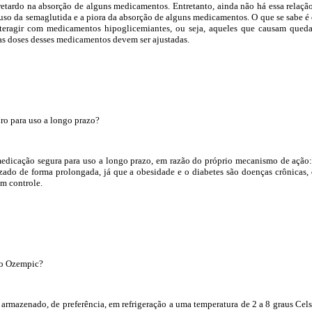
etardo na absorção de alguns medicamentos. Entretanto, ainda não há essa relaçã
 uso da semaglutida e a piora da absorção de alguns medicamentos. O que se sabe é
eragir com medicamentos hipoglicemiantes, ou seja, aqueles que causam qued
 as doses desses medicamentos devem ser ajustadas.
ro para uso a longo prazo?
dicação segura para uso a longo prazo, em razão do próprio mecanismo de ação:
lizado de forma prolongada, já que a obesidade e o diabetes são doenças crônicas,
êm controle.
 o Ozempic?
armazenado, de preferência, em refrigeração a uma temperatura de 2 a 8 graus Cels