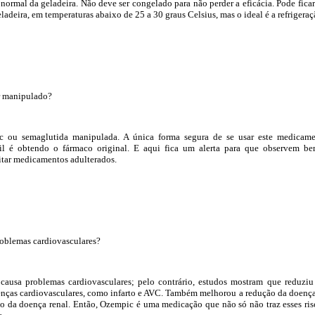
normal da geladeira. Não deve ser congelado para não perder a eficácia. Pode ficar
ladeira, em temperaturas abaixo de 25 a 30 graus Celsius, mas o ideal é a refrigeraç
r manipulado?
c ou semaglutida manipulada. A única forma segura de se usar este medicam
il é obtendo o fármaco original. E aqui fica um alerta para que observem b
tar medicamentos adulterados.
roblemas cardiovasculares?
causa problemas cardiovasculares; pelo contrário, estudos mostram que reduzi
enças cardiovasculares, como infarto e AVC. Também melhorou a redução da doenç
ão da doença renal. Então, Ozempic é uma medicação que não só não traz esses ris