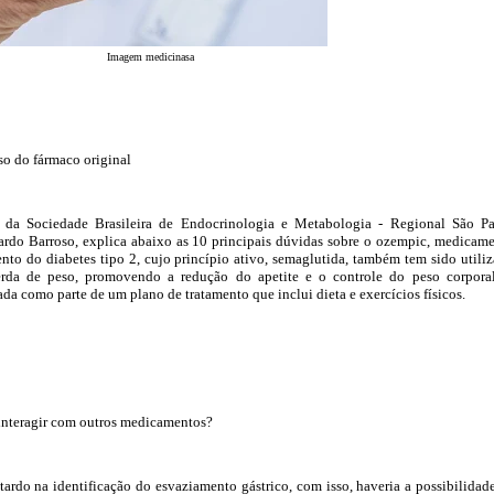
Imagem medicinasa
so do fármaco original
a da Sociedade Brasileira de Endocrinologia e Metabologia - Regional São P
ardo Barroso, explica abaixo as 10 principais dúvidas sobre o ozempic, medicam
ento do diabetes tipo 2, cujo princípio ativo, semaglutida, também tem sido utili
erda de peso, promovendo a redução do apetite e o controle do peso corpora
da como parte de um plano de tratamento que inclui dieta e exercícios físicos.
interagir com outros medicamentos?
ardo na identificação do esvaziamento gástrico, com isso, haveria a possibilidad