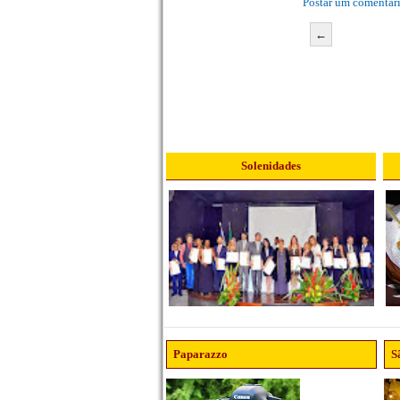
Postar um comentár
←
Solenidades
Paparazzo
S