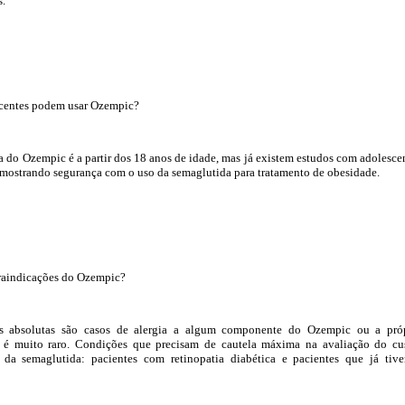
s.
escentes podem usar Ozempic?
 do Ozempic é a partir dos 18 anos de idade, mas já existem estudos com adolesce
s mostrando segurança com o uso da semaglutida para tratamento de obesidade.
traindicações do Ozempic?
es absolutas são casos de alergia a algum componente do Ozempic ou a pró
 é muito raro. Condições que precisam de cautela máxima na avaliação do cu
 da semaglutida: pacientes com retinopatia diabética e pacientes que já tiv