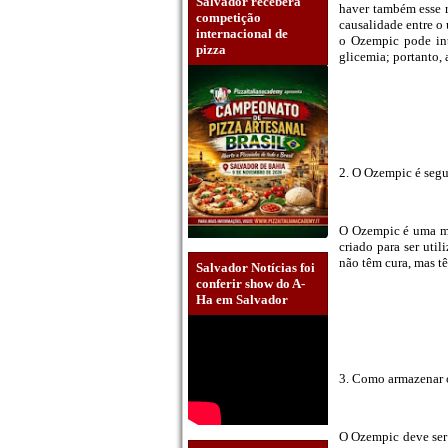
Salvador receberá
haver também esse r
competição
causalidade entre o
internacional de
o Ozempic pode int
pizza
glicemia; portanto,
2. O Ozempic é segu
O Ozempic é uma me
criado para ser uti
não têm cura, mas t
Salvador Notícias foi
conferir show do A-
Ha em Salvador
3. Como armazenar
O Ozempic deve ser 