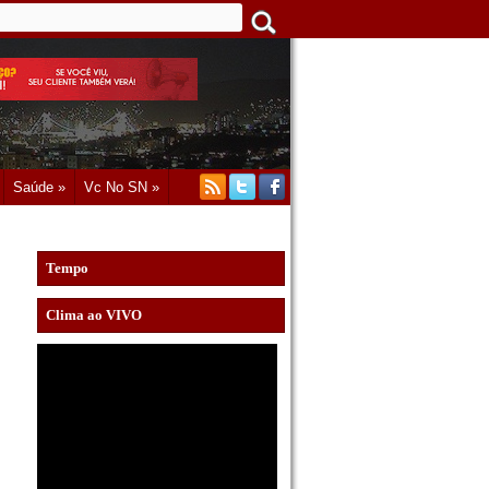
Saúde »
Vc No SN »
Tempo
Clima ao VIVO