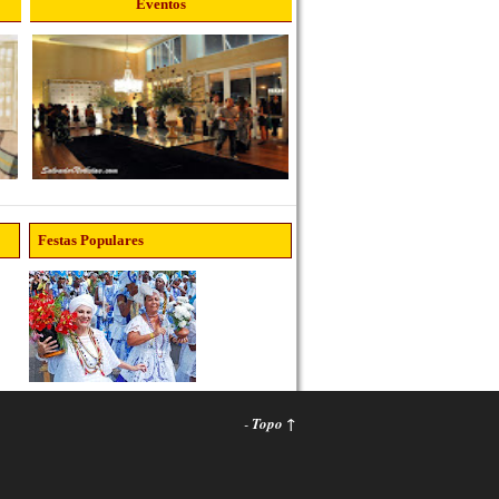
Eventos
Festas Populares
-
Topo ↑