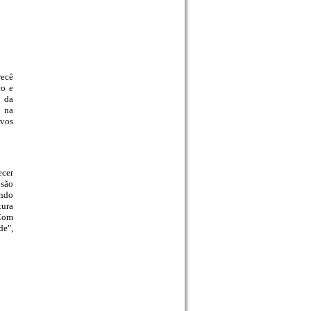
recê
co e
o da
 na
ovos
ecer
 são
ando
tura
 Com
de",