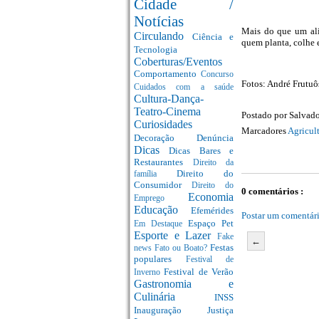
Cidade /
Notícias
Mais do que um alim
Circulando
Ciência e
quem planta, colhe 
Tecnologia
Coberturas/Eventos
Comportamento
Concurso
Fotos: André Frut
Cuidados com a saúde
Cultura-Dança-
Teatro-Cinema
Postado por
Salvado
Curiosidades
Marcadores
Agricult
Decoração
Denúncia
Dicas
Dicas Bares e
Restaurantes
Direito da
Direito do
família
Consumidor
Direito do
0 comentários :
Economia
Emprego
Educação
Efemérides
Postar um comentár
Espaço Pet
Em Destaque
Esporte e Lazer
Fake
←
Festas
news
Fato ou Boato?
populares
Festival de
Festival de Verão
Inverno
Gastronomia e
Culinária
INSS
Inauguração
Justiça