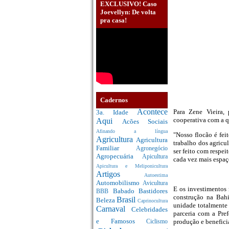
EXCLUSIVO! Caso
Joevellyn: De volta
pra casa!
Cadernos
Acontece
Para Zene Vieira,
3a. Idade
cooperativa com a q
Aqui
Acões Sociais
Afinando a língua
"Nosso flocão é fe
Agricultura
Agricultura
trabalho dos agricu
Familiar
Agronegócio
ser feito com respe
Agropecuária
Apicultura
cada vez mais espaço
Apicultura e Meliponicultura
Artigos
Autoestima
Automobilismo
Avicultura
E os investimentos 
Babado
Bastidores
BBB
construção na Bahi
Brasil
Beleza
Caprinocultura
unidade totalmente 
Carnaval
Celebridades
parceria com a Pre
e Famosos
produção e beneficia
Ciclismo