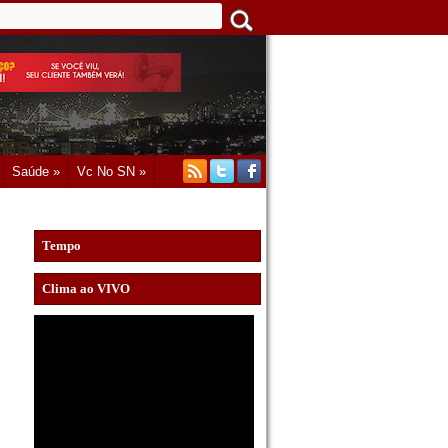
Saúde »
Vc No SN »
Tempo
Clima ao VIVO