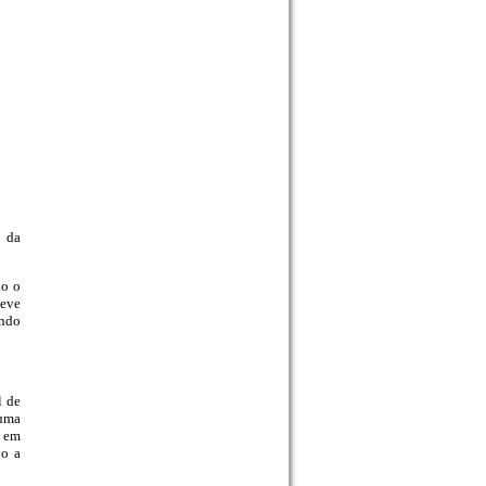
o da
do o
deve
ando
l de
 uma
a em
do a