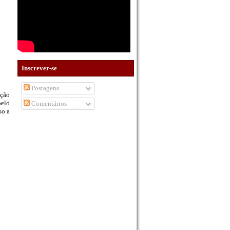
Inscrever-se
Postagens
ição
pelo
Comentários
so a