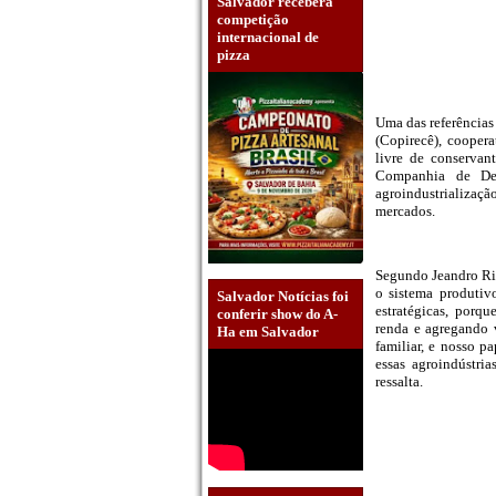
Salvador receberá
competição
internacional de
pizza
Uma das referências
(Copirecê), cooper
livre de conservan
Companhia de De
agroindustrializaçã
mercados.
Segundo Jeandro Rib
o sistema produtiv
Salvador Notícias foi
estratégicas, porq
conferir show do A-
renda e agregando 
Ha em Salvador
familiar, e nosso p
essas agroindústri
ressalta.