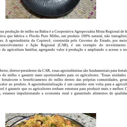
 na produção de milho na Bahia é a Cooperativa Agropecuária Mista Regional de I
ativa que fabrica o Flocão Puro Milho, um produto 100% natural, não transgêni
tes. A agroindústria da Copirecê, construída pelo Governo do Estado, por mei
senvolvimento e Ação Regional (CAR), é um exemplo do investimento
o da agricultura familiar, agregando valor à produção e ampliando o acesso a n
eiro, diretor-presidente da CAR, essas agroindústrias são fundamentais para fortal
o do milho e garantir mais oportunidades para os agricultores. "Essas unidades
ue fortalecem o beneficiamento do milho dentro das próprias comunidades, ger
valor ao produto. A agroindustrialização é um caminho sem volta para a agricul
apel é garantir que os agricultores tenham estrutura para produzir mais e melhor.
as, estamos impulsionando a economia rural e garantindo alimentos de qualida