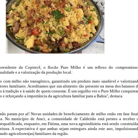
 presidente da Copirecê, o flocão Puro Milho é um reflexo do compromiss
ualidade e a valorização da produção local.
ito com milho não transgênico, garantindo um produto mais saudável e valorizan
ltores familiares. Acreditamos que um alimento tão presente na mesa dos baianos 
ito à tradição e à saúde de quem consome. É um orgulho ver o Puro Milho conquist
 e reforçando a importância da agricultura familiar para a Bahia", destaca.
não param por aí! Novas unidades de beneficiamento de milho estão em fase fina
a. No município de Araci, a comunidade de Caldeirão está prestes a receber
requalificada, enquanto, em Fátima, uma nova agroindústria está sendo construíd
feitura. A expectativa é que ambas sejam entregues ainda este ano, impulsionan
ndo agricultores(as) familiares da região.