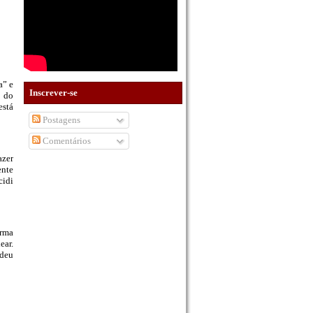
a” e
Inscrever-se
o do
está
Postagens
Comentários
azer
ente
cidi
orma
ear.
ndeu