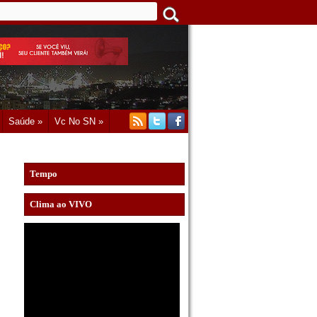
Saúde »
Vc No SN »
Tempo
Clima ao VIVO