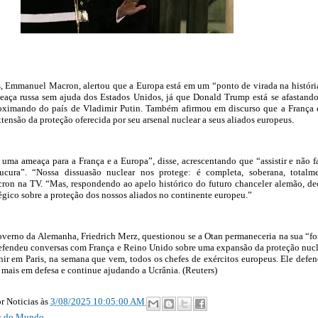
s, Emmanuel Macron, alertou que a Europa está em um “ponto de virada na históri
meaça russa sem ajuda dos Estados Unidos, já que Donald Trump está se afastand
roximando do país de Vladimir Putin. Também afirmou em discurso que a França 
extensão da proteção oferecida por seu arsenal nuclear a seus aliados europeus.
 uma ameaça para a França e a Europa”, disse, acrescentando que “assistir e não f
ucura”. “Nossa dissuasão nuclear nos protege: é completa, soberana, totalm
cron na TV. “Mas, respondendo ao apelo histórico do futuro chanceler alemão, de
tégico sobre a proteção dos nossos aliados no continente europeu.”
overno da Alemanha, Friedrich Merz, questionou se a Otan permaneceria na sua “f
defendeu conversas com França e Reino Unido sobre uma expansão da proteção nucl
ir em Paris, na semana que vem, todos os chefes de exércitos europeus. Ele defe
a mais em defesa e continue ajudando a Ucrânia. (Reuters)
r Noticias
às
3/08/2025 10:05:00 AM
as do Mundo