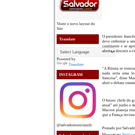
Visite o novo layout do
Site
O presidente francê
Translate
deve enfrentar a a
continente e se ap
aberta a discutir a 
Powered by
Translate
“A Rússia se tornou
nada seria uma lo
INSTAGRAM
francesa”, disse Ma
abrir o debate estra
O futuro chefe do g
atual” até junho e 
Macron planeja reun
que a França invist
@salvadornoticiasofc
Postado por
Salvado
Marcadores
Notíci