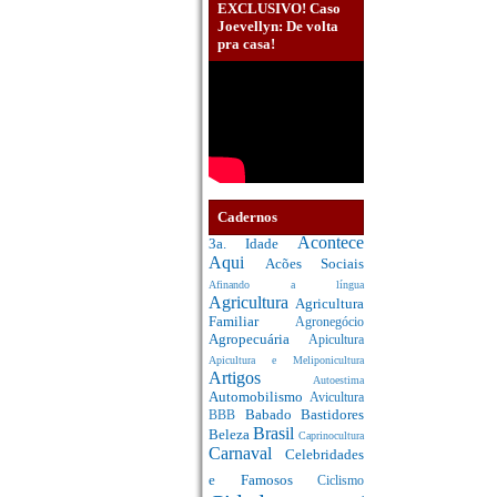
EXCLUSIVO! Caso
Joevellyn: De volta
pra casa!
Cadernos
Acontece
3a. Idade
Aqui
Acões Sociais
Afinando a língua
Agricultura
Agricultura
Familiar
Agronegócio
Agropecuária
Apicultura
Apicultura e Meliponicultura
Artigos
Autoestima
Automobilismo
Avicultura
Babado
Bastidores
BBB
Brasil
Beleza
Caprinocultura
Carnaval
Celebridades
e Famosos
Ciclismo