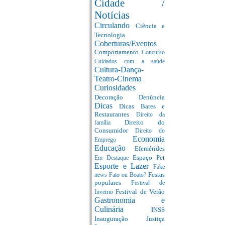
Cidade /
Notícias
Circulando
Ciência e
Tecnologia
Coberturas/Eventos
Comportamento
Concurso
Cuidados com a saúde
Cultura-Dança-
Teatro-Cinema
Curiosidades
Decoração
Denúncia
Dicas
Dicas Bares e
Restaurantes
Direito da
Direito do
família
Consumidor
Direito do
Economia
Emprego
Educação
Efemérides
Espaço Pet
Em Destaque
Esporte e Lazer
Fake
Festas
news
Fato ou Boato?
populares
Festival de
Festival de Verão
Inverno
Gastronomia e
Culinária
INSS
Inauguração
Justiça