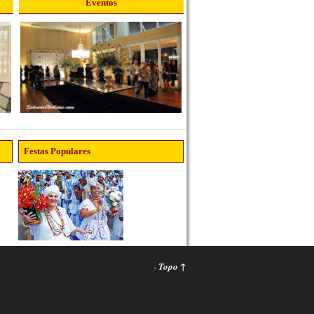
Eventos
Festas Populares
-
Topo ↑