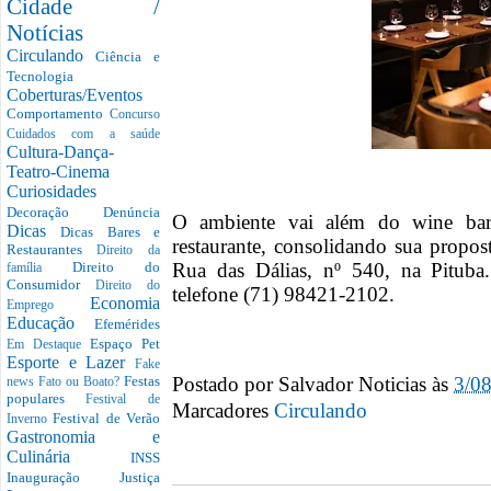
Cidade /
Notícias
Circulando
Ciência e
Tecnologia
Coberturas/Eventos
Comportamento
Concurso
Cuidados com a saúde
Cultura-Dança-
Teatro-Cinema
Curiosidades
Decoração
Denúncia
O ambiente vai além do wine bar
Dicas
Dicas Bares e
restaurante, consolidando sua propo
Restaurantes
Direito da
Rua das Dálias, nº 540, na Pituba.
Direito do
família
Consumidor
Direito do
telefone (71) 98421-2102.
Economia
Emprego
Educação
Efemérides
Espaço Pet
Em Destaque
Esporte e Lazer
Fake
Postado por
Salvador Noticias
às
3/0
Festas
news
Fato ou Boato?
populares
Festival de
Marcadores
Circulando
Festival de Verão
Inverno
Gastronomia e
Culinária
INSS
Inauguração
Justiça