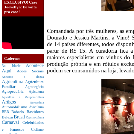
EXCLUSIVO! Caso
Joevellyn: De volta
pra casa!
Comandada por três mulheres, as em
Dourado e Jessica Martins, a Vino! 
de 14 países diferentes, todos dispon
partir de R$ 15. A curadoria fica 
maiores especialistas em vinhos do 
Cadernos
produção própria e em rótulos exclu
Acontece
3a. Idade
podem ser consumidos na loja, levado
Aqui
Acões Sociais
Afinando a língua
Agricultura
Agricultura
Familiar
Agronegócio
Agropecuária
Apicultura
Apicultura e Meliponicultura
Artigos
Autoestima
Automobilismo
Avicultura
Babado
Bastidores
BBB
Brasil
Beleza
Caprinocultura
Carnaval
Celebridades
e Famosos
Ciclismo