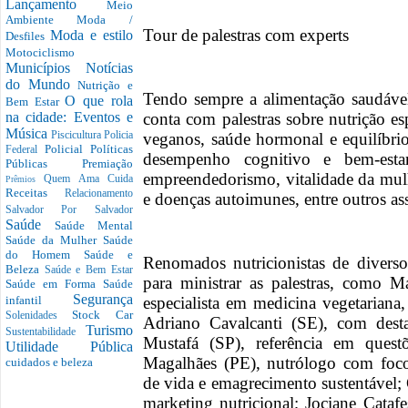
Lançamento
Meio
Ambiente
Moda /
Tour de palestras com experts
Moda e estilo
Desfiles
Motociclismo
Municípios
Notícias
do Mundo
Nutrição e
Tendo sempre a alimentação saudáv
O que rola
Bem Estar
conta com palestras sobre nutrição e
na cidade: Eventos e
Música
veganos, saúde hormonal e equilíbri
Piscicultura
Policia
Policial
Políticas
Federal
desempenho cognitivo e bem-estar
Públicas
Premiação
empreendedorismo, vitalidade da mulhe
Quem Ama Cuida
Prêmios
Receitas
Relacionamento
e doenças autoimunes, entre outros as
Salvador Por Salvador
Saúde
Saúde Mental
Saúde da Mulher
Saúde
do Homem
Saúde e
Renomados nutricionistas de divers
Beleza
Saúde e Bem Estar
para ministrar as palestras, como M
Saúde em Forma
Saúde
Segurança
especialista em medicina vegetariana,
infantil
Stock Car
Solenidades
Adriano Cavalcanti (SE), com dest
Turismo
Sustentabilidade
Mustafá (SP), referência em questõ
Utilidade Pública
Magalhães (PE), nutrólogo com foco
cuidados e beleza
de vida e emagrecimento sustentável;
marketing nutricional; Jociane Catafe