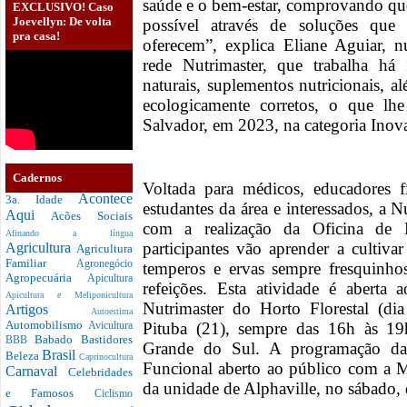
saúde e o bem-estar, comprovando que
EXCLUSIVO! Caso
Joevellyn: De volta
possível através de soluções que 
pra casa!
oferecem”, explica Eliane Aguiar, nu
rede Nutrimaster, que trabalha há
naturais, suplementos nutricionais, 
ecologicamente corretos, o que l
Salvador, em 2023, na categoria Inov
Cadernos
Voltada para médicos, educadores fís
Acontece
3a. Idade
estudantes da área e interessados, a N
Aqui
Acões Sociais
com a realização da Oficina de 
Afinando a língua
participantes vão aprender a cultiva
Agricultura
Agricultura
Familiar
Agronegócio
temperos e ervas sempre fresquinho
Agropecuária
Apicultura
refeições. Esta atividade é aberta
Apicultura e Meliponicultura
Nutrimaster do Horto Florestal (dia
Artigos
Autoestima
Automobilismo
Pituba (21), sempre das 16h às 19
Avicultura
Babado
Bastidores
BBB
Grande do Sul. A programação da
Brasil
Beleza
Caprinocultura
Funcional aberto ao público com a 
Carnaval
Celebridades
da unidade de Alphaville, no sábado, 
e Famosos
Ciclismo