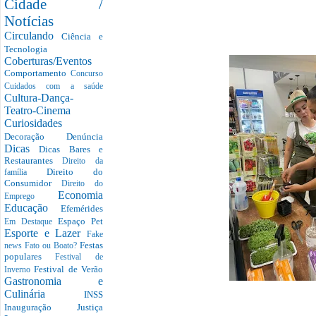
Cidade /
Notícias
Circulando
Ciência e
Tecnologia
Coberturas/Eventos
Comportamento
Concurso
Cuidados com a saúde
Cultura-Dança-
Teatro-Cinema
Curiosidades
Decoração
Denúncia
Dicas
Dicas Bares e
Restaurantes
Direito da
Direito do
família
Consumidor
Direito do
Economia
Emprego
Educação
Efemérides
Espaço Pet
Em Destaque
Esporte e Lazer
Fake
Festas
news
Fato ou Boato?
populares
Festival de
Festival de Verão
Inverno
Gastronomia e
Culinária
INSS
Inauguração
Justiça