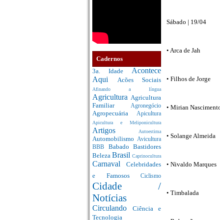
Sábado | 19/04
• Arca de Jah
Cadernos
Acontece
3a. Idade
Aqui
• Filhos de Jorge
Acões Sociais
Afinando a língua
Agricultura
Agricultura
Familiar
Agronegócio
• Mirian Nasciment
Agropecuária
Apicultura
Apicultura e Meliponicultura
Artigos
Autoestima
• Solange Almeida
Automobilismo
Avicultura
Babado
Bastidores
BBB
Brasil
Beleza
Caprinocultura
Carnaval
Celebridades
• Nivaldo Marques
e Famosos
Ciclismo
Cidade /
• Timbalada
Notícias
Circulando
Ciência e
Tecnologia