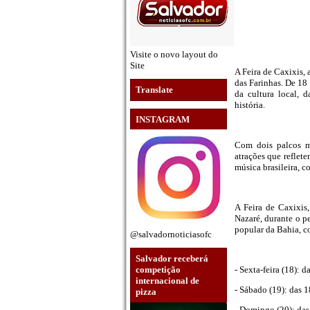
Visite o novo layout do
Site
A Feira de Caxixis, 
das Farinhas. De 18
Translate
da cultura local, 
história.
INSTAGRAM
Com dois palcos m
atrações que reflete
música brasileira, 
A Feira de Caxixis
Nazaré, durante o p
popular da Bahia, c
@salvadornoticiasofc
Salvador receberá
- Sexta-feira (18): 
competição
internacional de
- Sábado (19): das 
pizza
- Domingo (20): da