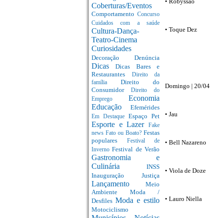
• Robyssão
Coberturas/Eventos
Comportamento
Concurso
Cuidados com a saúde
• Toque Dez
Cultura-Dança-
Teatro-Cinema
Curiosidades
Decoração
Denúncia
Dicas
Dicas Bares e
Restaurantes
Direito da
Direito do
família
Domingo | 20/04
Consumidor
Direito do
Economia
Emprego
Educação
Efemérides
• Jau
Espaço Pet
Em Destaque
Esporte e Lazer
Fake
Festas
news
Fato ou Boato?
populares
Festival de
• Bell Nazareno
Festival de Verão
Inverno
Gastronomia e
Culinária
INSS
• Viola de Doze
Inauguração
Justiça
Lançamento
Meio
Ambiente
Moda /
• Lauro Niella
Moda e estilo
Desfiles
Motociclismo
Municípios
Notícias