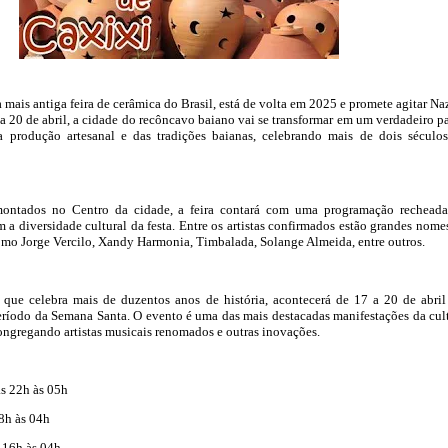
a mais antiga feira de cerâmica do Brasil, está de volta em 2025 e promete agitar Na
 a 20 de abril, a cidade do recôncavo baiano vai se transformar em um verdadeiro p
da produção artesanal e das tradições baianas, celebrando mais de dois século
ontados no Centro da cidade, a feira contará com uma programação rechead
m a diversidade cultural da festa. Entre os artistas confirmados estão grandes nome
como Jorge Vercilo, Xandy Harmonia, Timbalada, Solange Almeida, entre outros.
, que celebra mais de duzentos anos de história, acontecerá de 17 a 20 de abri
eríodo da Semana Santa. O evento é uma das mais destacadas manifestações da cul
ongregando artistas musicais renomados e outras inovações.
das 22h às 05h
18h às 04h
s 16h às 04h