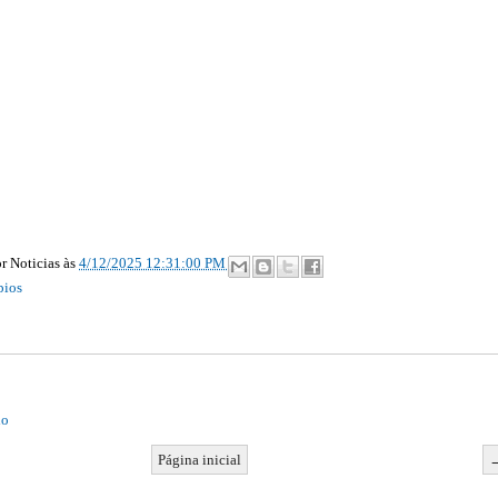
r Noticias
às
4/12/2025 12:31:00 PM
pios
io
Página inicial