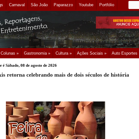
gs
Carnaval
São João
Paparazzo
Youtube
Portfólio
Colunas »
Gastronomia »
Cultura »
Ações Sociais »
Auto Esportes
e é
Sábado, 08 de agosto de 2026
is retorna celebrando mais de dois séculos de história