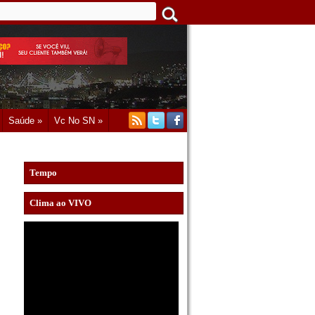
Saúde »
Vc No SN »
Tempo
Clima ao VIVO