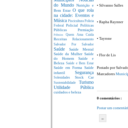
do Mundo
Nutrição e
• Silvanno Salles
O que rola
Bem Estar
na cidade: Eventos e
Música
Piscicultura
Policia
• Rapha Raynner
Policial
Políticas
Federal
Públicas
Premiação
Quem Ama Cuida
Prêmios
• Tayrone
Receitas
Relacionamento
Salvador Por Salvador
Saúde
Saúde Mental
Saúde da Mulher
Saúde
• Flor de Lis
do Homem
Saúde e
Beleza
Saúde e Bem Estar
Saúde em Forma
Saúde
Postado por
Salvado
Segurança
infantil
Marcadores
Municí
Stock Car
Solenidades
Turismo
Sustentabilidade
Utilidade Pública
cuidados e beleza
0 comentários :
Postar um comentár
←