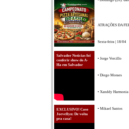
ATRAÇÕES DA F
Sexta-feira | 18/04
Salvador Notícias foi
• Jorge Vercillo
conferir show do A-
Ha em Salvador
• Diego Moraes
• Xanddy Harmoni
• Mikael Santos
EXCLUSIVO! Caso
Joevellyn: De volta
pra casa!