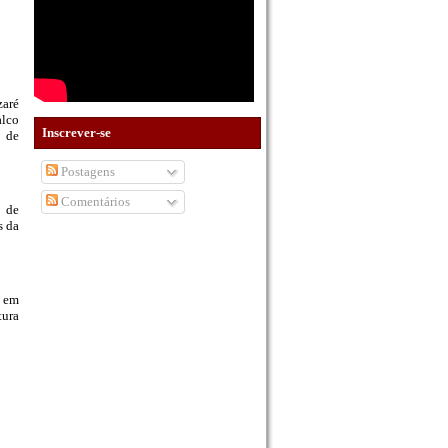
zaré
alco
Inscrever-se
s de
Postagens
Comentários
a de
s da
l em
tura