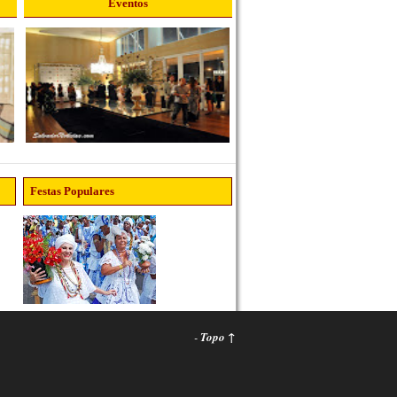
Eventos
Festas Populares
-
Topo ↑