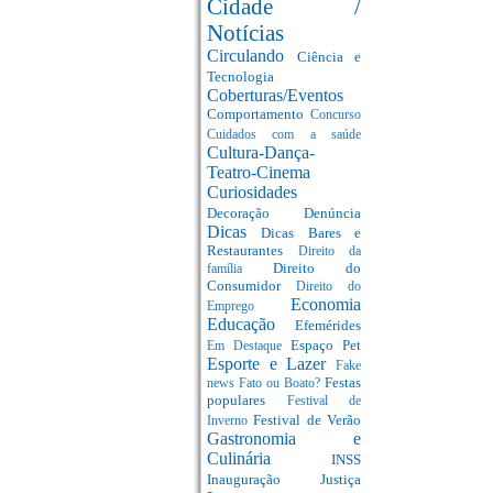
Cidade /
Notícias
Circulando
Ciência e
Tecnologia
Coberturas/Eventos
Comportamento
Concurso
Cuidados com a saúde
Cultura-Dança-
Teatro-Cinema
Curiosidades
Decoração
Denúncia
Dicas
Dicas Bares e
Restaurantes
Direito da
Direito do
família
Consumidor
Direito do
Economia
Emprego
Educação
Efemérides
Espaço Pet
Em Destaque
Esporte e Lazer
Fake
Festas
news
Fato ou Boato?
populares
Festival de
Festival de Verão
Inverno
Gastronomia e
Culinária
INSS
Inauguração
Justiça