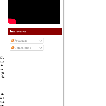
Inscrever-se
Postagens
Comentários
PC),
ntos
otal
stão
olpe
o da
eita
to à
hia,
para