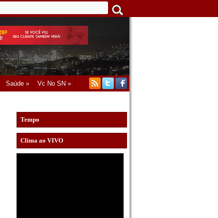
Saúde »
Vc No SN »
Tempo
Clima ao VIVO