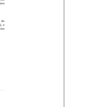
tros
a do
), o
eiro