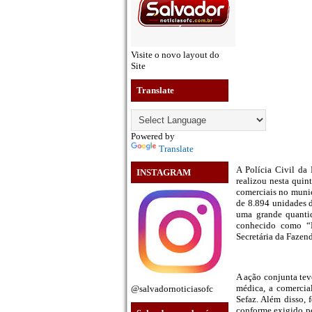
Visite o novo layout do
Site
Translate
Powered by
Translate
A Polícia Civil da
INSTAGRAM
realizou nesta quin
comerciais no municí
de 8.894 unidades d
uma grande quantid
conhecido como “B
Secretária da Fazend
A ação conjunta tev
médica, a comercia
@salvadornoticiasofc
Sefaz. Além disso, 
conforme exigido pe