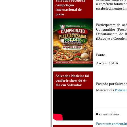
Salvador receberá
o comércio foram not
competição
estabelecimentos ir
internacional de
pizza
Participaram da aç
Consumidor (Procon
Departamento de R
(Draco) e a Coordena
Fonte
Ascom PC-BA
Salvador Notícias foi
conferir show do A-
Postado por
Salvado
Ha em Salvador
Marcadores
Policia
0 comentários :
Postar um comentár