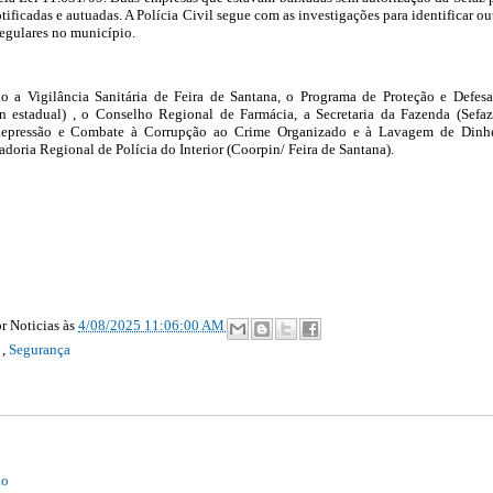
ificadas e autuadas. A Polícia Civil segue com as investigações para identificar ou
regulares no município.
ão a Vigilância Sanitária de Feira de Santana, o Programa de Proteção e Defes
 estadual) , o Conselho Regional de Farmácia, a Secretaria da Fazenda (Sefaz
epressão e Combate à Corrupção ao Crime Organizado e à Lavagem de Dinh
doria Regional de Polícia do Interior (Coorpin/ Feira de Santana).
r Noticias
às
4/08/2025 11:06:00 AM
l
,
Segurança
io