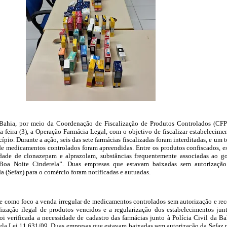
 Bahia, por meio da Coordenação de Fiscalização de Produtos Controlados (CF
ta-feira (3), a Operação Farmácia Legal, com o objetivo de fiscalizar estabelecime
pio. Durante a ação, seis das sete farmácias fiscalizadas foram interditadas, e um t
e medicamentos controlados foram apreendidas. Entre os produtos confiscados, e
ade de clonazepam e alprazolam, substâncias frequentemente associadas ao g
oa Noite Cinderela”. Duas empresas que estavam baixadas sem autorizaçã
a (Sefaz) para o comércio foram notificadas e autuadas.
e como foco a venda irregular de medicamentos controlados sem autorização e rec
lização ilegal de produtos vencidos e a regularização dos estabelecimentos jun
foi verificada a necessidade de cadastro das farmácias junto à Polícia Civil da Ba
la Lei 11.631/09. Duas empresas que estavam baixadas sem autorização da Sefaz 