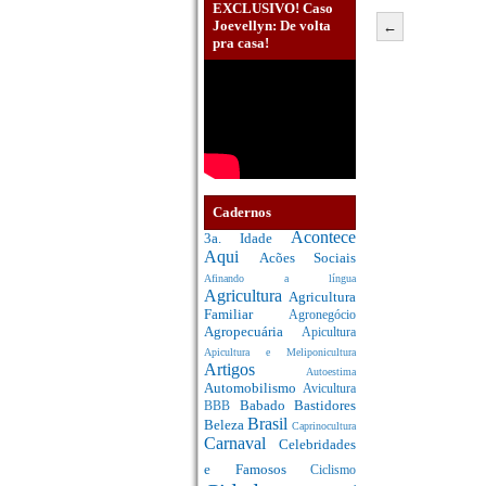
EXCLUSIVO! Caso
Joevellyn: De volta
←
pra casa!
Cadernos
Acontece
3a. Idade
Aqui
Acões Sociais
Afinando a língua
Agricultura
Agricultura
Familiar
Agronegócio
Agropecuária
Apicultura
Apicultura e Meliponicultura
Artigos
Autoestima
Automobilismo
Avicultura
Babado
Bastidores
BBB
Brasil
Beleza
Caprinocultura
Carnaval
Celebridades
e Famosos
Ciclismo