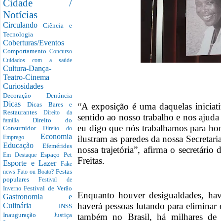
Cidade /
Notícias
Circulando
Ciência e
Tecnologia
Coberturas/Eventos
Comportamento
Concurso
Cuidados com a saúde
Cultura-Dança-
Teatro-Cinema
Curiosidades
Decoração
Denúncia
Dicas
Dicas Bares e
“A exposição é uma daquelas inicia
Restaurantes
Direito da
sentido ao nosso trabalho e nos ajuda
Direito do
família
eu digo que nós trabalhamos para hon
Consumidor
Direito do
Economia
ilustram as paredes da nossa Secretar
Emprego
Educação
Efemérides
nossa trajetória”, afirma o secretário
Espaço Pet
Em Destaque
Freitas.
Esporte e Lazer
Fake
Festas
news
Fato ou Boato?
populares
Festival de
Festival de Verão
Inverno
Enquanto houver desigualdades, have
Gastronomia e
haverá pessoas lutando para eliminar
Culinária
INSS
Inauguração
Justiça
também no Brasil, há milhares de d