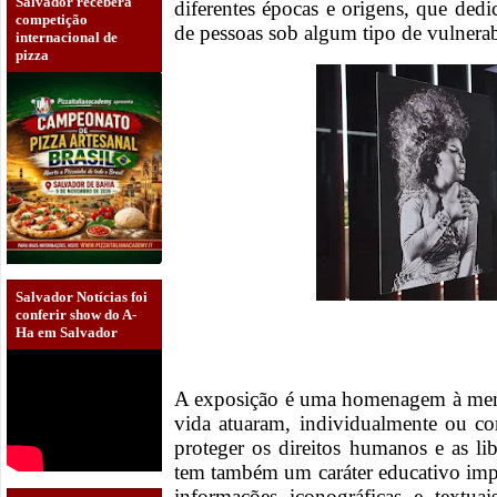
Salvador receberá
diferentes épocas e origens, que dedi
competição
de pessoas sob algum tipo de vulnera
internacional de
pizza
Salvador Notícias foi
conferir show do A-
Ha em Salvador
A exposição é uma homenagem à memó
vida atuaram, individualmente ou c
proteger os direitos humanos e as l
tem também um caráter educativo imp
informações iconográficas e textua