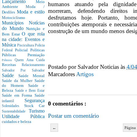
Lançamento
Meio
humanos atuando pela dignidade 
Ambiente
Moda /
morreram, defendendo direitos i
Moda e estilo
Desfiles
desfrutamos hoje. Portanto, hom
Motociclismo
Municípios
Notícias
contribuições atemporais e necessári
do Mundo
Nutrição e
construção de um mundo menos desig
O que rola
Bem Estar
na cidade: Eventos e
Música
Piscicultura
Policia
Policial
Políticas
Federal
Públicas
Premiação
Quem Ama Cuida
Prêmios
Receitas
Relacionamento
Postado por
Salvador Noticias
às
4/0
Salvador Por Salvador
Marcadores
Artigos
Saúde
Saúde Mental
Saúde da Mulher
Saúde
do Homem
Saúde e
Beleza
Saúde e Bem Estar
Saúde em Forma
Saúde
Segurança
infantil
0 comentários :
Stock Car
Solenidades
Turismo
Sustentabilidade
Postar um comentário
Utilidade Pública
cuidados e beleza
←
Página 