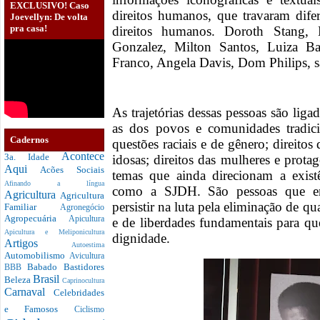
EXCLUSIVO! Caso
direitos humanos, que travaram dife
Joevellyn: De volta
pra casa!
direitos humanos. Doroth Stang, 
Gonzalez, Milton Santos, Luiza Bai
Franco, Angela Davis, Dom Philips, 
As trajetórias dessas pessoas são lig
as dos povos e comunidades tradicio
Cadernos
questões raciais e de gênero; direitos
Acontece
3a. Idade
idosas; direitos das mulheres e prota
Aqui
Acões Sociais
temas que ainda direcionam a exis
Afinando a língua
como a SJDH. São pessoas que en
Agricultura
Agricultura
persistir na luta pela eliminação de q
Familiar
Agronegócio
Agropecuária
Apicultura
e de liberdades fundamentais para q
Apicultura e Meliponicultura
dignidade.
Artigos
Autoestima
Automobilismo
Avicultura
Babado
Bastidores
BBB
Brasil
Beleza
Caprinocultura
Carnaval
Celebridades
e Famosos
Ciclismo