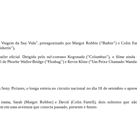
Viagem da Sua Vida”, protagonizado por Margot Robbie (“Barbie”) e Colin Far
sherin”),
ailer oficial. Dirigido pelo sul-coreano Kogonada (“Columbus”), o filme ainda
ial de Phoebe Waller-Bridge (“Fleabag”) e Kevin Kline (“Um Peixe Chamado Wand
 Sony Pictures, o longa estreia no circuito nacional no dia 18 de setembro e apres
trama, Sarah (Margot Robbie) e David (Colin Farrell), dois solteiros que nã
m em uma aventura que conecta passado, presente e futuro.