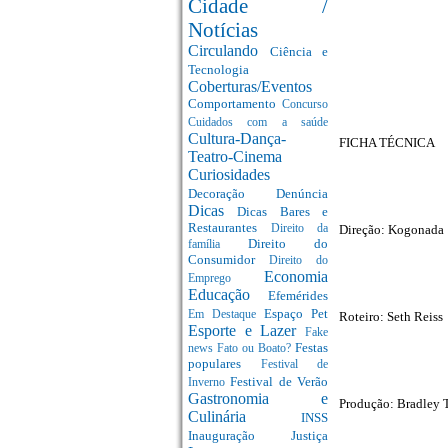
Cidade /
Notícias
Circulando
Ciência e
Tecnologia
Coberturas/Eventos
Comportamento
Concurso
Cuidados com a saúde
Cultura-Dança-
FICHA TÉCNICA
Teatro-Cinema
Curiosidades
Decoração
Denúncia
Dicas
Dicas Bares e
Restaurantes
Direção: Kogonada
Direito da
Direito do
família
Consumidor
Direito do
Economia
Emprego
Educação
Efemérides
Espaço Pet
Em Destaque
Roteiro: Seth Reiss
Esporte e Lazer
Fake
Festas
news
Fato ou Boato?
populares
Festival de
Festival de Verão
Inverno
Gastronomia e
Produção: Bradley 
Culinária
INSS
Inauguração
Justiça