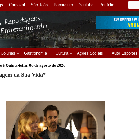
gs
Carnaval
São João
Paparazzo
Youtube
Portfólio
Colunas »
Gastronomia »
Cultura »
Ações Sociais »
Auto Esportes
e é
Quinta-feira, 06 de agosto de 2026
agem da Sua Vida”