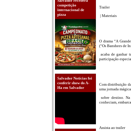
Salvador receberá
competição
Trailer
internacional de
pizza
| Materiais
O drama “A Grande 
(“Os Banshees de Ini
acaba de ganhar tr
participação espec
Salvador Notícias foi
conferir show do A-
Com distribuição da
Ha em Salvador
uma jornada mágica
sobre destino. Na 
conheciam, embarca
Assista ao trailer