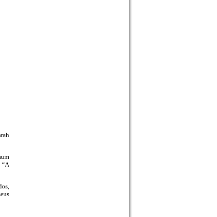
arah
omum
m “A
dos,
seus