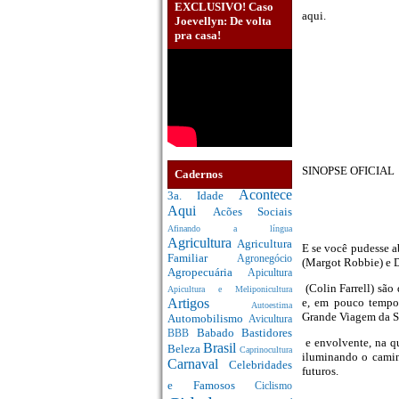
EXCLUSIVO! Caso
aqui.
Joevellyn: De volta
pra casa!
SINOPSE OFICIAL
Cadernos
Acontece
3a. Idade
Aqui
Acões Sociais
Afinando a língua
Agricultura
Agricultura
E se você pudesse a
Familiar
Agronegócio
(Margot Robbie) e 
Agropecuária
Apicultura
(Colin Farrell) sã
Apicultura e Meliponicultura
e, em pouco tempo
Artigos
Autoestima
Grande Viagem da Su
Automobilismo
Avicultura
Babado
Bastidores
BBB
e envolvente, na qu
Brasil
Beleza
Caprinocultura
iluminando o camin
Carnaval
Celebridades
futuros.
e Famosos
Ciclismo