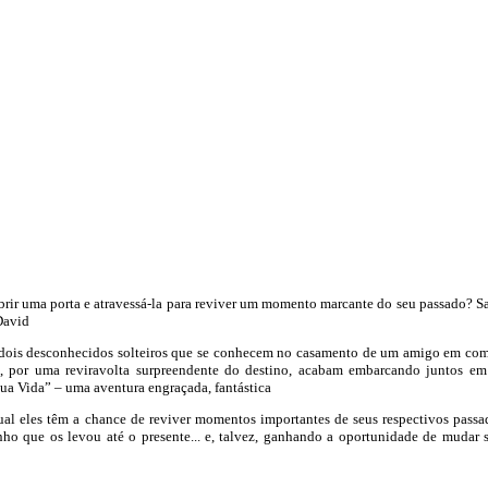
brir uma porta e atravessá-la para reviver um momento marcante do seu passado? S
David
o dois desconhecidos solteiros que se conhecem no casamento de um amigo em c
, por uma reviravolta surpreendente do destino, acabam embarcando juntos e
a Vida” – uma aventura engraçada, fantástica
al eles têm a chance de reviver momentos importantes de seus respectivos passa
ho que os levou até o presente... e, talvez, ganhando a oportunidade de mudar 