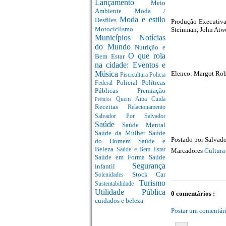
Lançamento
Meio
Ambiente
Moda /
Moda e estilo
Desfiles
Produção Executiva
Motociclismo
Steinman, John At
Municípios
Notícias
do Mundo
Nutrição e
O que rola
Bem Estar
na cidade: Eventos e
Elenco: Margot Robb
Música
Piscicultura
Policia
Policial
Políticas
Federal
Públicas
Premiação
Quem Ama Cuida
Prêmios
Receitas
Relacionamento
Salvador Por Salvador
Saúde
Saúde Mental
Saúde da Mulher
Saúde
Postado por
Salvado
do Homem
Saúde e
Beleza
Saúde e Bem Estar
Marcadores
Cultura
Saúde em Forma
Saúde
Segurança
infantil
Stock Car
Solenidades
Turismo
Sustentabilidade
Utilidade Pública
0 comentários :
cuidados e beleza
Postar um comentár