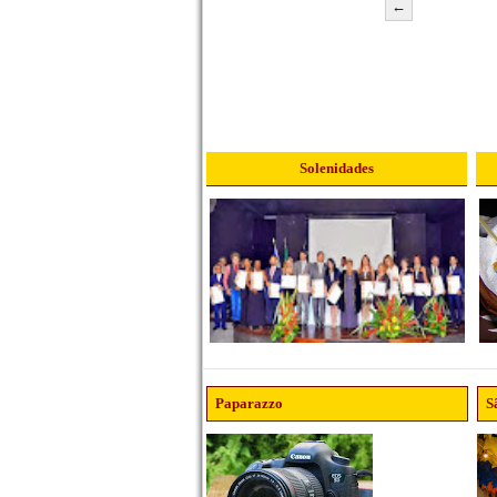
←
Solenidades
Paparazzo
S