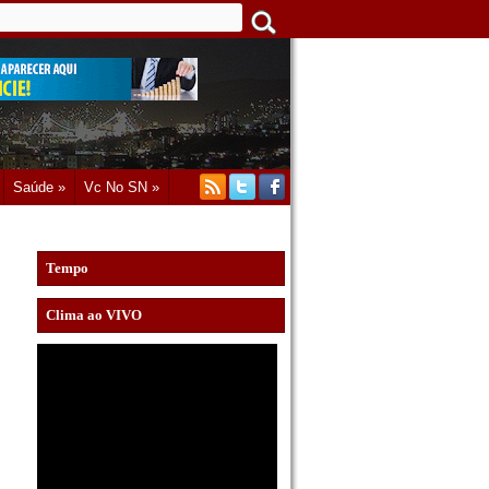
Saúde »
Vc No SN »
Tempo
Clima ao VIVO