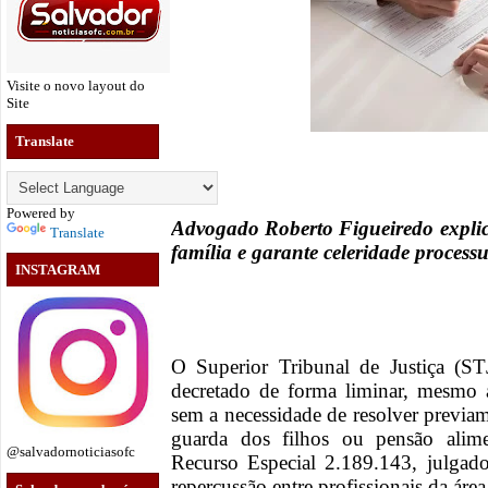
Visite o novo layout do
Site
Translate
Powered by
Advogado Roberto Figueiredo explic
Translate
família e garante celeridade process
INSTAGRAM
O Superior Tribunal de Justiça (ST
decretado de forma liminar, mesmo 
sem a necessidade de resolver previa
guarda dos filhos ou pensão alime
@salvadornoticiasofc
Recurso Especial 2.189.143, julgad
repercussão entre profissionais da área 