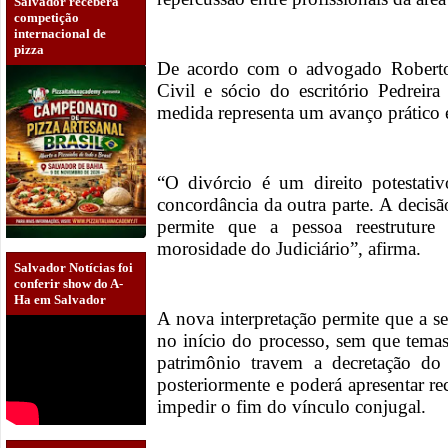
Salvador receberá
competição
internacional de
pizza
De acordo com o advogado Roberto F
Civil e sócio do escritório Pedrei
medida representa um avanço prático e
“O divórcio é um direito potestati
concordância da outra parte. A decis
permite que a pessoa reestrutur
morosidade do Judiciário”, afirma.
Salvador Notícias foi
conferir show do A-
Ha em Salvador
A nova interpretação permite que a s
no início do processo, sem que tema
patrimônio travem a decretação do 
posteriormente e poderá apresentar re
impedir o fim do vínculo conjugal.