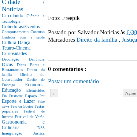
Cidade /
Notícias
Circulando
Ciência e
Foto: Freepik
Tecnologia
Coberturas/Eventos
Postado por
Salvador Noticias
às
6/3
Comportamento
Concurso
Cuidados com a saúde
Marcadores
Direito da família
,
Justiça
Cultura-Dança-
Teatro-Cinema
Curiosidades
Decoração
Denúncia
Dicas
Dicas Bares e
0 comentários :
Restaurantes
Direito da
Direito do
família
Consumidor
Direito do
Postar um comentário
Economia
Emprego
Educação
Efemérides
←
Página 
Espaço Pet
Em Destaque
Esporte e Lazer
Fake
Festas
news
Fato ou Boato?
populares
Festival de
Festival de Verão
Inverno
Gastronomia e
Culinária
INSS
Inauguração
Justiça