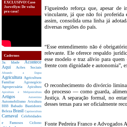
EXCLUSIVO! Caso
Joevellyn: De volta
Figueiredo reforça que, apesar de i
pra casa!
vinculante, já que não foi proferida
assim, consolida uma linha já adotad
diversas regiões do país.
“Esse entendimento não é obrigatór
relevante. Ele oferece respaldo juríd
Cadernos
esse modelo e traz alívio para quem 
Acontece
3a. Idade
frente com dignidade e autonomia”, ex
Aqui
Acões Sociais
Afinando a língua
Agricultura
Agricultura
Familiar
Agronegócio
O reconhecimento do divórcio limina
Agropecuária
Apicultura
do processo — como guarda, aliment
Apicultura e Meliponicultura
Artigos
Justiça. A separação formal, no ent
Autoestima
Automobilismo
Avicultura
desses temas para ser oficialmente rec
Babado
Bastidores
BBB
Brasil
Beleza
Caprinocultura
Carnaval
Celebridades
e Famosos
Fonte Pedreira Franco e Advogados 
Ciclismo