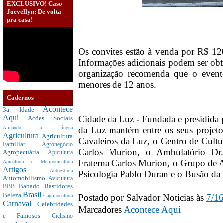
EXCLUSIVO! Caso
Joevellyn: De volta
pra casa!
Os convites estão à venda por R$ 12
Informações adicionais podem ser obt
organização recomenda que o evento
menores de 12 anos.
Cadernos
Acontece
3a. Idade
Aqui
Cidade da Luz - Fundada e presidida
Acões Sociais
da Luz mantém entre os seus projetos
Afinando a língua
Agricultura
Agricultura
Cavaleiros da Luz, o Centro de Cultu
Familiar
Agronegócio
Carlos Murion, o Ambulatório Dr
Agropecuária
Apicultura
Fraterna Carlos Murion, o Grupo de A
Apicultura e Meliponicultura
Artigos
Autoestima
Psicologia Pablo Duran e o Busão da 
Automobilismo
Avicultura
Babado
Bastidores
BBB
Brasil
Beleza
Postado por
Salvador Noticias
às
7/1
Caprinocultura
Carnaval
Celebridades
Marcadores
Acontece Aqui
e Famosos
Ciclismo