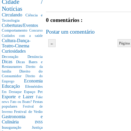
Cidade /
Notícias
Circulando
Ciência e
0 comentários :
Tecnologia
Coberturas/Eventos
Comportamento
Postar um comentário
Concurso
Cuidados com a saúde
Cultura-Dança-
←
Página 
Teatro-Cinema
Curiosidades
Decoração
Denúncia
Dicas
Dicas Bares e
Restaurantes
Direito da
Direito do
família
Consumidor
Direito do
Economia
Emprego
Educação
Efemérides
Espaço Pet
Em Destaque
Esporte e Lazer
Fake
Festas
news
Fato ou Boato?
populares
Festival de
Festival de Verão
Inverno
Gastronomia e
Culinária
INSS
Inauguração
Justiça