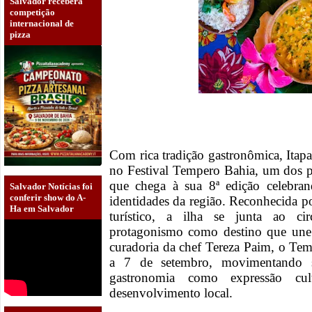
Salvador receberá
competição
internacional de
pizza
Com rica tradição gastronômica, Itapa
no Festival Tempero Bahia, um dos pr
que chega à sua 8ª edição celebran
Salvador Notícias foi
conferir show do A-
identidades da região. Reconhecida po
Ha em Salvador
turístico, a ilha se junta ao cir
protagonismo como destino que une 
curadoria da chef Tereza Paim, o Te
a 7 de setembro, movimentando s
gastronomia como expressão c
desenvolvimento local.