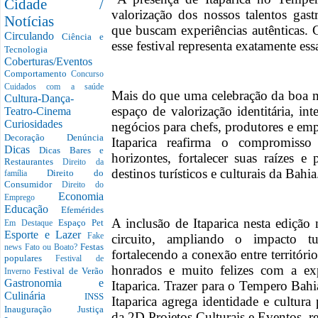
Cidade /
valorização dos nossos talentos gast
Notícias
que buscam experiências autênticas. 
Circulando
Ciência e
esse festival representa exatamente ess
Tecnologia
Coberturas/Eventos
Comportamento
Concurso
Cuidados com a saúde
Mais do que uma celebração da boa
Cultura-Dança-
espaço de valorização identitária, in
Teatro-Cinema
Curiosidades
negócios para chefs, produtores e emp
Decoração
Denúncia
Itaparica reafirma o compromiss
Dicas
Dicas Bares e
horizontes, fortalecer suas raízes e 
Restaurantes
Direito da
destinos turísticos e culturais da Bahia
Direito do
família
Consumidor
Direito do
Economia
Emprego
Educação
Efemérides
A inclusão de Itaparica nesta edição
Espaço Pet
Em Destaque
Esporte e Lazer
circuito, ampliando o impacto tur
Fake
Festas
news
Fato ou Boato?
fortalecendo a conexão entre territór
populares
Festival de
honrados e muito felizes com a e
Festival de Verão
Inverno
Gastronomia e
Itaparica. Trazer para o Tempero Bahia
Culinária
INSS
Itaparica agrega identidade e cultura 
Inauguração
Justiça
da 2D Projetos Culturais e Eventos, r