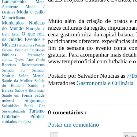
Lançamento
Meio
Ambiente
Moda /
Moda e estilo
Desfiles
Motociclismo
Muito além da criação de pratos e r
Municípios
Notícias
raízes culturais da região, impulsion
do Mundo
Nutrição e
cena gastronômica da capital baiana. 
O que rola
Bem Estar
na cidade: Eventos e
participantes oferecem experiências ú
Música
Piscicultura
Policia
fim de semana do evento conta com
Policial
Políticas
Federal
gratuita. Para acompanhar mais detalhes
Públicas
Premiação
www.temperooficial.com.br/bahia e o
Quem Ama Cuida
Prêmios
Receitas
Relacionamento
Salvador Por Salvador
Postado por
Salvador Noticias
às
7/1
Saúde
Saúde Mental
Saúde da Mulher
Saúde
Marcadores
Gastronomia e Culinária
do Homem
Saúde e
Beleza
Saúde e Bem Estar
Saúde em Forma
Saúde
Segurança
infantil
Stock Car
Solenidades
Turismo
0 comentários :
Sustentabilidade
Utilidade Pública
cuidados e beleza
Postar um comentário
←
Página 