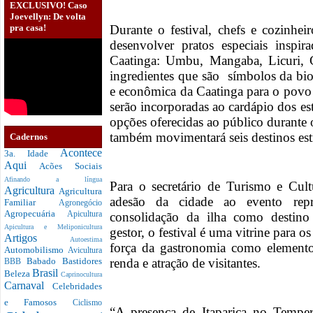
EXCLUSIVO! Caso
Joevellyn: De volta
pra casa!
Durante o festival, chefs e cozinheir
desenvolver pratos especiais insp
Caatinga: Umbu, Mangaba, Licuri, 
ingredientes que são símbolos da bio
e econômica da Caatinga para o povo 
serão incorporadas ao cardápio dos es
opções oferecidas ao público durante o
também movimentará seis destinos estr
Cadernos
Acontece
3a. Idade
Aqui
Acões Sociais
Afinando a língua
Para o secretário de Turismo e Cultu
Agricultura
Agricultura
adesão da cidade ao evento repr
Familiar
Agronegócio
Agropecuária
consolidação da ilha como destino 
Apicultura
Apicultura e Meliponicultura
gestor, o festival é uma vitrine para o
Artigos
Autoestima
força da gastronomia como elemento 
Automobilismo
Avicultura
renda e atração de visitantes.
Babado
Bastidores
BBB
Brasil
Beleza
Caprinocultura
Carnaval
Celebridades
e Famosos
Ciclismo
“A presença de Itaparica no Tempe