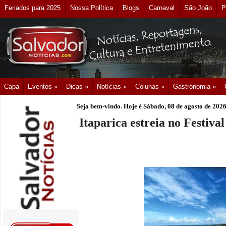
Feriados para 2025
Nossa Política
Blogs
Carnaval
São João
P
Capa
Eventos »
Dicas »
Notícias »
Colunas »
Gastronomia »
Seja bem-vindo. Hoje é
Sábado, 08 de agosto de 202
Itaparica estreia no Festiv