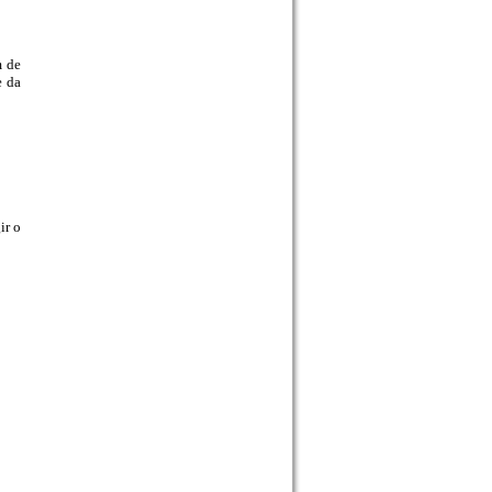
m de
e da
ir o