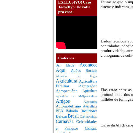
Estima-se que o im
EXCLUSIVO! Caso
diretas e indiretas,
Joevellyn: De volta
pra casa!
Dados técnicos ap
controladas adequ
produtividade, au
cronograma de colhe
Cadernos
Acontece
3a. Idade
Aqui
Acões Sociais
Afinando a língua
Agricultura
Agricultura
Familiar
Agronegócio
Elas estão entre as
Agropecuária
Apicultura
profundidade dos n
Apicultura e Meliponicultura
milhões de formigas 
Artigos
Autoestima
Automobilismo
Avicultura
Babado
Bastidores
BBB
Brasil
Beleza
Caprinocultura
Carnaval
Celebridades
Curso da APRE capac
e Famosos
Ciclismo