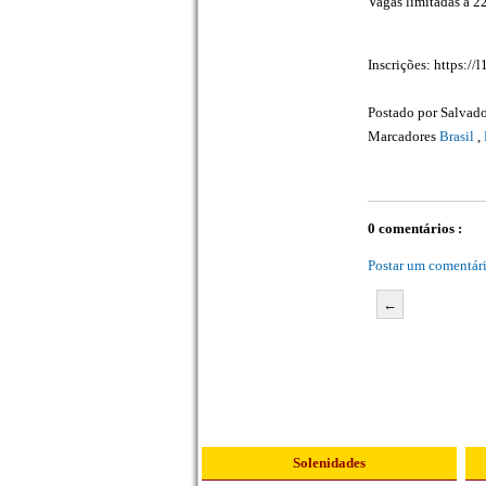
Vagas limitadas a 2
Inscrições: https://
Postado por
Salvado
Marcadores
Brasil
,
0 comentários :
Postar um comentár
←
Solenidades