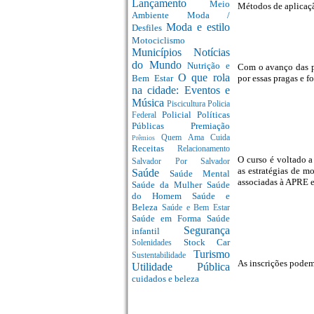
Lançamento
Meio
Métodos de aplicaçã
Ambiente
Moda /
Moda e estilo
Desfiles
Motociclismo
Municípios
Notícias
do Mundo
Nutrição e
Com o avanço das pe
O que rola
por essas pragas e f
Bem Estar
na cidade: Eventos e
Música
Piscicultura
Policia
Policial
Políticas
Federal
Públicas
Premiação
Quem Ama Cuida
Prêmios
Receitas
Relacionamento
O curso é voltado a
Salvador Por Salvador
as estratégias de m
Saúde
Saúde Mental
associadas à APRE e
Saúde da Mulher
Saúde
do Homem
Saúde e
Beleza
Saúde e Bem Estar
Saúde em Forma
Saúde
Segurança
infantil
Stock Car
Solenidades
Turismo
Sustentabilidade
As inscrições podem 
Utilidade Pública
cuidados e beleza