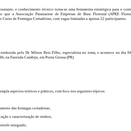
nstante, o conhecimento técnico torna-se uma ferramenta estratégica para o cont
sso que a Associação Paranaense de Empresas de Base Florestal (APRE Flores
o Curso de Formigas Cortadeiras, com vagas limitadas a apenas 22 participantes.
conduzida pelo Dr. Wilson Reis Filho, especialista no tema, e acontece no dia 0
16h, na Fazenda Cambiju, em Ponta Grossa (PR).
mpla aspectos teóricos e práticos, com foco nos seguintes tópicos:
mento das formigas cortadeiras;
cação e caracterização de ninhos;
ntrole integrado;