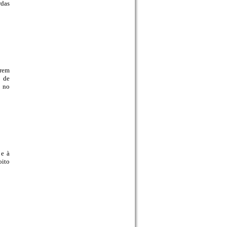
rdas
orem
a de
s no
 e à
oito