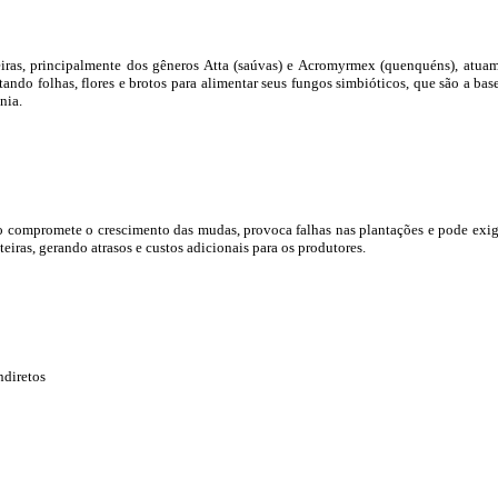
eiras, principalmente dos gêneros Atta (saúvas) e Acromyrmex (quenquéns), atua
tando folhas, flores e brotos para alimentar seus fungos simbióticos, que são a bas
nia.
 compromete o crescimento das mudas, provoca falhas nas plantações e pode exig
nteiras, gerando atrasos e custos adicionais para os produtores.
ndiretos