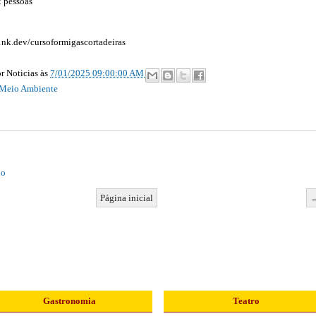
2 pessoas
l1nk.dev/cursoformigascortadeiras
r Noticias
às
7/01/2025 09:00:00 AM
Meio Ambiente
io
Página inicial
Gastronomia
Teatro