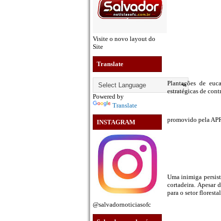
Visite o novo layout do
Site
Translate
Plantações de euc
estratégicas de cont
Powered by
Translate
promovido pela APRE
INSTAGRAM
Uma inimiga persiste
cortadeira. Apesar 
para o setor floresta
@salvadornoticiasofc