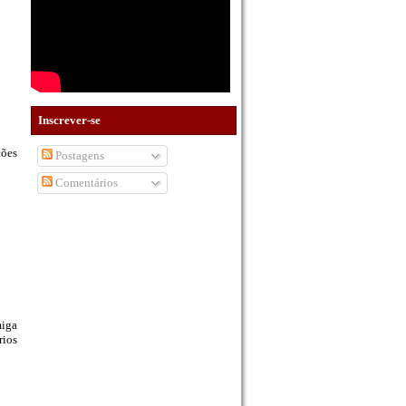
Inscrever-se
ções
Postagens
Comentários
miga
rios