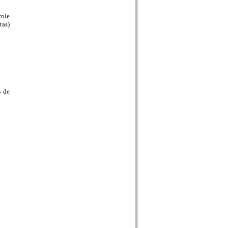
role
tas)
4 de