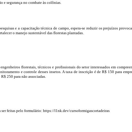
o e segurança no combate às colônias.
squisas e a capacitação técnica de campo, espera-se reduzir os prejuízos provoc
ortalecer o manejo sustentável das florestas plantadas.
 engenheiros florestais, técnicos e profissionais do setor interessados em compree
onitoramento e controle desses insetos. A taxa de inscrição é de R$ 150 para empr
 R$ 250 para não associadas.
ser feitas pelo formulário: https://l1nk.dev/cursoformigascortadeiras