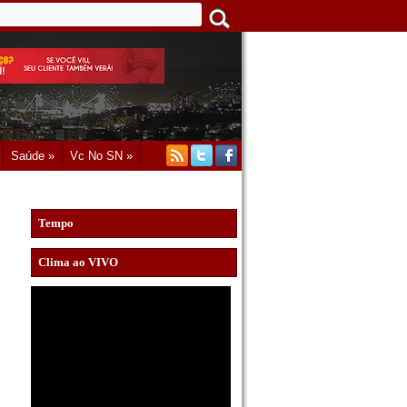
Saúde »
Vc No SN »
Tempo
Clima ao VIVO