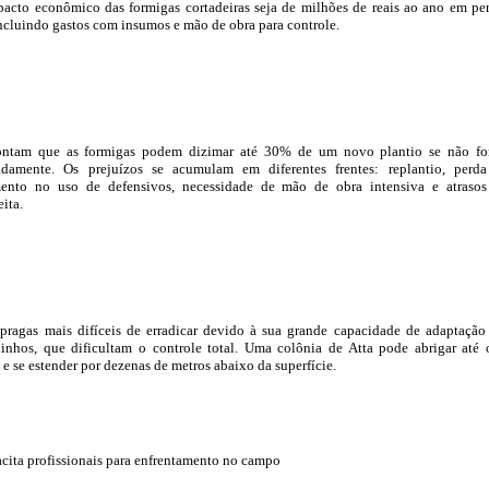
pacto econômico das formigas cortadeiras seja de milhões de reais ao ano em pe
 incluindo gastos com insumos e mão de obra para controle.
ontam que as formigas podem dizimar até 30% de um novo plantio se não f
adamente. Os prejuízos se acumulam em diferentes frentes: replantio, perd
mento no uso de defensivos, necessidade de mão de obra intensiva e atraso
ita.
 pragas mais difíceis de erradicar devido à sua grande capacidade de adaptação
inhos, que dificultam o controle total. Uma colônia de Atta pode abrigar até 
e se estender por dezenas de metros abaixo da superfície.
ita profissionais para enfrentamento no campo