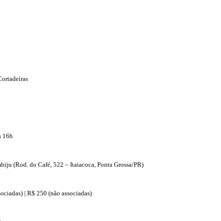
ortadeiras
s 16h
iju (Rod. do Café, 522 – Itaiacoca, Ponta Grossa/PR)
sociadas) | R$ 250 (não associadas)