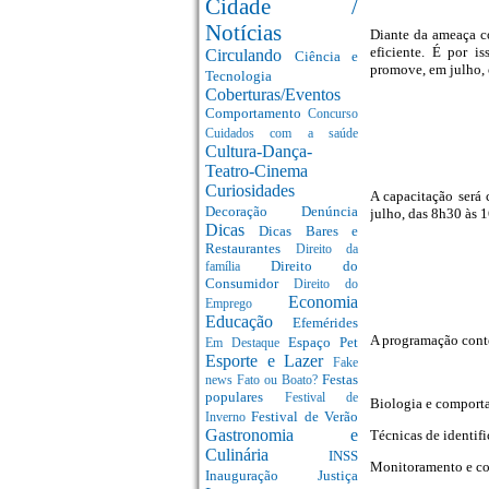
Cidade /
Notícias
Diante da ameaça co
eficiente. É por i
Circulando
Ciência e
promove, em julho, 
Tecnologia
Coberturas/Eventos
Comportamento
Concurso
Cuidados com a saúde
Cultura-Dança-
Teatro-Cinema
Curiosidades
A capacitação será 
Decoração
Denúncia
julho, das 8h30 às 
Dicas
Dicas Bares e
Restaurantes
Direito da
Direito do
família
Consumidor
Direito do
Economia
Emprego
Educação
Efemérides
A programação conte
Espaço Pet
Em Destaque
Esporte e Lazer
Fake
Festas
news
Fato ou Boato?
populares
Festival de
Biologia e comporta
Festival de Verão
Inverno
Gastronomia e
Técnicas de identifi
Culinária
INSS
Monitoramento e co
Inauguração
Justiça