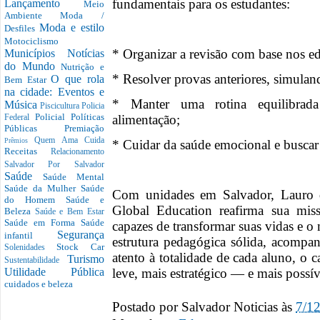
fundamentais para os estudantes:
Lançamento
Meio
Ambiente
Moda /
Moda e estilo
Desfiles
Motociclismo
* Organizar a revisão com base nos edit
Municípios
Notícias
do Mundo
Nutrição e
* Resolver provas anteriores, simulan
O que rola
Bem Estar
na cidade: Eventos e
* Manter uma rotina equilibrada
Música
Piscicultura
Policia
Policial
Políticas
alimentação;
Federal
Públicas
Premiação
Quem Ama Cuida
Prêmios
* Cuidar da saúde emocional e buscar
Receitas
Relacionamento
Salvador Por Salvador
Saúde
Saúde Mental
Saúde da Mulher
Saúde
Com unidades em Salvador, Lauro de
do Homem
Saúde e
Global Education reafirma sua missã
Beleza
Saúde e Bem Estar
Saúde em Forma
Saúde
capazes de transformar suas vidas e 
Segurança
infantil
estrutura pedagógica sólida, acompa
Stock Car
Solenidades
atento à totalidade de cada aluno, o 
Turismo
Sustentabilidade
leve, mais estratégico — e mais possív
Utilidade Pública
cuidados e beleza
Postado por
Salvador Noticias
às
7/1