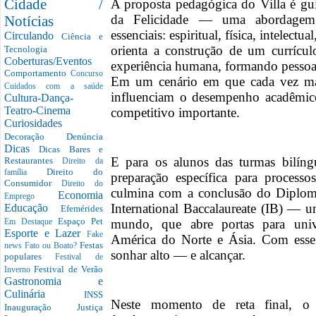
Cidade /
A proposta pedagógica do Villa é g
da Felicidade — uma abordagem
Notícias
essenciais: espiritual, física, intelect
Circulando
Ciência e
orienta a construção de um currícu
Tecnologia
Coberturas/Eventos
experiência humana, formando pessoas r
Comportamento
Concurso
Em um cenário em que cada vez mai
Cuidados com a saúde
influenciam o desempenho acadêmico,
Cultura-Dança-
Teatro-Cinema
competitivo importante.
Curiosidades
Decoração
Denúncia
Dicas
Dicas Bares e
E para os alunos das turmas bilín
Restaurantes
Direito da
Direito do
família
preparação específica para processos
Consumidor
Direito do
culmina com a conclusão do Diplom
Economia
Emprego
International Baccalaureate (IB) — u
Educação
Efemérides
Espaço Pet
mundo, que abre portas para univ
Em Destaque
Esporte e Lazer
Fake
América do Norte e Ásia. Com esse 
Festas
news
Fato ou Boato?
sonhar alto — e alcançar.
populares
Festival de
Festival de Verão
Inverno
Gastronomia e
Culinária
INSS
Neste momento de reta final, o V
Inauguração
Justiça