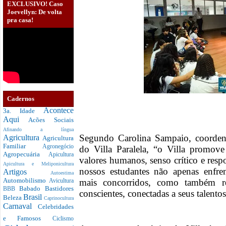
EXCLUSIVO! Caso
Joevellyn: De volta
pra casa!
Cadernos
Acontece
3a. Idade
Aqui
Acões Sociais
Afinando a língua
Segundo Carolina Sampaio, coorde
Agricultura
Agricultura
Familiar
Agronegócio
do Villa Paralela, “o Villa promov
Agropecuária
Apicultura
valores humanos, senso crítico e respo
Apicultura e Meliponicultura
nossos estudantes não apenas enfre
Artigos
Autoestima
Automobilismo
mais concorridos, como também rea
Avicultura
Babado
Bastidores
BBB
conscientes, conectadas a seus talent
Brasil
Beleza
Caprinocultura
Carnaval
Celebridades
e Famosos
Ciclismo