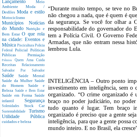
Lançamento
Meio
Ambiente
Moda /
“Durante muito tempo, se teve no B
Moda e estilo
Desfiles
não chegou a nada, que é quem é que
Motociclismo
da segurança. Se você for olhar a C
Municípios
Notícias
responsabilidade do governador do Es
do Mundo
Nutrição e
O que rola
Bem Estar
tem a Polícia Civil. O Governo Feder
na cidade: Eventos e
Armadas, que não entram nessa histór
Música
Piscicultura
Policia
lembrou Lula.
Policial
Políticas
Federal
Públicas
Premiação
Quem Ama Cuida
Prêmios
Receitas
Relacionamento
Salvador Por Salvador
Saúde
Saúde Mental
INTELIGÊNCIA – Outro ponto importa
Saúde da Mulher
Saúde
do Homem
Saúde e
investimento em inteligência, sem o 
Beleza
Saúde e Bem Estar
organizado. “O crime organizado é u
Saúde em Forma
Saúde
braço no poder judiciário, no poder
Segurança
infantil
Stock Car
Solenidades
tudo quanto é lugar. Tem braço int
Turismo
Sustentabilidade
organizado é preciso que a gente seja
Utilidade Pública
inteligência, para que a gente possa
cuidados e beleza
mundo inteiro. E no Brasil, ela cresce