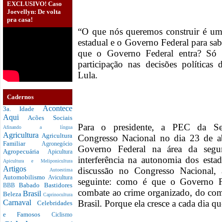
EXCLUSIVO! Caso
Joevellyn: De volta
pra casa!
“O que nós queremos construir é uma
estadual e o Governo Federal para sa
que o Governo Federal entra? Só 
participação nas decisões política
Lula.
Cadernos
Acontece
3a. Idade
Aqui
Acões Sociais
Para o presidente, a PEC da Se
Afinando a língua
Agricultura
Agricultura
Congresso Nacional no dia 23 de ab
Familiar
Agronegócio
Governo Federal na área da segu
Agropecuária
Apicultura
interferência na autonomia dos esta
Apicultura e Meliponicultura
Artigos
discussão no Congresso Nacional, 
Autoestima
Automobilismo
Avicultura
seguinte: como é que o Governo Fe
Babado
Bastidores
BBB
combate ao crime organizado, do comb
Brasil
Beleza
Caprinocultura
Brasil. Porque ela cresce a cada dia qu
Carnaval
Celebridades
e Famosos
Ciclismo