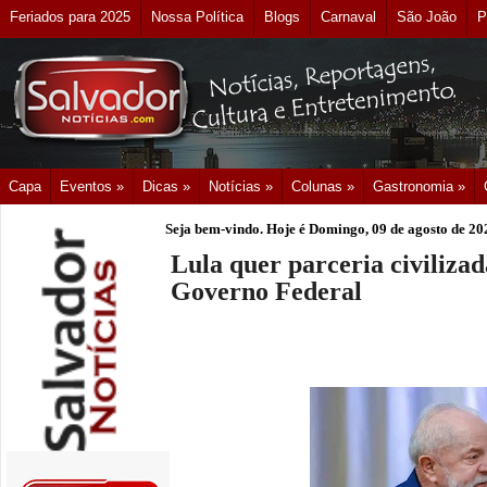
Feriados para 2025
Nossa Política
Blogs
Carnaval
São João
P
Capa
Eventos »
Dicas »
Notícias »
Colunas »
Gastronomia »
Seja bem-vindo. Hoje é
Domingo, 09 de agosto de 20
Lula quer parceria civilizad
Governo Federal