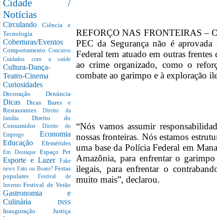
Cidade /
Notícias
Circulando
Ciência e
REFORÇO NAS FRONTEIRAS – O pres
Tecnologia
Coberturas/Eventos
PEC da Segurança não é aprovada 
Comportamento
Concurso
Federal tem atuado em outras frentes
Cuidados com a saúde
ao crime organizado, como o reforço
Cultura-Dança-
combate ao garimpo e à exploração il
Teatro-Cinema
Curiosidades
Decoração
Denúncia
Dicas
Dicas Bares e
Restaurantes
Direito da
Direito do
família
“Nós vamos assumir responsabilidad
Consumidor
Direito do
Economia
nossas fronteiras. Nós estamos estrut
Emprego
Educação
Efemérides
uma base da Polícia Federal em Mana
Espaço Pet
Em Destaque
Amazônia, para enfrentar o garimpo i
Esporte e Lazer
Fake
ilegais, para enfrentar o contraban
Festas
news
Fato ou Boato?
populares
Festival de
muito mais”, declarou.
Festival de Verão
Inverno
Gastronomia e
Culinária
INSS
Inauguração
Justiça