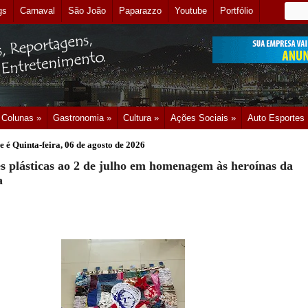
gs
Carnaval
São João
Paparazzo
Youtube
Portfólio
Colunas »
Gastronomia »
Cultura »
Ações Sociais »
Auto Esportes
e é
Quinta-feira, 06 de agosto de 2026
s plásticas ao 2 de julho em homenagem às heroínas da
a