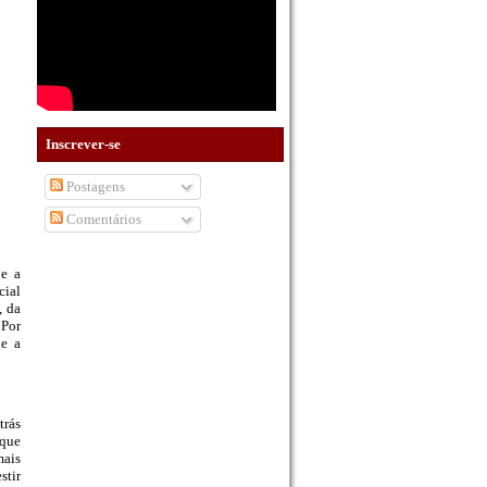
Inscrever-se
Postagens
Comentários
 e a
cial
, da
 Por
 e a
trás
 que
mais
stir