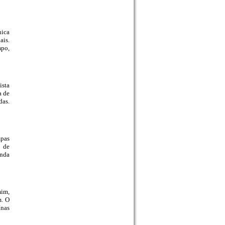
nica
ais.
mpo,
ista
a de
das.
mpas
o de
inda
mim,
m. O
ínas