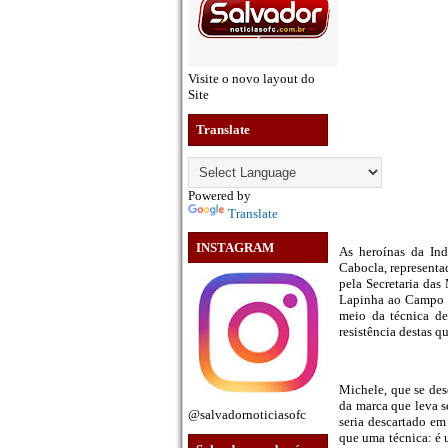
Visite o novo layout do
Site
Translate
Powered by
Translate
INSTAGRAM
As heroínas da Ind
Cabocla, representa
pela Secretaria das
Lapinha ao Campo Gr
meio da técnica de 
resistência destas q
Michele, que se desc
da marca que leva s
@salvadornoticiasofc
seria descartado em 
que uma técnica: é u