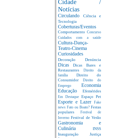
Cidade /
Notícias
Circulando
Ciência e
Tecnologia
Coberturas/Eventos
Comportamento
Concurso
Cuidados com a saúde
Cultura-Dança-
Teatro-Cinema
Curiosidades
Decoração
Denúncia
Dicas
Dicas Bares e
Restaurantes
Direito da
Direito do
família
Consumidor
Direito do
Economia
Emprego
Educação
Efemérides
Espaço Pet
Em Destaque
Esporte e Lazer
Fake
Festas
news
Fato ou Boato?
populares
Festival de
Festival de Verão
Inverno
Gastronomia e
Culinária
INSS
Inauguração
Justiça