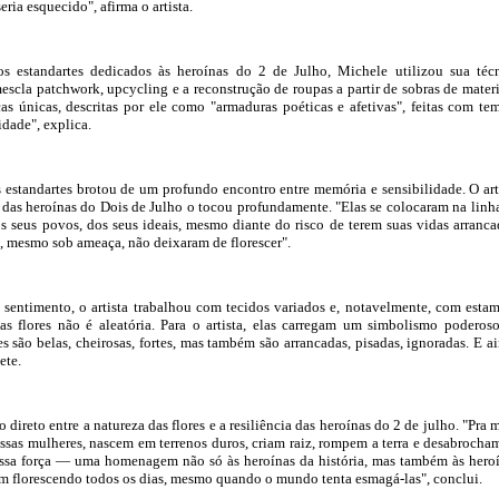
eria esquecido", afirma o artista.
s estandartes dedicados às heroínas do 2 de Julho, Michele utilizou sua téc
mescla patchwork, upcycling e a reconstrução de roupas a partir de sobras de materi
as únicas, descritas por ele como "armaduras poéticas e afetivas", feitas com te
idade", explica.
s estandartes brotou de um profundo encontro entre memória e sensibilidade. O art
a das heroínas do Dois de Julho o tocou profundamente. "Elas se colocaram na linh
os seus povos, dos seus ideais, mesmo diante do risco de terem suas vidas arranca
, mesmo sob ameaça, não deixaram de florescer".
e sentimento, o artista trabalhou com tecidos variados e, notavelmente, com esta
das flores não é aleatória. Para o artista, elas carregam um simbolismo poderos
res são belas, cheirosas, fortes, mas também são arrancadas, pisadas, ignoradas. E a
ete.
o direto entre a natureza das flores e a resiliência das heroínas do 2 de julho. "Pra 
essas mulheres, nascem em terrenos duros, criam raiz, rompem a terra e desabrocha
 essa força — uma homenagem não só às heroínas da história, mas também às hero
m florescendo todos os dias, mesmo quando o mundo tenta esmagá-las", conclui.