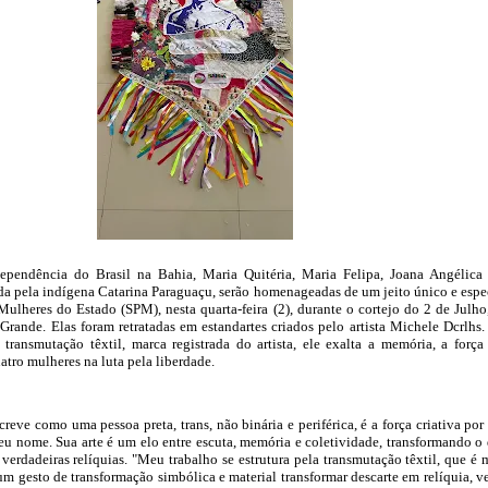
ependência do Brasil na Bahia, Maria Quitéria, Maria Felipa, Joana Angélica
da pela indígena Catarina Paraguaçu, serão homenageadas de um jeito único e espe
 Mulheres do Estado (SPM), nesta quarta-feira (2), durante o cortejo do 2 de Julho
ande. Elas foram retratadas em estandartes criados pelo artista Michele Dcrlhs.
transmutação têxtil, marca registrada do artista, ele exalta a memória, a força
uatro mulheres na luta pela liberdade.
reve como uma pessoa preta, trans, não binária e periférica, é a força criativa por 
eu nome. Sua arte é um elo entre escuta, memória e coletividade, transformando o
verdadeiras relíquias. "Meu trabalho se estrutura pela transmutação têxtil, que é 
m gesto de transformação simbólica e material transformar descarte em relíquia, ve