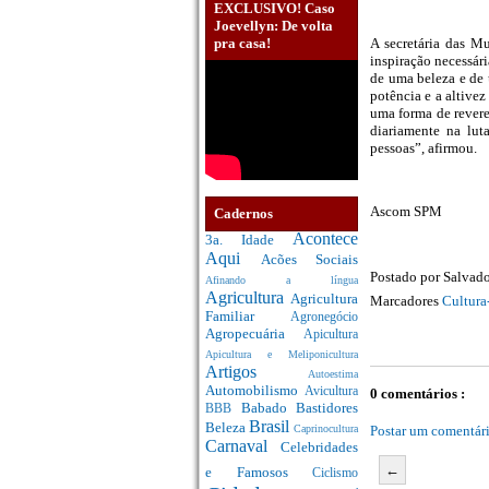
EXCLUSIVO! Caso
Joevellyn: De volta
pra casa!
A secretária das M
inspiração necessári
de uma beleza e de 
potência e a altivez
uma forma de revere
diariamente na lut
pessoas”, afirmou.
Ascom SPM
Cadernos
Acontece
3a. Idade
Aqui
Acões Sociais
Postado por
Salvado
Afinando a língua
Agricultura
Agricultura
Marcadores
Cultura
Familiar
Agronegócio
Agropecuária
Apicultura
Apicultura e Meliponicultura
Artigos
Autoestima
Automobilismo
Avicultura
0 comentários :
Babado
Bastidores
BBB
Brasil
Beleza
Postar um comentár
Caprinocultura
Carnaval
Celebridades
←
e Famosos
Ciclismo