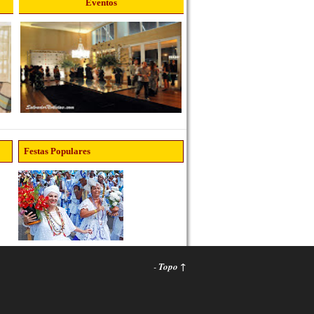
Eventos
Festas Populares
-
Topo ↑