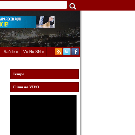
Saúde »
Vc No SN »
Tempo
Clima ao VIVO