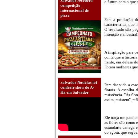
Salvador receberá
o futuro com o que s
competição
internacional de
pizza
Para a produção do
característica, que 
O resultado são peç
intenção e ancestral
A inspiração para o
conta que a históri
frente, em defesa d
Foram mulheres que
Salvador Notícias foi
Para dar vida a ess
conferir show do A-
florais. A escolha 
Ha em Salvador
resistência. "As flo
assim, resistem", refl
Ele traça um paralel
as flores são como 
estandarte carrega
do agora, que segue