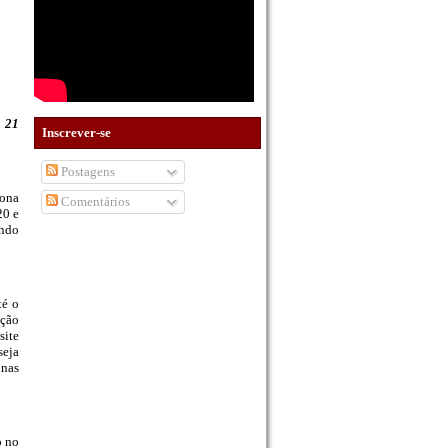
 21
Inscrever-se
Postagens
tona
Comentários
20 e
indo
té o
ição
ite
seja
 nas
o no