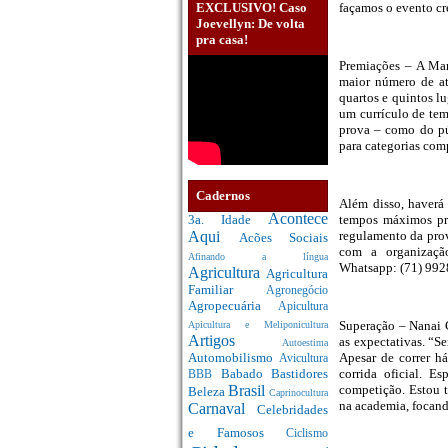
EXCLUSIVO! Caso
façamos o evento cr
Joevellyn: De volta
pra casa!
Premiações – A Mar
maior número de atl
quartos e quintos lu
um currículo de tem
prova – como do pú
para categorias com
Cadernos
Além disso, haverá 
Acontece
tempos máximos pre
3a. Idade
regulamento da prov
Aqui
Acões Sociais
com a organizaçã
Afinando a língua
Whatsapp: (71) 992
Agricultura
Agricultura
Familiar
Agronegócio
Agropecuária
Apicultura
Superação – Nanai C
Apicultura e Meliponicultura
Artigos
as expectativas. “S
Autoestima
Apesar de correr há
Automobilismo
Avicultura
corrida oficial. E
Babado
Bastidores
BBB
competição. Estou t
Brasil
Beleza
Caprinocultura
na academia, focand
Carnaval
Celebridades
e Famosos
Ciclismo