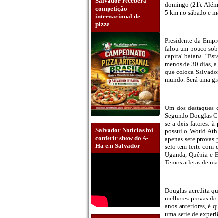
Salvador receberá
domingo (21). Além d
competição
5 km no sábado e m
internacional de
pizza
Presidente da Empr
falou um pouco sobr
capital baiana. “Est
menos de 30 dias, a
que coloca Salvador 
mundo. Será uma gra
Um dos destaques d
Segundo Douglas Cer
se a dois fatores: 
Salvador Notícias foi
possui o World Athl
conferir show do A-
apenas sete provas 
Ha em Salvador
selo tem feito com q
Uganda, Quênia e Et
Temos atletas de ma
Douglas acredita qu
melhores provas do 
anos anteriores, é 
uma série de experiê