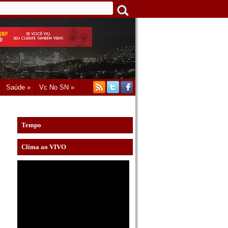
Saúde »
Vc No SN »
Tempo
Clima ao VIVO