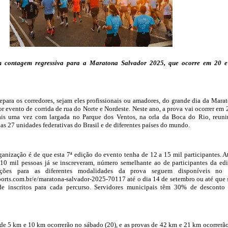
 contagem regressiva para a Maratona Salvador 2025, que ocorre em 20 e
ara os corredores, sejam eles profissionais ou amadores, do grande dia da Mara
r evento de corrida de rua do Norte e Nordeste. Neste ano, a prova vai ocorrer em 
ais uma vez com largada no Parque dos Ventos, na orla da Boca do Rio, reun
das 27 unidades federativas do Brasil e de diferentes países do mundo.
ganização é de que esta 7ª edição do evento tenha de 12 a 15 mil participantes. A
10 mil pessoas já se inscreveram, número semelhante ao de participantes da ed
rições para as diferentes modalidades da prova seguem disponíveis no s
ports.com.br/e/maratona-salvador-2025-70117 até o dia 14 de setembro ou até que 
de inscritos para cada percurso. Servidores municipais têm 30% de desconto
 de 5 km e 10 km ocorrerão no sábado (20), e as provas de 42 km e 21 km ocorrerã