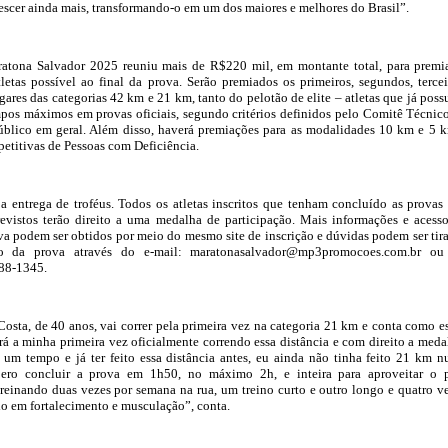
escer ainda mais, transformando-o em um dos maiores e melhores do Brasil”.
atona Salvador 2025 reuniu mais de R$220 mil, em montante total, para premi
etas possível ao final da prova. Serão premiados os primeiros, segundos, tercei
gares das categorias 42 km e 21 km, tanto do pelotão de elite – atletas que já pos
pos máximos em provas oficiais, segundo critérios definidos pelo Comitê Técnic
blico em geral. Além disso, haverá premiações para as modalidades 10 km e 5 
petitivas de Pessoas com Deficiência.
a entrega de troféus. Todos os atletas inscritos que tenham concluído as provas
vistos terão direito a uma medalha de participação. Mais informações e acess
a podem ser obtidos por meio do mesmo site de inscrição e dúvidas podem ser tir
o da prova através do e-mail: maratonasalvador@mp3promocoes.com.br ou
88-1345.
osta, de 40 anos, vai correr pela primeira vez na categoria 21 km e conta como e
erá a minha primeira vez oficialmente correndo essa distância e com direito a meda
 um tempo e já ter feito essa distância antes, eu ainda não tinha feito 21 km 
spero concluir a prova em 1h50, no máximo 2h, e inteira para aproveitar o 
reinando duas vezes por semana na rua, um treino curto e outro longo e quatro v
o em fortalecimento e musculação”, conta.