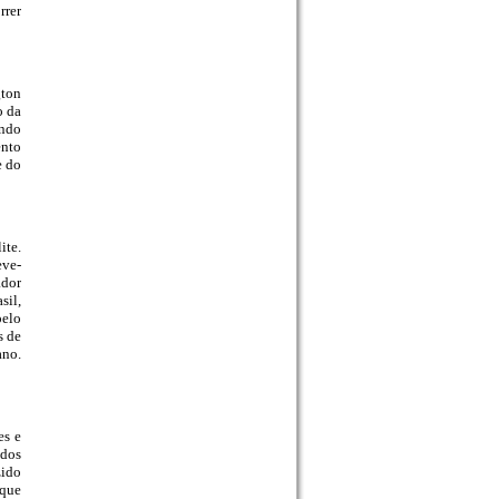
rrer
gton
o da
ando
ento
e do
ite.
eve-
ador
sil,
pelo
s de
ano.
es e
 dos
zido
 que