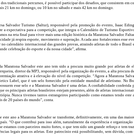
os tradicionais percursos, é possível participar dos desafios, que consistem em co
ais 21 km no domingo, ou 10 km no sábado e mais 42 km no domingo.
esa Salvador Turismo (Saltur), responsável pela promoção do evento, Isaac Edin
e a expectativa para a competição, que integra o Calendário de Turismo Esportiv
amos na reta final para viver mais uma edição histórica da Maratona Salvador. Falt
 cidade já respira esporte, movimento e superação. A cada ano fortalecemos esse ev
no calendário internacional das grandes provas, atraindo atletas de todo o Brasil 
nde celebração do esporte e da nossa cidade”, afirma.
a Maratona Salvador este ano tem sido a procura muito grande por atletas de el
queira, diretor da MP3, responsável pela organização do evento, a alta procura d
à premiação atrativa e à elevação do nível da competição. “Agora a Maratona Salv
etics Label, que é um selo fornecido pela entidade mundial de atletismo. No Bra
possuem esse selo e a Maratona Salvador é uma delas. A confiabilidade conferida 
ue os principais atletas brasileiros estejam presentes, além de atletas internacionai
iópia. Nunca tivemos tantos estrangeiros participando como estamos tendo este 
is de 20 países do mundo”, conta.
e este ano a Maratona Salvador se transforme, definitivamente, em uma das maior
país. “O que contribui para isso além, naturalmente da experiência e organização
que estamos com parceiros muito fortes, o que tem sido um grande reforço e tem tra
ncias legais para os atletas. Este patrocínio está possibilitando, sem dúvida, com