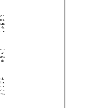
ar o
ros,
suem
o da
km e
 nos
o ao
adas
 do
stão
lha.
numa
pós-
ezes