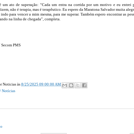
a é um ato de superação: “Cada um entra na corrida por um motivo e eu entrei 
izem, não é terapia, mas é terapêutico. Eu espero da Maratona Salvador muita alegr
 indo para vencer a mim mesma, para me superar. Também espero encontrar as pes
ando na linha de chegada”, completa.
 / Secom PMS
r Noticias
às
8/25/2025 09:00:00 AM
/ Notícias
io