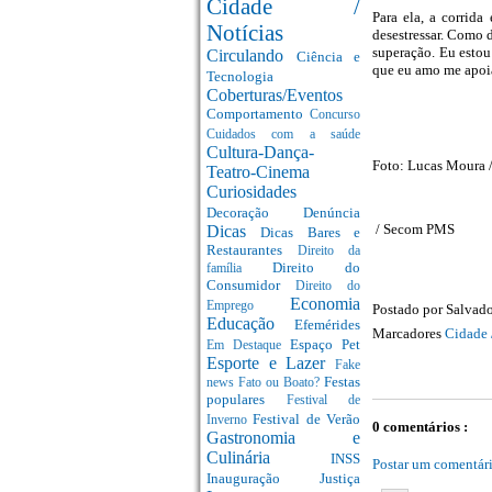
Cidade /
Para ela, a corrid
Notícias
desestressar. Como d
superação. Eu estou
Circulando
Ciência e
que eu amo me apoi
Tecnologia
Coberturas/Eventos
Comportamento
Concurso
Cuidados com a saúde
Cultura-Dança-
Foto: Lucas Moura
Teatro-Cinema
Curiosidades
Decoração
Denúncia
/ Secom PMS
Dicas
Dicas Bares e
Restaurantes
Direito da
Direito do
família
Consumidor
Direito do
Economia
Emprego
Postado por
Salvado
Educação
Efemérides
Marcadores
Cidade 
Espaço Pet
Em Destaque
Esporte e Lazer
Fake
Festas
news
Fato ou Boato?
populares
Festival de
Festival de Verão
Inverno
0 comentários :
Gastronomia e
Culinária
INSS
Postar um comentár
Inauguração
Justiça