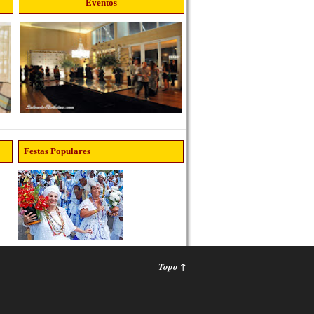
Eventos
Festas Populares
-
Topo ↑