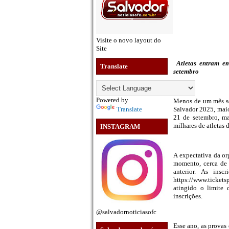
Visite o novo layout do
Site
Atletas entram em
Translate
setembro
Powered by
Menos de um mês sep
Translate
Salvador 2025, maio
21 de setembro, m
milhares de atletas 
INSTAGRAM
A expectativa da or
momento, cerca de 
anterior. As insc
https://www.tickets
atingido o limite 
inscrições.
@salvadornoticiasofc
Esse ano, as provas