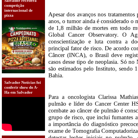
Salvador receberá
competição
internacional de
Apesar dos avanços nos tratamentos 
pizza
anos, o tumor ainda é considerado o m
de 1,8 milhão de mortes em todo m
Global Cancer Observatory. O A
conscientização e luta contra a 
principal fator de risco. De acordo c
Câncer (INCA), o Brasil deve regi
casos desse tipo de neoplasia. Só no
são estimados pelo Instituto, sendo 
Bahia.
Salvador Notícias foi
conferir show do A-
Ha em Salvador
Para a oncologista Clarissa Mathia
pulmão e líder do Cancer Center HS
combate ao câncer de pulmão é consci
grupo de risco, que inclui fumantes a
a importância do diagnóstico precoc
exame de Tomografia Computadoriza
detectar lesões iniciais no pulmão