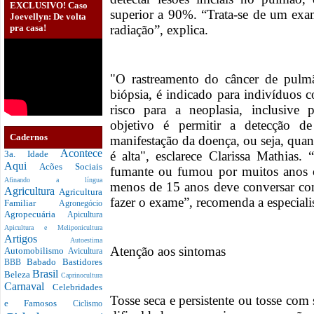
EXCLUSIVO! Caso
superior a 90%. “Trata-se de um exa
Joevellyn: De volta
pra casa!
radiação”, explica.
"O rastreamento do câncer de pulm
biópsia, é indicado para indivíduos
risco para a neoplasia, inclusive 
objetivo é permitir a detecção de
Cadernos
manifestação da doença, ou seja, qua
Acontece
é alta", esclarece Clarissa Mathia
3a. Idade
Aqui
Acões Sociais
fumante ou fumou por muitos anos
Afinando a língua
menos de 15 anos deve conversar co
Agricultura
Agricultura
fazer o exame”, recomenda a especialis
Familiar
Agronegócio
Agropecuária
Apicultura
Apicultura e Meliponicultura
Artigos
Autoestima
Atenção aos sintomas
Automobilismo
Avicultura
Babado
Bastidores
BBB
Brasil
Beleza
Caprinocultura
Carnaval
Celebridades
Tosse seca e persistente ou tosse com
e Famosos
Ciclismo