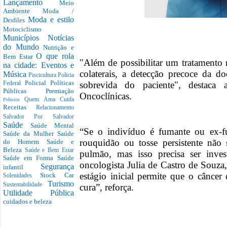
Lançamento
Meio
Ambiente
Moda /
Moda e estilo
Desfiles
Motociclismo
Municípios
Notícias
do Mundo
Nutrição e
O que rola
Bem Estar
"Além de possibilitar um tratamento
na cidade: Eventos e
colaterais, a detecção precoce da 
Música
Piscicultura
Policia
Policial
Políticas
sobrevida do paciente", destaca
Federal
Públicas
Premiação
Oncoclínicas.
Quem Ama Cuida
Prêmios
Receitas
Relacionamento
Salvador Por Salvador
Saúde
Saúde Mental
“Se o indivíduo é fumante ou ex-f
Saúde da Mulher
Saúde
rouquidão ou tosse persistente não
do Homem
Saúde e
Beleza
Saúde e Bem Estar
pulmão, mas isso precisa ser inve
Saúde em Forma
Saúde
oncologista Julia de Castro de Souza
Segurança
infantil
estágio inicial permite que o cânc
Stock Car
Solenidades
Turismo
Sustentabilidade
cura”, reforça.
Utilidade Pública
cuidados e beleza