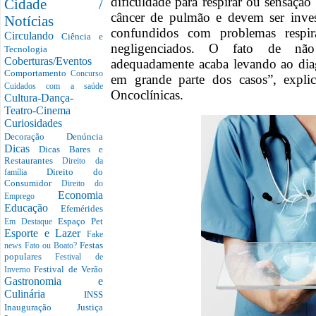
dificuldade para respirar ou sensação
Cidade /
câncer de pulmão e devem ser inves
Notícias
confundidos com problemas respira
Circulando
Ciência e
negligenciados. O fato de não
Tecnologia
Coberturas/Eventos
adequadamente acaba levando ao dia
Comportamento
Concurso
em grande parte dos casos”, expli
Cuidados com a saúde
Oncoclínicas.
Cultura-Dança-
Teatro-Cinema
Curiosidades
Decoração
Denúncia
Dicas
Dicas Bares e
Restaurantes
Direito da
Direito do
família
Consumidor
Direito do
Economia
Emprego
Educação
Efemérides
Espaço Pet
Em Destaque
Esporte e Lazer
Fake
Festas
news
Fato ou Boato?
populares
Festival de
Festival de Verão
Inverno
Gastronomia e
Culinária
INSS
Inauguração
Justiça