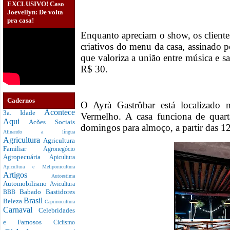
EXCLUSIVO! Caso
Joevellyn: De volta
pra casa!
Enquanto apreciam o show, os cliente
criativos do menu da casa, assinado 
que valoriza a união entre música e sa
R$ 30.
Cadernos
O Ayrà Gastrôbar está localizado
Acontece
3a. Idade
Vermelho. A casa funciona de quart
Aqui
Acões Sociais
domingos para almoço, a partir das 1
Afinando a língua
Agricultura
Agricultura
Familiar
Agronegócio
Agropecuária
Apicultura
Apicultura e Meliponicultura
Artigos
Autoestima
Automobilismo
Avicultura
Babado
Bastidores
BBB
Brasil
Beleza
Caprinocultura
Carnaval
Celebridades
e Famosos
Ciclismo