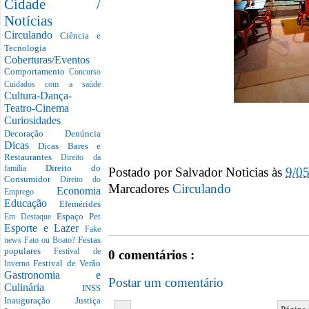
Cidade /
Notícias
Circulando
Ciência e
Tecnologia
Coberturas/Eventos
Comportamento
Concurso
Cuidados com a saúde
Cultura-Dança-
Teatro-Cinema
Curiosidades
Decoração
Denúncia
Dicas
Dicas Bares e
Restaurantes
Direito da
Direito do
Postado por
Salvador Noticias
às
9/0
família
Consumidor
Direito do
Marcadores
Circulando
Economia
Emprego
Educação
Efemérides
Espaço Pet
Em Destaque
Esporte e Lazer
Fake
Festas
news
Fato ou Boato?
populares
Festival de
0 comentários :
Festival de Verão
Inverno
Gastronomia e
Postar um comentário
Culinária
INSS
Inauguração
Justiça