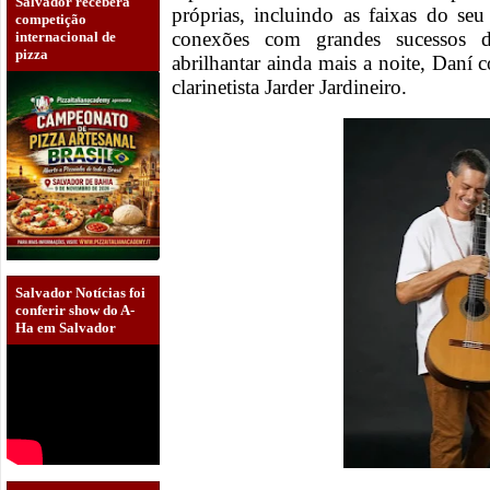
Salvador receberá
próprias, incluindo as faixas do se
competição
conexões com grandes sucessos da
internacional de
pizza
abrilhantar ainda mais a noite, Daní 
clarinetista Jarder Jardineiro.
Salvador Notícias foi
conferir show do A-
Ha em Salvador