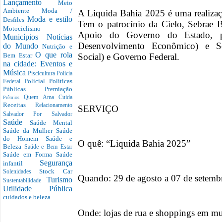
Lançamento
Meio
Ambiente
Moda /
A Liquida Bahia 2025 é uma realiz
Moda e estilo
Desfiles
Tem o patrocínio da Cielo, Sebrae 
Motociclismo
Apoio do Governo do Estado, p
Municípios
Notícias
Desenvolvimento Econômico) e S
do Mundo
Nutrição e
O que rola
Social) e Governo Federal.
Bem Estar
na cidade: Eventos e
Música
Piscicultura
Policia
Policial
Políticas
Federal
Públicas
Premiação
Quem Ama Cuida
Prêmios
Receitas
Relacionamento
SERVIÇO
Salvador Por Salvador
Saúde
Saúde Mental
Saúde da Mulher
Saúde
do Homem
Saúde e
O quê: “Liquida Bahia 2025”
Beleza
Saúde e Bem Estar
Saúde em Forma
Saúde
Segurança
infantil
Stock Car
Solenidades
Quando: 29 de agosto a 07 de setemb
Turismo
Sustentabilidade
Utilidade Pública
cuidados e beleza
Onde: lojas de rua e shoppings em mun