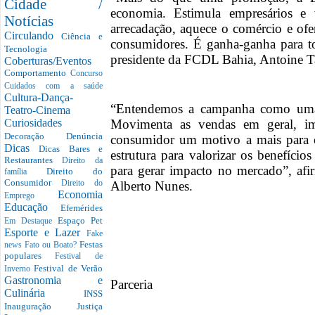
Cidade /
economia. Estimula empresários e 
Notícias
arrecadação, aquece o comércio e of
Circulando
Ciência e
consumidores. É ganha-ganha para to
Tecnologia
presidente da FCDL Bahia, Antoine T
Coberturas/Eventos
Comportamento
Concurso
Cuidados com a saúde
Cultura-Dança-
“Entendemos a campanha como uma
Teatro-Cinema
Movimenta as vendas em geral, im
Curiosidades
Decoração
Denúncia
consumidor um motivo a mais para 
Dicas
Dicas Bares e
estrutura para valorizar os benefíci
Restaurantes
Direito da
para gerar impacto no mercado”, af
Direito do
família
Consumidor
Alberto Nunes.
Direito do
Economia
Emprego
Educação
Efemérides
Espaço Pet
Em Destaque
Esporte e Lazer
Fake
Festas
news
Fato ou Boato?
populares
Festival de
Festival de Verão
Inverno
Gastronomia e
Parceria
Culinária
INSS
Inauguração
Justiça