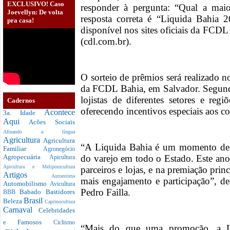
EXCLUSIVO! Caso
responder à pergunta: “Qual a mai
Joevellyn: De volta
resposta correta é “Liquida Bahia 
pra casa!
disponível nos sites oficiais da FCD
(cdl.com.br).
O sorteio de prêmios será realizado n
da FCDL Bahia, em Salvador. Segundo
lojistas de diferentes setores e reg
Cadernos
oferecendo incentivos especiais aos c
Acontece
3a. Idade
Aqui
Acões Sociais
Afinando a língua
Agricultura
Agricultura
“A Liquida Bahia é um momento de e
Familiar
Agronegócio
do varejo em todo o Estado. Este ano
Agropecuária
Apicultura
Apicultura e Meliponicultura
parceiros e lojas, e na premiação pri
Artigos
Autoestima
mais engajamento e participação”, d
Automobilismo
Avicultura
Pedro Failla.
Babado
Bastidores
BBB
Brasil
Beleza
Caprinocultura
Carnaval
Celebridades
e Famosos
Ciclismo
“Mais do que uma promoção, a L