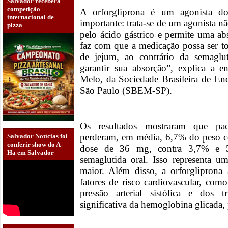
Salvador receberá
competição
A orforgliprona é um agonista 
internacional de
importante: trata-se de um agonista n
pizza
pelo ácido gástrico e permite uma abs
faz com que a medicação possa ser t
de jejum, ao contrário da semaglut
garantir sua absorção”, explica a 
Melo, da Sociedade Brasileira de En
São Paulo (SBEM-SP).
Os resultados mostraram que paci
perderam, em média, 6,7% do peso c
Salvador Notícias foi
conferir show do A-
dose de 36 mg, contra 3,7% e 5
Ha em Salvador
semaglutida oral. Isso representa u
maior. Além disso, a orforgliprona 
fatores de risco cardiovascular, co
pressão arterial sistólica e dos 
significativa da hemoglobina glicada,