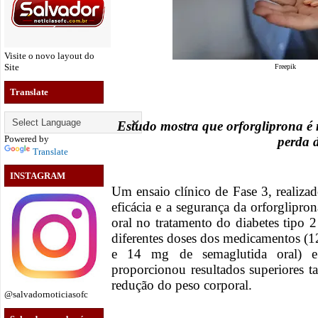
Visite o novo layout do
Site
Freepik
Translate
Estudo mostra que orforgliprona é 
Powered by
perda 
Translate
INSTAGRAM
Um ensaio clínico de Fase 3, realiza
eficácia e a segurança da orforglip
oral no tratamento do diabetes tipo
diferentes doses dos medicamentos (
e 14 mg de semaglutida oral) e
proporcionou resultados superiores t
redução do peso corporal.
@salvadornoticiasofc