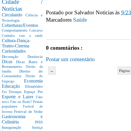
Cidade /
Notícias
Postado por
Salvador Noticias
às
9/2
Circulando
Ciência e
Marcadores
Saúde
Tecnologia
Coberturas/Eventos
Comportamento
Concurso
Cuidados com a saúde
Cultura-Dança-
Teatro-Cinema
0 comentários :
Curiosidades
Decoração
Denúncia
Postar um comentário
Dicas
Dicas Bares e
Restaurantes
Direito da
←
Página 
Direito do
família
Consumidor
Direito do
Economia
Emprego
Educação
Efemérides
Espaço Pet
Em Destaque
Esporte e Lazer
Fake
Festas
news
Fato ou Boato?
populares
Festival de
Festival de Verão
Inverno
Gastronomia e
Culinária
INSS
Inauguração
Justiça