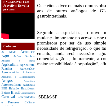
EXCLUSIVO! Caso
Os efeitos adversos mais comuns obs
Joevellyn: De volta
pra casa!
aos de outros análogos de GLP
gastrointestinais.
Segundo a especialista, o novo 
mudança importante no acesso a esse t
promissora por ser de uso simpl
Cadernos
necessidade de refrigeração, o que fa
Acontece
3a. Idade
entanto, ainda será necessário agu
Aqui
Acões Sociais
comercialização e, futuramente, a c
Afinando a língua
maior acessibilidade à população”, af
Agricultura
Agricultura
Familiar
Agronegócio
Agropecuária
Apicultura
Apicultura e Meliponicultura
Artigos
Autoestima
Automobilismo
Avicultura
Babado
Bastidores
BBB
Brasil
Beleza
Caprinocultura
SBEM-SP
Carnaval
Celebridades
e Famosos
Ciclismo