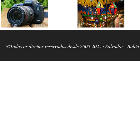
©Todos os direitos reservados desde 2000-2025 / Salvador - Bahia