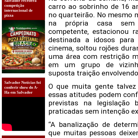
Salvador receberá
carro ao sobrinho de 16 a
competição
internacional de
no quarteirão. No mesmo m
pizza
na própria casa sem 
competente, estacionou 
destinada a idosos para 
cinema, soltou rojões du
uma área com restrição mu
em um grupo de vizinh
suposta traição envolvend
Salvador Notícias foi
O que muita gente talvez
conferir show do A-
Ha em Salvador
essas atitudes podem confi
previstas na legislação 
praticadas sem intenção ex
“A banalização de determ
que muitas pessoas deixem