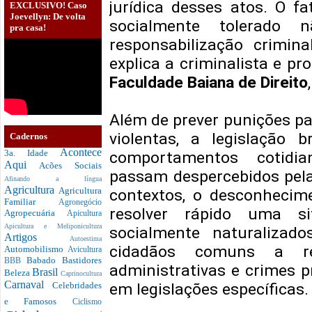
jurídica desses atos. O f
EXCLUSIVO! Caso
Joevellyn: De volta
socialmente tolerado 
pra casa!
responsabilização criminal,
explica a criminalista e pr
Faculdade Baiana de Direito
,
Além de prever punições pa
violentas, a legislação b
Cadernos
Acontece
3a. Idade
comportamentos cotidi
Aqui
Acões Sociais
passam despercebidos pela
Afinando a língua
Agricultura
Agricultura
contextos, o desconhecimen
Familiar
Agronegócio
resolver rápido uma si
Agropecuária
Apicultura
Apicultura e Meliponicultura
socialmente naturalizad
Artigos
Autoestima
cidadãos comuns a res
Automobilismo
Avicultura
Babado
Bastidores
BBB
administrativas e crimes p
Brasil
Beleza
Caprinocultura
Carnaval
Celebridades
em legislações específicas.
e Famosos
Ciclismo