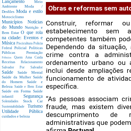
Lançamento
Meio
Ambiente
Moda /
Obras e reformas sem aut
Moda e estilo
Desfiles
Motociclismo
Municípios
Notícias
Construir, reformar o
do Mundo
Nutrição e
estabelecimento sem a
O que rola
Bem Estar
na cidade: Eventos e
competentes também pode 
Música
Piscicultura
Policia
Dependendo da situação, a
Policial
Políticas
Federal
Públicas
Premiação
crime contra a administ
Quem Ama Cuida
Prêmios
ordenamento urbano ou at
Receitas
Relacionamento
Salvador Por Salvador
inclui desde ampliações re
Saúde
Saúde Mental
funcionamento de atividad
Saúde da Mulher
Saúde
do Homem
Saúde e
específica.
Beleza
Saúde e Bem Estar
Saúde em Forma
Saúde
Segurança
infantil
“As pessoas associam cri
Stock Car
Solenidades
fraude, mas existem dive
Turismo
Sustentabilidade
Utilidade Pública
descumprimento de re
cuidados e beleza
administrativas que podem l
afirma 
Portugal
.