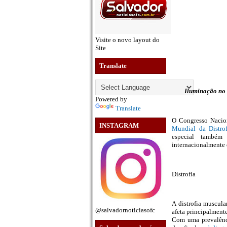
Visite o novo layout do
Site
Translate
Iluminação no
Powered by
Translate
O Congresso Nacion
INSTAGRAM
Mundial da Distro
especial também
internacionalmente 
Distrofia
A distrofia muscul
@salvadornoticiasofc
afeta principalment
Com uma prevalênci