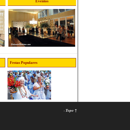
Eventos
Festas Populares
-
Topo ↑