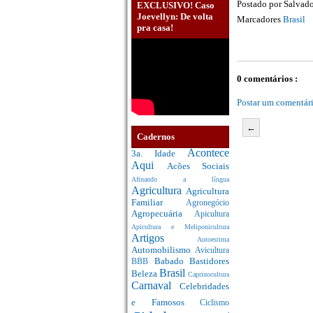
Postado por
Salvado
EXCLUSIVO! Caso
Joevellyn: De volta
Marcadores
Brasil
pra casa!
0 comentários :
Postar um comentár
←
Cadernos
Acontece
3a. Idade
Aqui
Acões Sociais
Afinando a língua
Agricultura
Agricultura
Familiar
Agronegócio
Agropecuária
Apicultura
Apicultura e Meliponicultura
Artigos
Autoestima
Automobilismo
Avicultura
Babado
Bastidores
BBB
Brasil
Beleza
Caprinocultura
Carnaval
Celebridades
e Famosos
Ciclismo