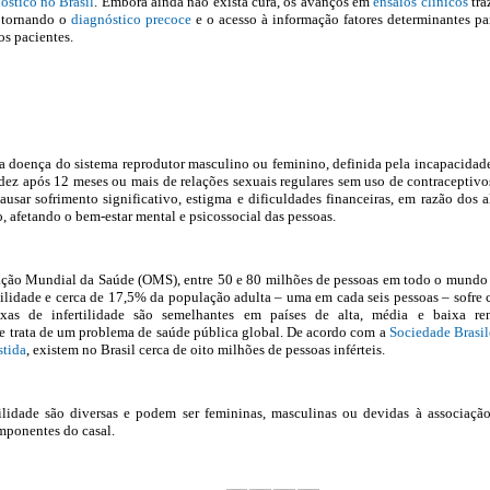
óstico no Brasil
. Embora ainda não exista cura, os avanços em
ensaios clínicos
tra
, tornando o
diagnóstico precoce
e o acesso à informação fatores determinantes pa
os pacientes.
ma doença do sistema reprodutor masculino ou feminino, definida pela incapacidad
ez após 12 meses ou mais de relações sexuais regulares sem uso de contraceptivo
usar sofrimento significativo, estigma e dificuldades financeiras, em razão dos a
, afetando o bem-estar mental e psicossocial das pessoas.
ção Mundial da Saúde (OMS), entre 50 e 80 milhões de pessoas em todo o mundo
rtilidade e cerca de 17,5% da população adulta – uma em cada seis pessoas – sofre
xas de infertilidade são semelhantes em países de alta, média e baixa re
e trata de um problema de saúde pública global. De acordo com a
Sociedade Brasil
stida
, existem no Brasil cerca de oito milhões de pessoas inférteis.
tilidade são diversas e podem ser femininas, masculinas ou devidas à associaçã
mponentes do casal.