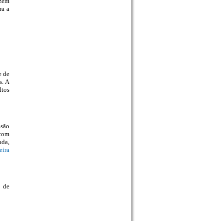
zem
ra a
e de
s. A
ltos
 são
 com
nda,
eira
o de