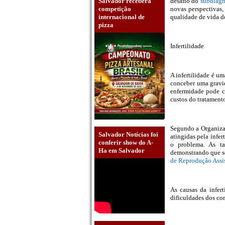
Salvador receberá
desafio do
subdiagn
competição
novas perspectivas
internacional de
qualidade de vida d
pizza
Infertilidade
A infertilidade é u
conceber uma gravid
enfermidade pode ca
custos do tratamento
Segundo a Organiza
Salvador Notícias foi
atingidas pela infe
conferir show do A-
o problema. As ta
Ha em Salvador
demonstrando que s
de Reprodução Assi
As causas da infer
dificuldades dos co