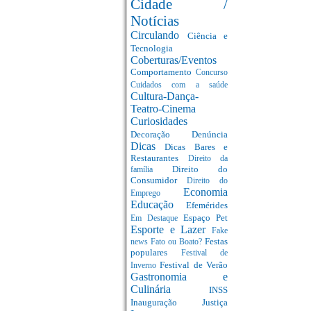
Cidade /
Notícias
Circulando
Ciência e
Tecnologia
Coberturas/Eventos
Comportamento
Concurso
Cuidados com a saúde
Cultura-Dança-
Teatro-Cinema
Curiosidades
Decoração
Denúncia
Dicas
Dicas Bares e
Restaurantes
Direito da
Direito do
família
Consumidor
Direito do
Economia
Emprego
Educação
Efemérides
Espaço Pet
Em Destaque
Esporte e Lazer
Fake
Festas
news
Fato ou Boato?
populares
Festival de
Festival de Verão
Inverno
Gastronomia e
Culinária
INSS
Inauguração
Justiça