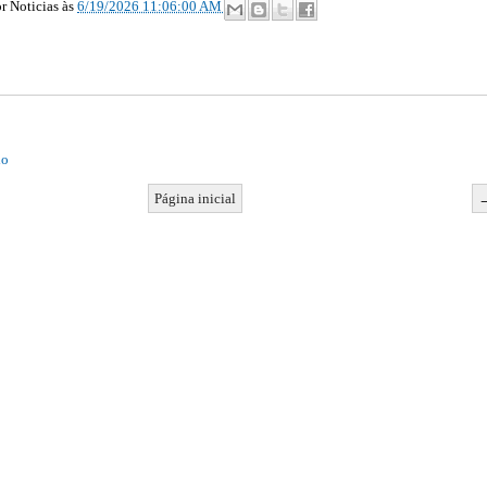
r Noticias
às
6/19/2026 11:06:00 AM
io
Página inicial