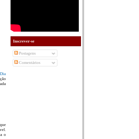
Inscrever-se
Postagens
Comentários
Dia
ção
zada
 que
vel.
ta o