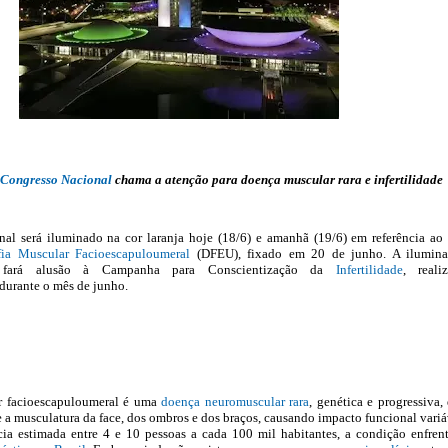
Congresso Nacional
chama a atenção para doença muscular rara e infertilidade
al será iluminado na cor laranja hoje (18/6) e amanhã (19/6) em referência ao
fia Muscular Facioescapuloumeral
(DFEU), fixado em 20 de junho. A ilumina
 fará alusão à Campanha para Conscientização da
Infertilidade
, reali
durante o mês de junho.
ar facioescapuloumeral é uma
doença neuromuscular rara
, genética e progressiva,
e a musculatura da face, dos ombros e dos braços, causando impacto funcional variá
a estimada entre 4 e 10 pessoas a cada 100 mil habitantes, a condição enfren